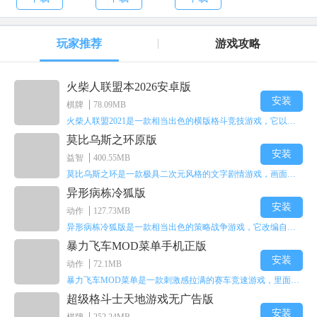
玩家推荐
游戏攻略
火柴人联盟本2026安卓版
安装
棋牌
78.09MB
火柴人联盟2021是一款相当出色的横版格斗竞技游戏，它以火柴人形象高度还原了知名端游《英雄联盟》里的众多英雄。玩家能够自由挑选两名火柴人英雄开启自己的战斗秀，这里有着炫酷的技能特效和一流的打击感，感兴趣的话就快来体验火柴人联盟2021吧！
莫比乌斯之环原版
安装
益智
400.55MB
莫比乌斯之环是一款极具二次元风格的文字剧情游戏，画面达到动画级别的视觉效果，玩家将帮助游戏中的二次元少女达成心愿，感兴趣的玩家不妨来体验一下这款游戏！
异形病栋冷狐版
安装
动作
127.73MB
异形病栋冷狐版是一款相当出色的策略战争游戏，它改编自同名电影。玩家会进入一座遍布未知与恐惧的废弃病楼，探寻里面的秘密，揭开潜藏在黑暗里的真相。在游戏过程中，玩家要收集线索和道具，破解各种谜团，还要躲避或者对抗怪物。这款游戏支持中文字幕，能带来沉浸式的恐怖体验，很适合喜爱恐怖解谜的玩家。
暴力飞车MOD菜单手机正版
安装
动作
72.1MB
暴力飞车MOD菜单是一款刺激感拉满的赛车竞速游戏，里面有海量顶级超跑等着玩家去解锁和驾驶。游戏还加入了充满悬念的隐藏宝箱系统，打开宝箱能获得稀有道具、性能强化组件和特殊奖励，这些都能大大提高通关效率和竞技优势，玩起来紧张又爽快，沉浸感特别强。
超级格斗士天地游戏无广告版
安装