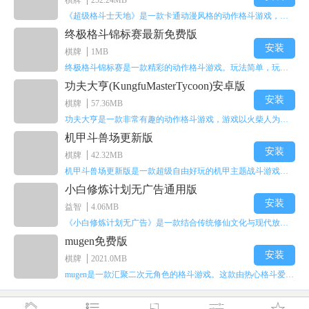
棋牌
252.24MB
《超级格斗士天地》是一款卡通动漫风格的动作格斗游戏，能瞬间点燃你的格斗激情，让你迅速热血沸腾。游戏里有海绵宝宝、超能小子、幻影丹尼等众多热门角色可供挑选，趣味性拉满，玩起来容易上瘾，绝对是打发无聊时光的绝佳选择。对这款游戏感兴趣的朋友，欢迎来天尚站体验~
终极格斗锦标赛最新免费版
安装
棋牌
1MB
终极格斗锦标赛是一款精彩的动作格斗游戏。玩法简单，玩家只需滑动手势，就能施展出华丽的史诗动作与超级连招。不断提升、升级你的战斗技能吧！欢迎前来体验！在原有基础上，操作体验进行了一定优化，玩家操作将更加简洁流畅，还能为角色添加特殊能力与招式。喜欢这类游戏的玩家可千万别错过！
功夫大亨(KungfuMasterTycoon)安卓版
安装
棋牌
57.36MB
功夫大亨是一款非常有趣的动作格斗游戏，游戏以火柴人为角色形象，不同职业的角色都拥有独特的特殊效果。玩家可以选择自己喜爱的角色挑战关卡，在关卡中通过施展连续特技来消灭怪物。游戏有着精彩的战斗方式和炫酷的特效，喜欢这类游戏的玩家快来体验功夫大亨吧！
机甲斗兽场更新版
安装
棋牌
42.32MB
机甲斗兽场更新版是一款超级自由好玩的机甲主题战斗游戏。里面的一些道具都是免费的。不需要太多高超的技巧，就用手指点一下，就能打发闲暇无聊的时间。这个绝对会是一个非常不错的选择。而且每个机甲都会有自己对应的技能，能展现更多的过关技巧，其中会出现更多不同的怪物。多了解一下你根据怪物的变化调整的过关技能吧！
小白修炼计划无广告通用版
安装
益智
4.06MB
《小白修炼计划无广告》是一款结合传统修仙文化与现代放置玩法的多维度角色扮演游戏。游戏以东方修仙世界为背景，玩家将化身一名修仙者，从初入仙途的懵懂小白，一步步成长为能掌控乾坤的修仙大能。游戏构建了一个动态变化的开放修真世界，玩家可以通过策略选择修炼方向、探索随机秘境、参与宗门争斗等方式，重新塑造仙界的秩序。游戏采用挂机修仙的玩法，玩家不需要持续在线操作，角色会自动挑战副本、收集材料、获取灵力、经验和各类资源。
mugen免费版
安装
棋牌
2021.0MB
mugen是一款汇聚二次元角色的格斗游戏。这款由热心格斗爱好者制作的作品，收录了拳皇历史上的所有人物角色，玩家可以从不同阵营中挑选角色参与战斗，万人乱斗的场面会带来更刺激的体验。感兴趣的用户快来体验mugen吧。