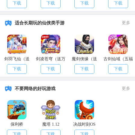
神魔将版）
乱斗）
下载
下载
下载
下载
适合长期玩的仙侠类手游
更多
剑羽飞仙（送
剑凌苍穹（送万
魔剑侠缘（送
古剑仙域（五福
10000真充）
元真充）
2021充值）
送真充）
下载
下载
下载
下载
不要网络的好玩游戏
更多
保利桥
魔塔 1.12
决战时刻OS
下载
下载
下载