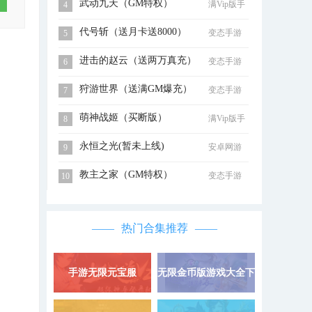
武动九天（GM特权）
满Vip版手
4
游
代号斩（送月卡送8000）
变态手游
5
进击的赵云（送两万真充）
变态手游
6
狩游世界（送满GM爆充）
变态手游
7
萌神战姬（买断版）
满Vip版手
8
游
永恒之光(暂未上线)
安卓网游
9
教主之家（GM特权）
变态手游
10
是
热门合集推荐
和
手游无限元宝服
无限金币版游戏大全下
详情 »