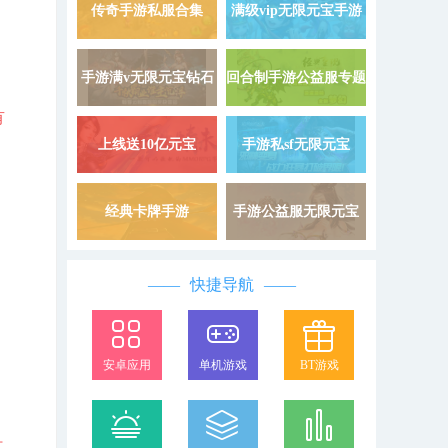
9999999
载
传奇手游私服合集
满级vip无限元宝手游
详情 »
手游满v无限元宝钻石
回合制手游公益服专题
详情 »
有
上线送10亿元宝
手游私sf无限元宝
详情 »
经典卡牌手游
手游公益服无限元宝
详情 »
快捷导航
安卓应用
单机游戏
BT游戏
打