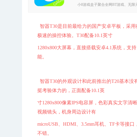
小8游戏盒子聚合全网BT游戏、无限元
版手游供你选择!独家BT版游戏下载平台
盒子。
智器T30是目前最给力的国产安卓平板，采用德
极速的操控体验。T30配备10.1英寸
1280x800大屏幕，直接搭载安卓4.1系统，支
能。
智器T30的外观设计和此前推出的T20基本没有区别，
挺考验体力的，正面配备10.1英
寸1280x800像素IPS电容屏，色彩真实
视频镜头，机身周边设计有
microUSB、HDMI、3.5mm耳机、T
不错。