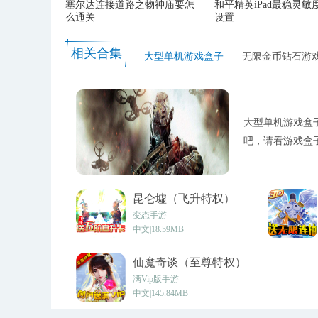
塞尔达连接道路之物神庙要怎
和平精英iPad最稳灵敏
么通关
设置
相关合集
大型单机游戏盒子
无限金币钻石游
大型单机游戏盒
吧，请看游戏盒
昆仑墟（飞升特权）
v1.0
变态手游
中文|18.59MB
仙魔奇谈（至尊特权）
v1.10.29
满Vip版手游
中文|145.84MB