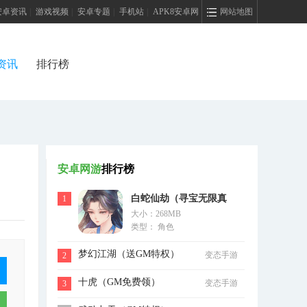
安卓资讯
|
游戏视频
|
安卓专题
|
手机站
|
APK8安卓网
网站地图
资讯
排行榜
安卓网游
排行榜
白蛇仙劫（寻宝无限真
1
大小：268MB
充）
类型： 角色
梦幻江湖（送GM特权）
变态手游
2
十虎（GM免费领）
变态手游
3