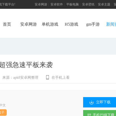
游戏下载平台!
安卓网游
|
安卓软件
|
平板电脑
|
安卓壁纸
|
安卓主题
|
首页
安卓网游
单机游戏
H5游戏
gm手游
新闻
:超强急速平板来袭
来源：
apk8安卓网整理
在手机上看
立即下载
中文
盒子
手机扫描下载