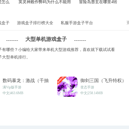
度怎么
英灵神殿作弊码为什么不能用
冒险岛墨玄在哪里4转
戏盒子
游戏盒子排行榜大全
私服手游盒子平台
大型单机游戏盒子
-------
-------
子有哪些？小编给大家带来单机大型游戏推荐，喜欢就下载试试看
子大型单机排行。
数码暴龙：激战（千抽
御剑三国（飞升特权）
特权）vsmsbt_1.0.0
v1.3.5
满Vip版手游
变态手游
中文|463.6MB
中文|258.14MB