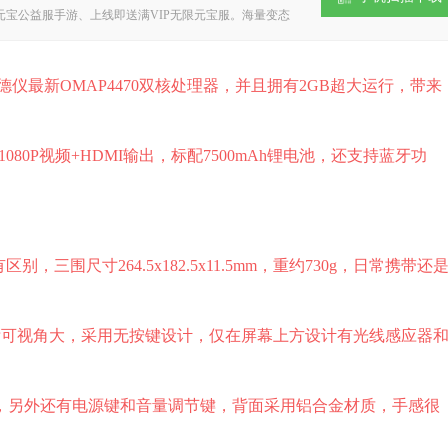
宝公益服手游、上线即送满VIP无限元宝服。海量变态
，优惠福利享不停，喜爱手游的玩家千万不要错过小8游戏
仪最新OMAP4470双核处理器，并且拥有2GB超大运行，带来
持1080P视频+HDMI输出，标配7500mAh锂电池，还支持蓝牙功
三围尺寸264.5x182.5x11.5mm，重约730g，日常携带还
文字清晰可视角大，采用无按键设计，仅在屏幕上方设计有光线感应器
F卡等接口，另外还有电源键和音量调节键，背面采用铝合金材质，手感很