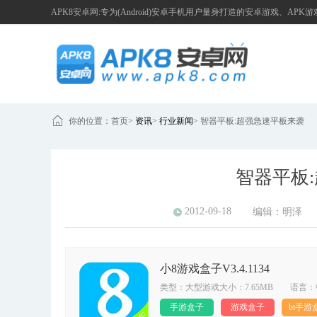
APK8安卓网:专为(Android)安卓手机用户量身打造的安卓游戏、APK
你的位置：
首页
>
资讯
>
行业新闻
>
智器平板:超强急速平板来袭
智器平板
2012-09-18
编辑：
明泽
小8游戏盒子V3.4.1134
类型：大型游戏大小：7.65MB 语言：
手游盒子
游戏盒子
bt手游