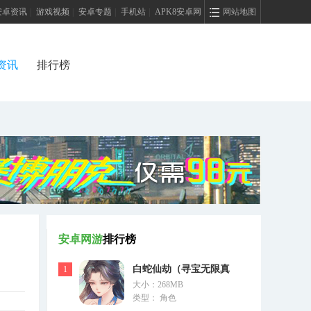
安卓资讯
|
游戏视频
|
安卓专题
|
手机站
|
APK8安卓网
网站地图
资讯
排行榜
安卓网游
排行榜
白蛇仙劫（寻宝无限真
1
大小：268MB
充）
类型： 角色