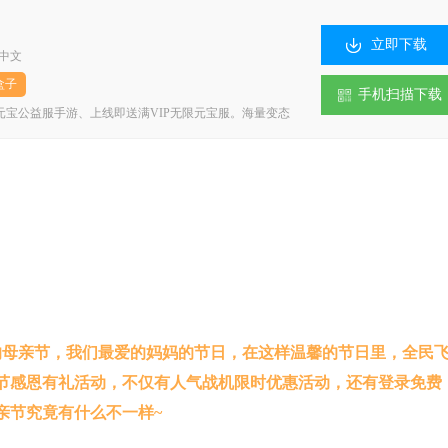
立即下载
中文
盒子
手机扫描下载
宝公益服手游、上线即送满VIP无限元宝服。海量变态
，优惠福利享不停，喜爱手游的玩家千万不要错过小8游戏
的母亲节，我们最爱的妈妈的节日，在这样温馨的节日里，全民
节感恩有礼活动，不仅有人气战机限时优惠活动，还有登录免费
亲节究竟有什么不一样~