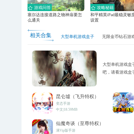
游戏问答
攻略秘籍
塞尔达连接道路之物神庙要怎
和平精英iPad最稳灵敏
么通关
设置
相关合集
大型单机游戏盒子
无限金币钻石游
大型单机游戏盒
吧，请看游戏盒
昆仑墟（飞升特权）
v1.0
变态手游
中文|18.59MB
仙魔奇谈（至尊特权）
v1.10.29
满Vip版手游