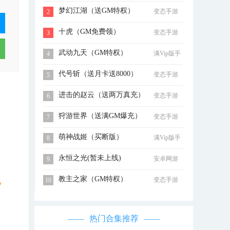
梦幻江湖（送GM特权）
变态手游
2
十虎（GM免费领）
变态手游
3
武动九天（GM特权）
满Vip版手
4
游
代号斩（送月卡送8000）
变态手游
5
进击的赵云（送两万真充）
变态手游
6
狩游世界（送满GM爆充）
变态手游
7
萌神战姬（买断版）
满Vip版手
8
游
永恒之光(暂未上线)
安卓网游
9
教主之家（GM特权）
变态手游
飞
10
热门合集推荐