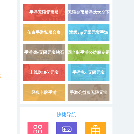
手游无限元宝服
无限金币版游戏大全下
详情 »
9999999
载
传奇手游私服合集
满级vip无限元宝手游
详情 »
手游满v无限元宝钻石
回合制手游公益服专题
详情 »
上线送10亿元宝
手游私sf无限元宝
详情 »
优
经典卡牌手游
手游公益服无限元宝
详情 »
快捷导航