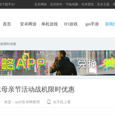
游戏下载平台!
安卓网游
|
安卓软件
|
平板电脑
|
安卓壁纸
|
安卓主题
|
首页
安卓网游
单机游戏
H5游戏
gm手游
新闻
战机限时优惠
恩母亲节活动战机限时优惠
来源：
apk8安卓网整理
在手机上看