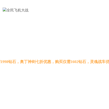
98钻石，奥丁神剑七折优惠，购买仅需1602钻石，灵魂战车