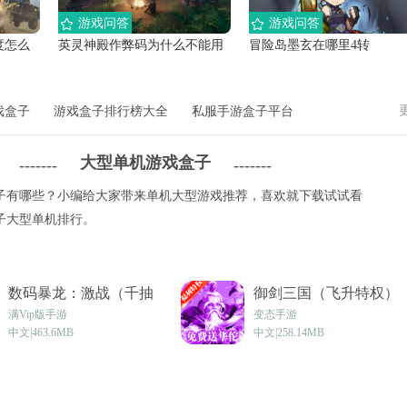
游戏问答
游戏问答
度怎么
英灵神殿作弊码为什么不能用
冒险岛墨玄在哪里4转
戏盒子
游戏盒子排行榜大全
私服手游盒子平台
大型单机游戏盒子
-------
-------
子有哪些？小编给大家带来单机大型游戏推荐，喜欢就下载试试看
子大型单机排行。
数码暴龙：激战（千抽
御剑三国（飞升特权）
特权）vsmsbt_1.0.0
v1.3.5
满Vip版手游
变态手游
中文|463.6MB
中文|258.14MB