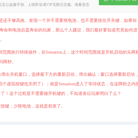
宝公益服手游、上线即送满VIP无限元宝服。海量变态
，优惠福利享不停，喜爱手游的玩家千万不要错过小8游戏
但是还不够高效。发现一个并不需要抠电池，也不需要按住开关键，如果你
它的按键寿命和电池后盖寿命的玩家，那么个人建议，我们最好要知道究竟如何进
的。
范围执行特殊操作，在Sensation上，这个时间范围就是开机启动的头两
到两秒。
弹出关机窗口，选择最下方的重新启动，弹出确认；窗口选择重新启动
（四个虚拟按键也关闭了）；就是Sensation进入了等待状态，在这两秒之内
出来了！这个过程是不需要碰开机键的，不知道各位玩家明白了么？
节省按键，少抠电池，这就是初衷了。