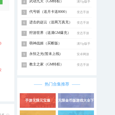
武动九天（GM特权）
满Vip版手
4
游
代号斩（送月卡送8000）
变态手游
5
进击的赵云（送两万真充）
变态手游
6
狩游世界（送满GM爆充）
变态手游
7
萌神战姬（买断版）
秒
满Vip版手
8
游
永恒之光(暂未上线)
安卓网游
9
，
教主之家（GM特权）
变态手游
10
按
热门合集推荐
手游无限元宝服
无限金币版游戏大全下
详情 »