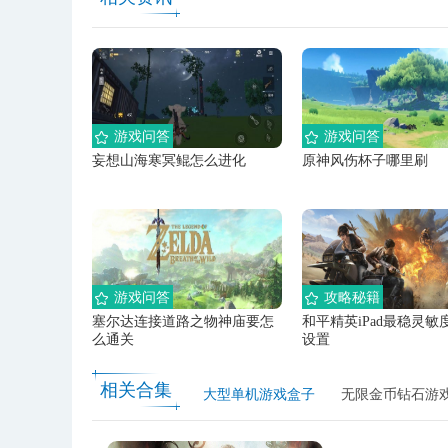
游戏问答
游戏问答
妄想山海寒冥鲲怎么进化
原神风伤杯子哪里刷
游戏问答
攻略秘籍
塞尔达连接道路之物神庙要怎
和平精英iPad最稳灵敏
么通关
设置
相关合集
大型单机游戏盒子
无限金币钻石游