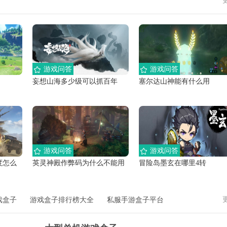
游戏问答
游戏问答
妄想山海多少级可以抓百年
塞尔达山神能有什么用
游戏问答
游戏问答
度怎么
英灵神殿作弊码为什么不能用
冒险岛墨玄在哪里4转
戏盒子
游戏盒子排行榜大全
私服手游盒子平台