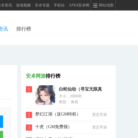
安卓资讯
|
游戏视频
|
安卓专题
|
手机站
|
APK8安卓网
网站地图
资讯
排行榜
安卓网游
排行榜
白蛇仙劫（寻宝无限真
1
大小：268MB
充）
类型： 角色
梦幻江湖（送GM特权）
变态手游
2
十虎（GM免费领）
变态手游
3