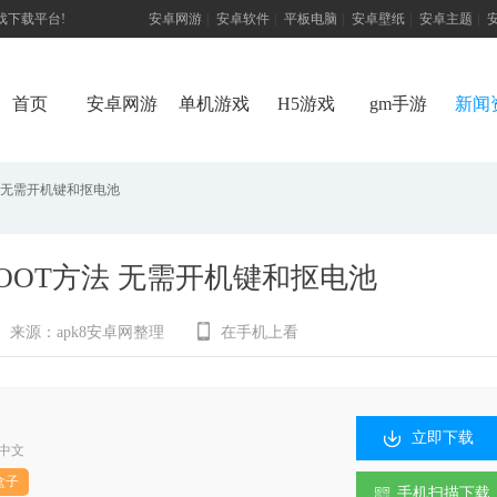
游戏下载平台!
安卓网游
|
安卓软件
|
平板电脑
|
安卓壁纸
|
安卓主题
|
首页
安卓网游
单机游戏
H5游戏
gm手游
新闻
方法 无需开机键和抠电池
HBOOT方法 无需开机键和抠电池
来源：
apk8安卓网整理
在手机上看
立即下载
中文
盒子
手机扫描下载