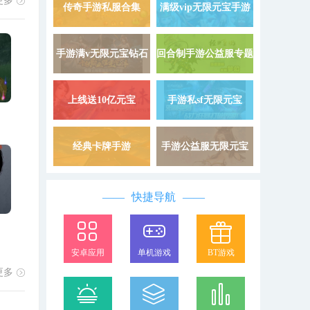
更多
9999999
载
传奇手游私服合集
满级vip无限元宝手游
详情 »
手游满v无限元宝钻石
回合制手游公益服专题
详情 »
上线送10亿元宝
手游私sf无限元宝
详情 »
经典卡牌手游
手游公益服无限元宝
详情 »
快捷导航
安卓应用
单机游戏
BT游戏
更多