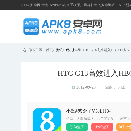
APK8安卓网:专为(Android)安卓手机用户量身打造的安卓游戏、APK
你的位置：
首页
>
资讯
>
玩机技巧
>
HTC G18高效进入HBOOT
HTC G18高效进入
2012-09-20
编辑：
明泽
小8游戏盒子V3.4.1134
类型：大型游戏大小：7.65MB 语言：
手游盒子
游戏盒子
bt手游