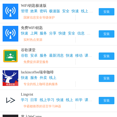
WiFi钥匙极速版
管理
效果
密码
极速版
安全
快速
线上
热点
极速
安装
国家信息安全等级保护
免费WiFi钥匙
快速
上网
服务
分享
快捷
安全
信息
周边
热点
资源
安装
实时热点资源
谷歌课堂
谷歌
安卓
服务
最新消息
快速
移动
课程
教育
代码
分
安装
免费提供课堂服务
luckincoffee瑞幸咖啡
快速
服务
外卖
线上
安装
专业的线上咖啡选购服务
Lingvist
学习
日常
线上学习
快速
线上
科学
课程
智能
安装
学霸都推荐的语言学习神器
掌上WeGame