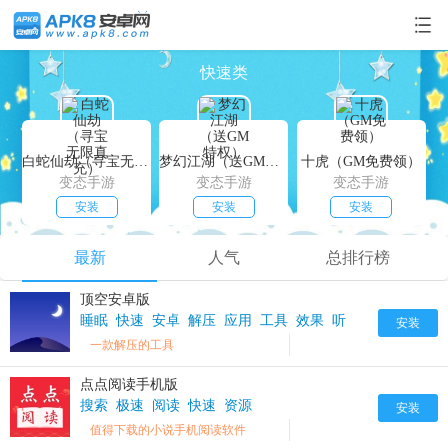
快速类
白蛇仙劫（寻宝无限真充）
梦幻江湖（送GM特权）
十虎（GM免费领）
变态手游
变态手游
变态手游
安装
安装
安装
最新
人气
总排行榜
顶空安卓版
睡眠
快速
安卓
解压
应用
工具
效果
听
安装
一款解压的工具
点点阅读手机版
搜索
极速
阅读
快速
资源
安装
值得下载的小说手机阅读软件