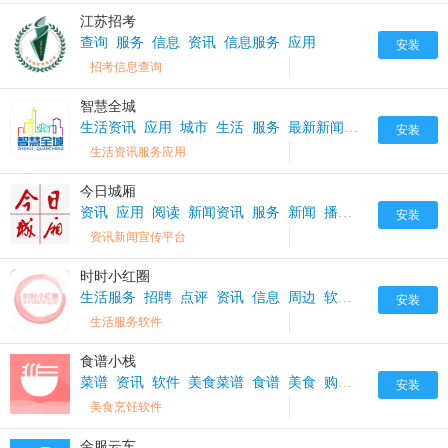
江苏招考
查询
服务
信息
资讯
信息服务
应用
安装
招考信息查询
智慧全城
生活资讯
应用
城市
生活
服务
最新新闻
新闻
购物
资
安装
生活资讯服务应用
今日城厢
资讯
应用
阅读
新闻资讯
服务
新闻
播报
安装
资讯新闻宣传平台
时时小红圈
生活服务
招聘
点评
资讯
信息
周边
软件
生活
生活服
安装
生活服务软件
食谱小栈
菜谱
资讯
软件
美食菜谱
食谱
美食
购买
安装
美食烹饪软件
金服云车