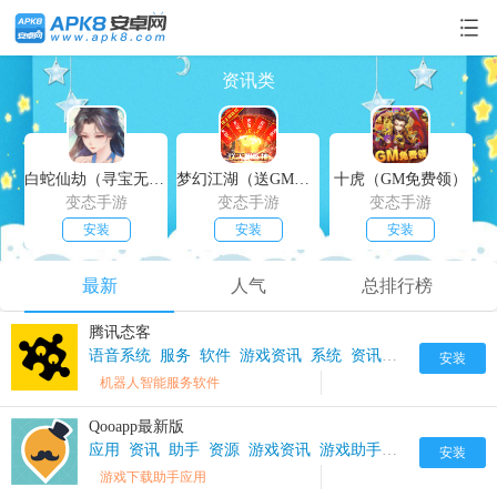
资讯类
白蛇仙劫（寻宝无限真充）
梦幻江湖（送GM特权）
十虎（GM免费领）
变态手游
变态手游
变态手游
安装
安装
安装
最新
人气
总排行榜
腾讯态客
语音系统
服务
软件
游戏资讯
系统
资讯
进程
智能
辅
安装
机器人智能服务软件
Qooapp最新版
应用
资讯
助手
资源
游戏资讯
游戏助手
内涵
攻略
安装
游戏下载助手应用