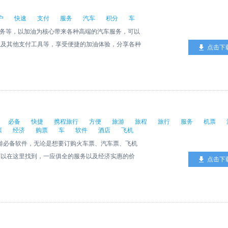
户
快速
支付
服务
汽车
积分
车
户服务等，以加油为核心带来各种高端的汽车服务，可以
以及其他支付工具等，享受便捷的加油体验，分享各种
点击下
必备
快捷
携程旅行
方便
旅游
旅程
旅行
服务
机票
票
经济
购票
车
软件
酒店
飞机
旅游必备软件，无论是想要订购火车票、汽车票、飞机
可以在这里找到，一应俱全的服务以及经济实惠的价
点击下
行来一场说走就走的旅程吧，使用写成旅行快捷出行方