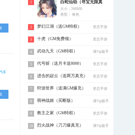
白蛇仙劫（寻宝无限真
1
大小：268MB
充）
类型： 角色
梦幻江湖（送GM特权）
变态手游
2
载
十虎（GM免费领）
变态手游
3
武动九天（GM特权）
满Vip版手
4
游
代号斩（送月卡送8000）
变态手游
5
汽车
进击的赵云（送两万真充）
变态手游
6
狩游世界（送满GM爆充）
变态手游
7
载
萌神战姬（买断版）
满Vip版手
8
游
教主之家（GM特权）
变态手游
9
烈火战神（刀刀爆真充）
满Vip版手
10
游