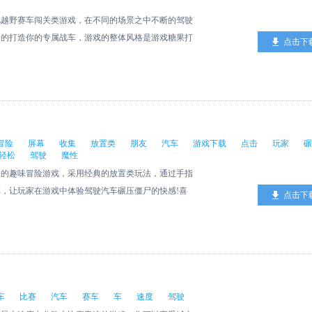
地越野赛车闯关类游戏，在不同的场景之中不断的驾驶
由的打造你的专属战车，游戏的整体风格是游戏糖果打
点击下
，很治愈和放松。
冒险
屏幕
收集
放置类
朋友
汽车
游戏下载
点击
玩家
碾
轻松
驾驶
魔性
性的趣味冒险游戏，采用经典的放置类玩法，通过手指
，让玩家在游戏中体验驾驶汽车碾压僵尸的快感!喜
点击下
车
比赛
汽车
赛车
车
速度
驾驶