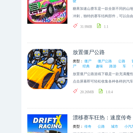
驶
糖果加速山赛车是一款全新不同的山
冲刺，独特的赛车结构部件，可以自
造的，甚至汽车都是各种糖果组装的
31.9MB
1.1
放置僵尸公路
类型：
僵尸
僵尸公路
公路
尸
经典
趣味
路游
车
放置僵尸公路游戏下载是一款充满魔
点击屏幕即可轻松收集各种各样的汽车
欢的朋友们快来下载吧。
20.26MB
1.0.4
漂移赛车狂热：速度传奇
类型：
传奇
公路
城市
小汽