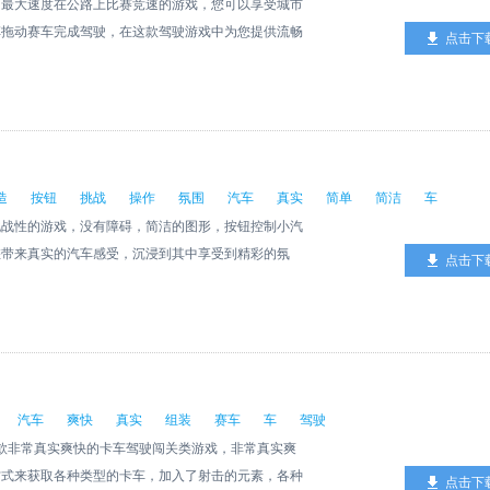
用最大速度在公路上比赛竞速的游戏，您可以享受城市
车拖动赛车完成驾驶，在这款驾驶游戏中为您提供流畅
点击下
造
按钮
挑战
操作
氛围
汽车
真实
简单
简洁
车
挑战性的游戏，没有障碍，简洁的图形，按钮控制小汽
您带来真实的汽车感受，沉浸到其中享受到精彩的氛
点击下
挑战。
汽车
爽快
真实
组装
赛车
车
驾驶
实爽快的卡车驾驶闯关类游戏，非常真实爽
方式来获取各种类型的卡车，加入了射击的元素，各种
点击下