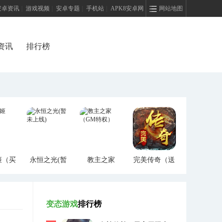
安卓资讯
|
游戏视频
|
安卓专题
|
手机站
|
APK8安卓网
网站地图
资讯
排行榜
姬（买
永恒之光(暂
教主之家
完美传奇（送
）
未上线)
（GM特权）
两万充值）
变态游戏
排行榜