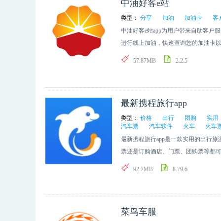
中油好客e站
类型：
分享
加油
加油卡
客
中油好客e站app为用户带来自助客
进行线上加油，快速查询您的加油卡
积分兑换高端服务，提升加油技巧。
57.87MB
2.2.5
最新携程旅行app
类型：
价格
出行
团购
实用
汽车票
汽车软件
火车
火车
最新携程旅行app是一款实用的出行
票还是订购酒店、门票、团购票等都
格，为您带来一站式服务，在携程旅
92.7MB
8.79.6
便出游！
菜鸟车服