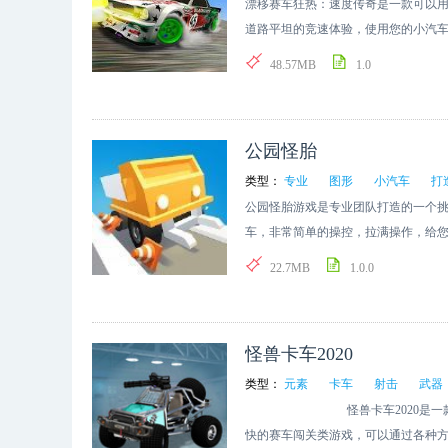
漂移赛车狂热：速度传奇是一款可以
道路平坦的竞速体验，使用您的小汽
的控制和平稳驾驶！
48.57MB
1.0
公园怪胎
类型：
专业
图形
小汽车
打
公园怪胎游戏是专业团队打造的一个
车，非常简单的操控，拉满操作，给
围，还有更多复杂水平的
22.7MB
1.0.0
怪兽卡车2020
类型：
元素
卡车
射击
武器
怪兽卡车2020是一款非常真
快的赛车闯关类游戏，可以通过各种