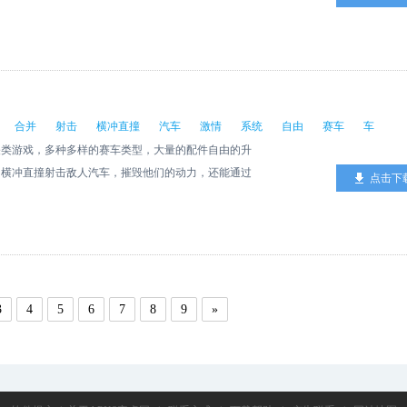
射击你的队友摧毁他们的汽车，喜欢就来玩吧。
合并
射击
横冲直撞
汽车
激情
系统
自由
赛车
车
关类游戏，多种多样的赛车类型，大量的配件自由的升
，横冲直撞射击敌人汽车，摧毁他们的动力，还能通过
点击下
，喜欢就来玩吧。
3
4
5
6
7
8
9
»