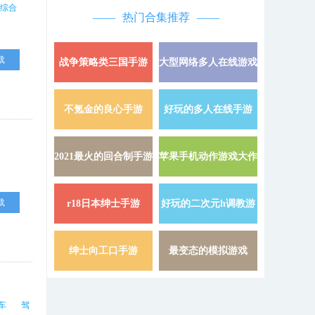
综合
热门合集推荐
载
战争策略类三国手游
大型网络多人在线游戏
详情 »
不氪金的良心手游
好玩的多人在线手游
详情 »
2021最火的回合制手游
苹果手机动作游戏大作
详情 »
载
r18日本绅士手游
好玩的二次元h调教游
详情 »
戏
绅士向工口手游
最变态的模拟游戏
详情 »
车
驾