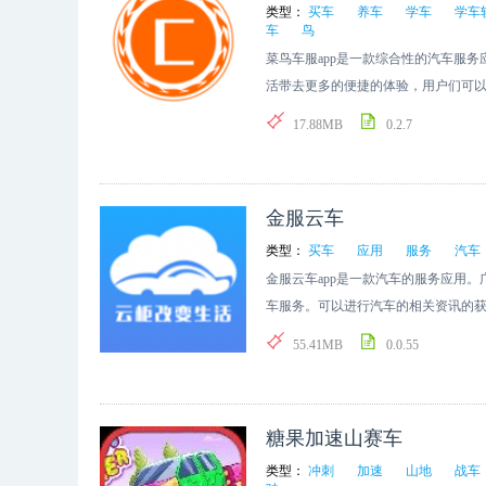
类型：
买车
养车
学车
学车
车
鸟
菜鸟车服app是一款综合性的汽车服
活带去更多的便捷的体验，用户们可
造优质的用车生活哦，欢迎来下载使
17.88MB
0.2.7
金服云车
类型：
买车
应用
服务
汽车
金服云车app是一款汽车的服务应用
车服务。可以进行汽车的相关资讯的
等，轻松搞定你的用车生活。
55.41MB
0.0.55
糖果加速山赛车
类型：
冲刺
加速
山地
战车