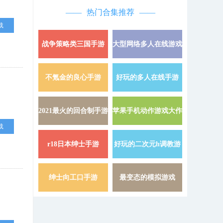
热门合集推荐
载
战争策略类三国手游
大型网络多人在线游戏
详情 »
不氪金的良心手游
好玩的多人在线手游
详情 »
2021最火的回合制手游
苹果手机动作游戏大作
详情 »
载
r18日本绅士手游
好玩的二次元h调教游
详情 »
戏
绅士向工口手游
最变态的模拟游戏
详情 »