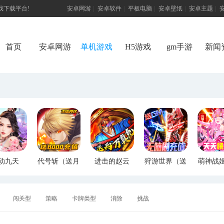
游戏下载平台!
安卓网游
|
安卓软件
|
平板电脑
|
安卓壁纸
|
安卓主题
|
首页
安卓网游
单机游戏
H5游戏
gm手游
新闻
动九天
代号斩（送月
进击的赵云
狩游世界（送
萌神战
M特权）
卡送8000）
（送两万真
满GM爆充）
断版
充）
闯关型
策略
卡牌类型
消除
挑战