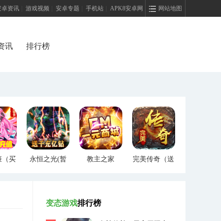
安卓资讯
|
游戏视频
|
安卓专题
|
手机站
|
APK8安卓网
网站地图
资讯
排行榜
姬（买
永恒之光(暂
教主之家
完美传奇（送
）
未上线)
（GM特权）
两万充值）
变态游戏
排行榜