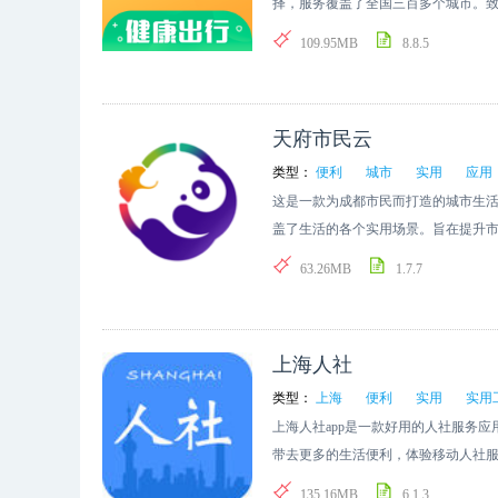
择，服务覆盖了全国三百多个城市。
哦。
109.95MB
8.8.5
天府市民云
类型：
便利
城市
实用
应用
这是一款为成都市民而打造的城市生
盖了生活的各个实用场景。旨在提升
吧。
63.26MB
1.7.7
上海人社
类型：
上海
便利
实用
实用
上海人社app是一款好用的人社服务
带去更多的生活便利，体验移动人社
载使用吧。
135.16MB
6.1.3