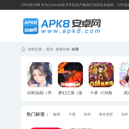
APK8安卓网:专为(Android)安卓手机用户量身打造的安卓游戏、APK
你的位置：
首页
>
标签列表
>
实用
白蛇仙劫（寻
梦幻江湖（送
十虎（GM免
武
宝无限真充）
GM特权）
费领）
（G
热门标签：
触屏
卡通
休闲
角色类型
动作