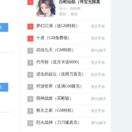
白蛇仙劫（寻宝无限真
1
大小：268MB
充）
类型： 角色
梦幻江湖（送GM特权）
变态手游
2
载
十虎（GM免费领）
变态手游
3
武动九天（GM特权）
满Vip版手
4
游
代号斩（送月卡送8000）
变态手游
5
进击的赵云（送两万真充）
变态手游
6
狩游世界（送满GM爆充）
变态手游
7
载
萌神战姬（买断版）
满Vip版手
8
游
教主之家（GM特权）
变态手游
9
烈火战神（刀刀爆真充）
满Vip版手
10
游