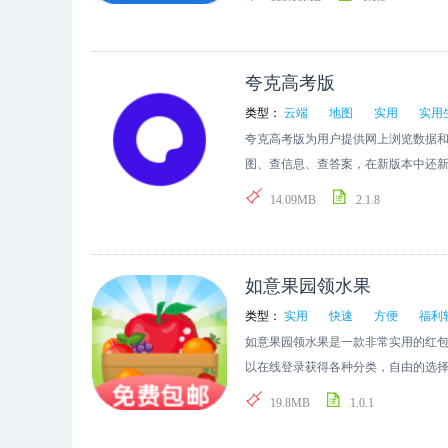
夸克高考版
类型：
云端
地图
实用
实用
夸克高考版为用户提供网上浏览数据
图、查信息、查答案，在新版本中还新
据，带来清爽的浏览结果给大家。
14.09MB
2.1.8
如意果园领水果
类型：
实用
快速
方便
福利
如意果园领水果是一款非常实用的红
以在线登录获得各种分类，自由的选
收获更多的果子。
19.8MB
1.0.1