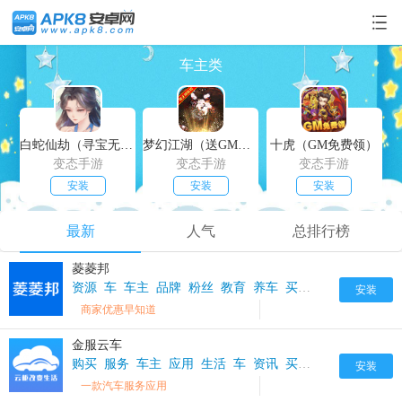
车主类
白蛇仙劫（寻宝无限真充）
梦幻江湖（送GM特权）
十虎（GM免费领）
变态手游
变态手游
变态手游
安装
安装
安装
最新
人气
总排行榜
菱菱邦
资源
车
车主
品牌
粉丝
教育
养车
买车
信息
安装
商家优惠早知道
金服云车
购买
服务
车主
应用
生活
车
资讯
买车
汽车服务
汽车
安装
一款汽车服务应用