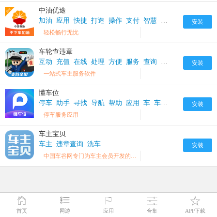
中油优途
加油
应用
快捷
打造
操作
支付
智慧
服务
车
车主
轻
安装
轻松畅行无忧
车轮查违章
互动
充值
在线
处理
方便
服务
查询
查违章
生活
生活
安装
一站式车主服务软件
懂车位
停车
助手
寻找
导航
帮助
应用
车
车主
车位
轻松
辅
安装
停车服务应用
车主宝贝
车主
违章查询
洗车
安装
中国车谷网专门为车主会员开发的一款基于手机操作的移动互联网应用软件。
首页
网游
应用
合集
APP下载