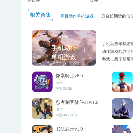
相关合集
手机动作单机游戏
适合长期玩的仙
​手机动作单机
动作游戏包含了
游戏，想了解更多
像素骑士v8.6
动作
中文|95MB
忍者刺客战斗3Dv1.0
动作
中文|49.12MB
书法武士v1.0