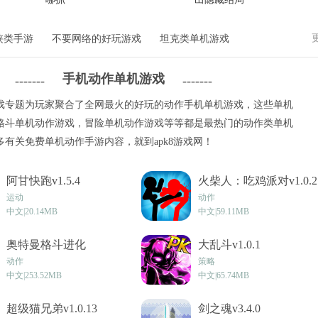
侠类手游
不要网络的好玩游戏
坦克类单机游戏
手机动作单机游戏
-------
-------
游戏专题为玩家聚合了全网最火的好玩的动作手机单机游戏，这些单机
格斗单机动作游戏，冒险单机动作游戏等等都是最热门的动作类单机
有关免费单机动作手游内容，就到apk8游戏网！
阿甘快跑v1.5.4
火柴人：吃鸡派对v1.0.2
运动
动作
中文|20.14MB
中文|59.11MB
奥特曼格斗进化
大乱斗v1.0.1
v2023.08.17.18
动作
策略
中文|253.52MB
中文|65.74MB
超级猫兄弟v1.0.13
剑之魂v3.4.0