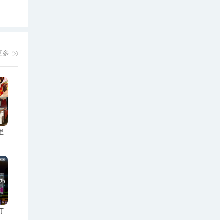
更多
里
打