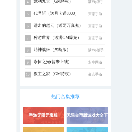
武动九天（GM特权）
满Vip版手
4
游
代号斩（送月卡送8000）
变态手游
5
进击的赵云（送两万真充）
变态手游
6
狩游世界（送满GM爆充）
变态手游
7
萌神战姬（买断版）
满Vip版手
8
游
永恒之光(暂未上线)
安卓网游
9
教主之家（GM特权）
变态手游
10
热门合集推荐
手游无限元宝服
无限金币版游戏大全下
详情 »