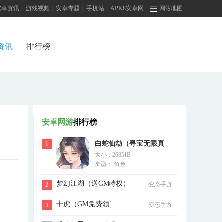
安卓资讯
|
游戏视频
|
安卓专题
|
手机站
|
APK8安卓网
网站地图
资讯
排行榜
安卓网游
排行榜
白蛇仙劫（寻宝无限真
1
大小：268MB
充）
类型： 角色
梦幻江湖（送GM特权）
变态手游
2
十虎（GM免费领）
变态手游
3