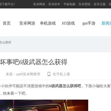
游戏下载平台!
安卓网游
|
安卓软件
|
平板电脑
|
安卓壁纸
|
安卓主题
|
首页
安卓网游
单机游戏
H5游戏
gm手游
新闻
怎么获得
坏事吧6级武器怎么获得
来源：
apk8安卓网整理
在手机上看
多小伙伴可能还不清楚游戏中的
6级武器怎么获得吧
，下面小编给大家
，快来看一下吧。