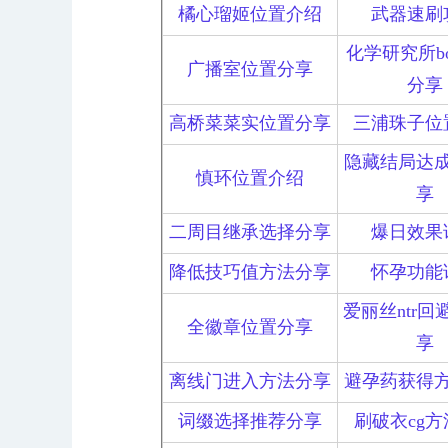
橘心瑠姬位置介绍
武器速刷
化学研究所bo
广播室位置分享
分享
高桥菜菜实位置分享
三浦珠子位
隐藏结局达
慎环位置介绍
享
二周目继承选择分享
爆日效果
降低技巧值方法分享
怀孕功能
爱丽丝ntr回
全徽章位置分享
享
离线门进入方法分享
避孕药获得
词缀选择推荐分享
刷破衣cg