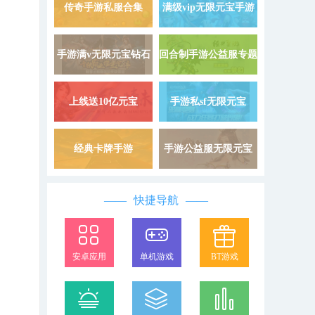
9999999
载
传奇手游私服合集
满级vip无限元宝手游
详情 »
手游满v无限元宝钻石
回合制手游公益服专题
详情 »
上线送10亿元宝
手游私sf无限元宝
详情 »
经典卡牌手游
手游公益服无限元宝
详情 »
快捷导航
安卓应用
单机游戏
BT游戏