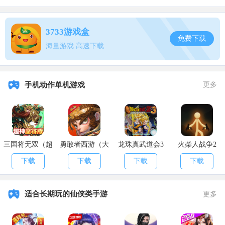
用刀的技能特别多，一刀斩，可以砍死很多人，职业连招强势，
可以近战单挑打连招，也可以打出爆发效果，肉盾能力可以抗大量伤
害。
3733游戏盒
免费下载
海量游戏 高速下载
使用的武器就是长刀，使用的副武器就是鹰，天赋技能就是刀
意，刀意可以提升大量的伤害，连招的时候找敌人的破绽。
以上就是
APK8
小编带来的
天涯明月刀手游神刀洗练属性攻略
的
手机动作单机游戏
更多
相关内容，希望大家喜欢。
三国将无双（超
勇敢者西游（大
龙珠真武道会3
火柴人战争2
神魔将版）
乱斗）
下载
下载
下载
下载
适合长期玩的仙侠类手游
更多