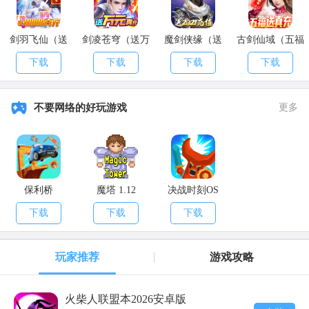
剑羽飞仙（送
剑凌苍穹（送万
魔剑侠缘（送
古剑仙域（五福
10000真充）
元真充）
2021充值）
送真充）
下载
下载
下载
下载
不要网络的好玩游戏
更多
保利桥
魔塔 1.12
决战时刻OS
下载
下载
下载
玩家推荐
游戏攻略
火柴人联盟本2026安卓版