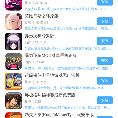
安装
棋牌
78.09MB
火柴人联盟2021是一款相当出色的横版格斗竞技游戏，它以火柴人形象高度还原了知名端游《英雄联盟》里的众多英雄。玩家能够自由挑选两名火柴人英雄开启自己的战斗秀，这里有着炫酷的技能特效和一流的打击感，感兴趣的话就快来体验火柴人联盟2021吧！
莫比乌斯之环原版
安装
益智
400.55MB
莫比乌斯之环是一款极具二次元风格的文字剧情游戏，画面达到动画级别的视觉效果，玩家将帮助游戏中的二次元少女达成心愿，感兴趣的玩家不妨来体验一下这款游戏！
异形病栋冷狐版
安装
动作
127.73MB
异形病栋冷狐版是一款相当出色的策略战争游戏，它改编自同名电影。玩家会进入一座遍布未知与恐惧的废弃病楼，探寻里面的秘密，揭开潜藏在黑暗里的真相。在游戏过程中，玩家要收集线索和道具，破解各种谜团，还要躲避或者对抗怪物。这款游戏支持中文字幕，能带来沉浸式的恐怖体验，很适合喜爱恐怖解谜的玩家。
暴力飞车MOD菜单手机正版
安装
动作
72.1MB
暴力飞车MOD菜单是一款刺激感拉满的赛车竞速游戏，里面有海量顶级超跑等着玩家去解锁和驾驶。游戏还加入了充满悬念的隐藏宝箱系统，打开宝箱能获得稀有道具、性能强化组件和特殊奖励，这些都能大大提高通关效率和竞技优势，玩起来紧张又爽快，沉浸感特别强。
超级格斗士天地游戏无广告版
安装
棋牌
252.24MB
《超级格斗士天地》是一款卡通动漫风格的动作格斗游戏，能瞬间点燃你的格斗激情，让你迅速热血沸腾。游戏里有海绵宝宝、超能小子、幻影丹尼等众多热门角色可供挑选，趣味性拉满，玩起来容易上瘾，绝对是打发无聊时光的绝佳选择。对这款游戏感兴趣的朋友，欢迎来天尚站体验~
终极格斗锦标赛最新免费版
安装
棋牌
1MB
终极格斗锦标赛是一款精彩的动作格斗游戏。玩法简单，玩家只需滑动手势，就能施展出华丽的史诗动作与超级连招。不断提升、升级你的战斗技能吧！欢迎前来体验！在原有基础上，操作体验进行了一定优化，玩家操作将更加简洁流畅，还能为角色添加特殊能力与招式。喜欢这类游戏的玩家可千万别错过！
功夫大亨(KungfuMasterTycoon)安卓版