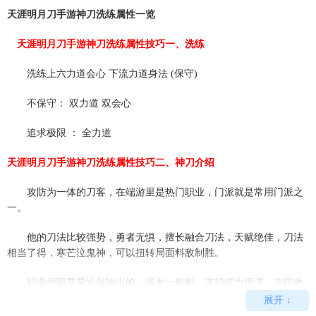
天涯明月刀手游神刀洗练属性一览
天涯明月刀手游神刀洗练属性技巧一、洗练
洗练上六力道会心 下流力道身法 (保守)
不保守： 双力道 双会心
追求极限 ： 全力道
天涯明月刀手游神刀洗练属性技巧二、神刀介绍
攻防为一体的刀客，在端游里是热门职业，门派就是常用门派之
一。
他的刀法比较强势，勇者无惧，擅长融合刀法，天赋绝佳，刀法
相当了得，寒芒泣鬼神，可以扭转局面料敌制胜。
职业很明显是近战输出的，爆发一般般，连招能力很强，攻防效
果也很明显，可以打出多段的连招伤害。
展开 ↓