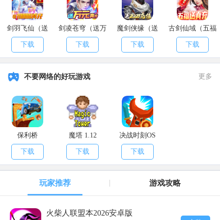
每个武将都有附上天、地、人三种战魂，当三种战魂都相对应的
附上本命战魂时战力提升最高(本命战魂：如，武将关羽附上关羽战
魂，即为本命)。
剑羽飞仙（送
剑凌苍穹（送万
魔剑侠缘（送
古剑仙域（五福
10000真充）
元真充）
2021充值）
送真充）
下载
下载
下载
下载
升星升阶
设定和“装备强化”类似，只不过【升星升阶】需要消耗武将碎
不要网络的好玩游戏
更多
片，在武将进行“升阶”时难度较大，因为升阶需要消耗指定武将的碎
片，要求比较苛刻，相对应的，升阶后的武将战力有巨大提升。
以上就是小编给大家带来的
真三国无双霸武将战力提升方法介
绍
，希望对大家有所帮助，更多精彩游戏资讯尽在
APK8安卓网
!
保利桥
魔塔 1.12
决战时刻OS
下载
下载
下载
玩家推荐
游戏攻略
火柴人联盟本2026安卓版