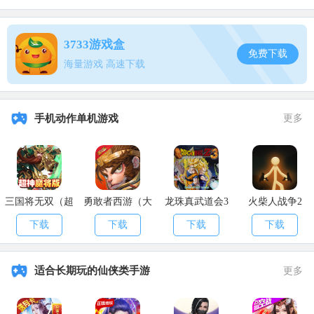
装备兵器
3733游戏盒
兵器成长系统也相对简单，前期只有强化和升阶两种方式，但这
免费下载
样的好处也相对明显，小霸王们能够随心所欲的打造兵器，不必担心
海量游戏 高速下载
兵器上的差异，也不用再去为强化兵器而获取太多材料。
当兵器成功强化10次之后，就可以升阶，需要一件相同品阶和相
手机动作单机游戏
更多
同强化等级的祭品兵器。然而蔡姬觉得在兵器这方面，最重要也是最
基础的就是兵器打造环节，由于每种兵器都有品级之分，最多可分为5
个阶段，相对应的等级是1级、30级、60级、80级和100级，所以小霸
王们在打造兵器和强化兵器时需要注意，如果觉得兵器还足以应付某
个阶段，那么蔡姬建议等到下个阶段再重新打造兵器，再进行一轮强
化，否则会浪费不少材料。
三国将无双（超
勇敢者西游（大
龙珠真武道会3
火柴人战争2
神魔将版）
乱斗）
下载
下载
下载
下载
附战魂
附战魂是显著提升武将战力和评分的手段之一，一个本命传奇战
适合长期玩的仙侠类手游
更多
魂可提升几万的战力评分，有时候要比【装备兵器】、【武将升级】
两项提升加起来还要多，【附战魂】的重要性可想而知。