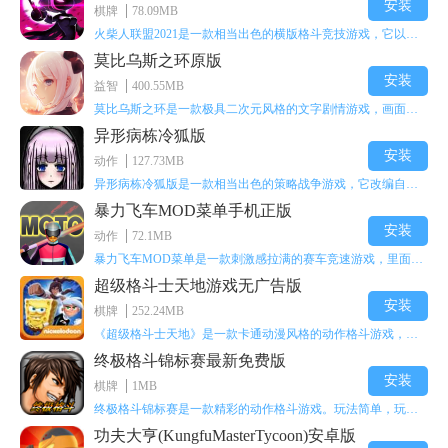
安装
棋牌
78.09MB
火柴人联盟2021是一款相当出色的横版格斗竞技游戏，它以火柴人形象高度还原了知名端游《英雄联盟》里的众多英雄。玩家能够自由挑选两名火柴人英雄开启自己的战斗秀，这里有着炫酷的技能特效和一流的打击感，感兴趣的话就快来体验火柴人联盟2021吧！
莫比乌斯之环原版
安装
益智
400.55MB
莫比乌斯之环是一款极具二次元风格的文字剧情游戏，画面达到动画级别的视觉效果，玩家将帮助游戏中的二次元少女达成心愿，感兴趣的玩家不妨来体验一下这款游戏！
异形病栋冷狐版
安装
动作
127.73MB
异形病栋冷狐版是一款相当出色的策略战争游戏，它改编自同名电影。玩家会进入一座遍布未知与恐惧的废弃病楼，探寻里面的秘密，揭开潜藏在黑暗里的真相。在游戏过程中，玩家要收集线索和道具，破解各种谜团，还要躲避或者对抗怪物。这款游戏支持中文字幕，能带来沉浸式的恐怖体验，很适合喜爱恐怖解谜的玩家。
暴力飞车MOD菜单手机正版
安装
动作
72.1MB
暴力飞车MOD菜单是一款刺激感拉满的赛车竞速游戏，里面有海量顶级超跑等着玩家去解锁和驾驶。游戏还加入了充满悬念的隐藏宝箱系统，打开宝箱能获得稀有道具、性能强化组件和特殊奖励，这些都能大大提高通关效率和竞技优势，玩起来紧张又爽快，沉浸感特别强。
超级格斗士天地游戏无广告版
安装
棋牌
252.24MB
《超级格斗士天地》是一款卡通动漫风格的动作格斗游戏，能瞬间点燃你的格斗激情，让你迅速热血沸腾。游戏里有海绵宝宝、超能小子、幻影丹尼等众多热门角色可供挑选，趣味性拉满，玩起来容易上瘾，绝对是打发无聊时光的绝佳选择。对这款游戏感兴趣的朋友，欢迎来天尚站体验~
终极格斗锦标赛最新免费版
安装
棋牌
1MB
终极格斗锦标赛是一款精彩的动作格斗游戏。玩法简单，玩家只需滑动手势，就能施展出华丽的史诗动作与超级连招。不断提升、升级你的战斗技能吧！欢迎前来体验！在原有基础上，操作体验进行了一定优化，玩家操作将更加简洁流畅，还能为角色添加特殊能力与招式。喜欢这类游戏的玩家可千万别错过！
功夫大亨(KungfuMasterTycoon)安卓版