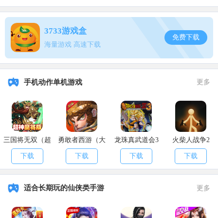
以上就是
枪手丧尸幸存者居民区怎么打_居民区打法攻略
的全部内
容啦，希望大家能喜欢!
3733游戏盒
免费下载
?
手游无限元宝服
】，赶紧行动起来
玩得不过瘾
给大家带来了【
海量游戏 高速下载
!
APK8
!
下载玩玩看吧
更多游戏资讯尽在
安卓网
手机动作单机游戏
更多
三国将无双（超
勇敢者西游（大
龙珠真武道会3
火柴人战争2
神魔将版）
乱斗）
下载
下载
下载
下载
适合长期玩的仙侠类手游
更多