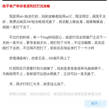
枪手丧尸幸存者居民区打法攻略
我是用ak+狙击打的，别的攻略都说用aa12，我没用过，感觉不太
好，再攒点钱买AW狙击枪就无敌了，然后配上吸血鬼，能夜晚吸血，
就能一直打下去了。
不过打的时候，有一个bug特别恶心，就是打完全部僵尸之后下一
关的一直不出，要等老就才出，我打到了39关，不过没截图，其实还
能打下去的，不过我不想打了，前前后后加起来打了一个小时
穿透满级有5，伤害又高，AK都不用上了
打居民区只需要打到35就够了，目的是拿发射器和马格南两个，
马格南用不上，发射器可以把ak替换了，之后可以一直无敌了。
另，我才打到三大关，就变这么強了。
闲怪出的慢，试试50波以后，等试完你就会觉得还是来慢点好，
还有，现在你觉得丧尸很菜，等你去打完所有关卡再打下防御，你会
展开 ↓
发现连前十波丧尸都已经不是一把A(W)P能解决的了。