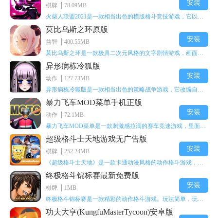
安装
棋牌
78.09MB
火柴人联盟2021是一款相当出色的横版格斗竞技游戏，它以火柴人形象高度还原了知名端游《英雄联盟》里的众多英雄。玩家能够自由挑选两名火柴人英雄开启自己的战斗秀，这里有着炫酷的技能特效和一流的打击感，感兴趣的话就快来体验火柴人联盟2021吧！
莫比乌斯之环原版
安装
益智
400.55MB
莫比乌斯之环是一款极具二次元风格的文字剧情游戏，画面达到动画级别的视觉效果，玩家将帮助游戏中的二次元少女达成心愿，感兴趣的玩家不妨来体验一下这款游戏！
异形病栋冷狐版
安装
动作
127.73MB
异形病栋冷狐版是一款相当出色的策略战争游戏，它改编自同名电影。玩家会进入一座遍布未知与恐惧的废弃病楼，探寻里面的秘密，揭开潜藏在黑暗里的真相。在游戏过程中，玩家要收集线索和道具，破解各种谜团，还要躲避或者对抗怪物。这款游戏支持中文字幕，能带来沉浸式的恐怖体验，很适合喜爱恐怖解谜的玩家。
暴力飞车MOD菜单手机正版
安装
动作
72.1MB
暴力飞车MOD菜单是一款刺激感拉满的赛车竞速游戏，里面有海量顶级超跑等着玩家去解锁和驾驶。游戏还加入了充满悬念的隐藏宝箱系统，打开宝箱能获得稀有道具、性能强化组件和特殊奖励，这些都能大大提高通关效率和竞技优势，玩起来紧张又爽快，沉浸感特别强。
超级格斗士天地游戏无广告版
安装
棋牌
252.24MB
《超级格斗士天地》是一款卡通动漫风格的动作格斗游戏，能瞬间点燃你的格斗激情，让你迅速热血沸腾。游戏里有海绵宝宝、超能小子、幻影丹尼等众多热门角色可供挑选，趣味性拉满，玩起来容易上瘾，绝对是打发无聊时光的绝佳选择。对这款游戏感兴趣的朋友，欢迎来天尚站体验~
终极格斗锦标赛最新免费版
安装
棋牌
1MB
终极格斗锦标赛是一款精彩的动作格斗游戏。玩法简单，玩家只需滑动手势，就能施展出华丽的史诗动作与超级连招。不断提升、升级你的战斗技能吧！欢迎前来体验！在原有基础上，操作体验进行了一定优化，玩家操作将更加简洁流畅，还能为角色添加特殊能力与招式。喜欢这类游戏的玩家可千万别错过！
功夫大亨(KungfuMasterTycoon)安卓版