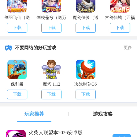
剑羽飞仙（送
剑凌苍穹（送万
魔剑侠缘（送
古剑仙域（五福
10000真充）
元真充）
2021充值）
送真充）
下载
下载
下载
下载
不要网络的好玩游戏
更多
保利桥
魔塔 1.12
决战时刻OS
下载
下载
下载
玩家推荐
游戏攻略
火柴人联盟本2026安卓版