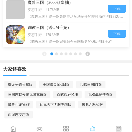
魔兽三国（2000欧皇抽）
下载
变态手游
41.78MB
《魔兽三国》是一款策略灵活玩法多样的即时动作卡牌PRG游戏，
调教三国（送GM千充）
下载
变态手游
170.3MB
《调教三国》是一款完美融合三国历史的Q版卡牌手游
大家还喜欢
御龙争霸折扣版
王牌御灵师GM版
兵临三国BT版
三国志赵云传无限充值版
百式战姬私服
无双战纪变态版
魔兽小宠物SF
仙元天下无限充值版
屠龙之怒私服
西游志变态版