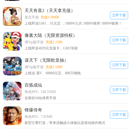
天天有喜2（天天拿充值）
立即下载
变态手游
充值1:30000
上线即送GM1，1E元宝 ，1888W士兵 1888W粮草 1888W银两！
像素大陆（无限资源特权）
立即下载
满Vip版手游
充值1:1500
上线即送4029元充值卡，GM1等级
谋天下（无限欧皇抽）
立即下载
满Vip版手游
充值1:1000
上线送 满V、68888元宝、888万铜钱
百炼成仙
立即下载
角色RPG
148.53MB
全新的3d仙侠类手游
锋爆传奇
立即下载
角色RPG
7.01MB
新型引擎打造，带来流畅战斗体验以及移动操作模式