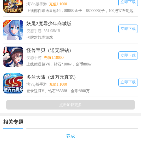
立即下载
满Vip版手游
充值1:1000
上线邮件即送皇冠16，88888 金子，880000银子，100把宝石钥匙。
妖尾2魔导少年商城版
立即下载
变态手游
551.98MB
卡牌对战类游戏
怪兽宝贝（送无限钻）
立即下载
变态手游
充值1:10000
上线赠送超V6，钻石*100w，金币888w
多兰大陆（爆万元真充）
立即下载
满Vip版手游
充值1:1000
登录送满V、钻石*68888、金币*800万
点击加载更多
相关专题
养成