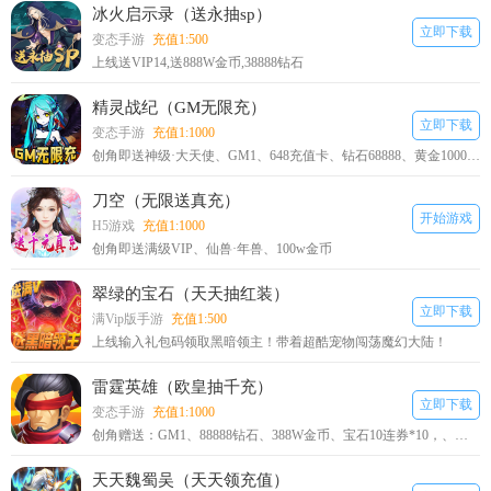
冰火启示录（送永抽sp）
立即下载
变态手游
充值1:500
上线送VIP14,送888W金币,38888钻石
精灵战纪（GM无限充）
立即下载
变态手游
充值1:1000
创角即送神级·大天使、GM1、648充值卡、钻石68888、黄金1000W、欧皇转盘礼券*50
刀空（无限送真充）
开始游戏
H5游戏
充值1:1000
创角即送满级VIP、仙兽·年兽、100w金币
翠绿的宝石（天天抽红装）
立即下载
满Vip版手游
充值1:500
上线输入礼包码领取黑暗领主！带着超酷宠物闯荡魔幻大陆！
雷霆英雄（欧皇抽千充）
立即下载
变态手游
充值1:1000
创角赠送：GM1、88888钻石、388W金币、宝石10连券*10，、欧皇转盘礼券*10
天天魏蜀吴（天天领充值）