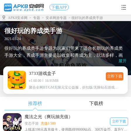
下载APP
APK8安卓网
>
专题
>
安卓网游专题
> 很好玩的养成类手游
很好玩的养成类手游
2021-03-24
很好玩的养成类手游专题为玩家们带来了适合长期玩的养成类
手游大全，养成手游主要是以收集和养成为主，玩法多样，画
展开
风独特，操作简单容易上手，多种类型的养成收集手游，海量
资源随你下载体验，想了解更多养成类手游的相关内容，快到
3733游戏盒子
APK8安卓网吧！
立即下载
v1.60.00
16.91MB
聚合全网BT/GM无限元宝公益服，折扣版/无限钻石游戏下载
推荐榜
下载榜
魔法之光（爽玩抽充值）
立即下载
变态手游
充值1:500
上线送198元真充值卡，使用既得99000钻石、300万金币、直升VIP10；