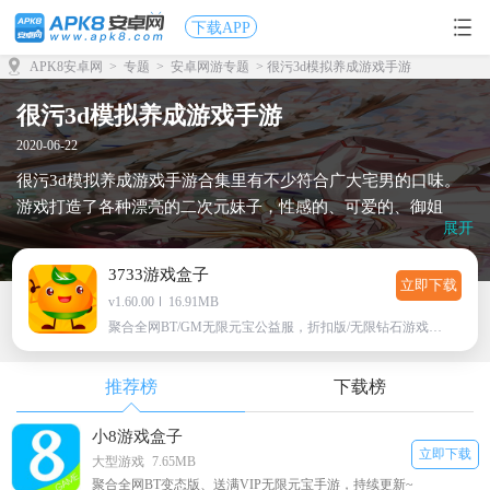
下载APP
APK8安卓网
>
专题
>
安卓网游专题
> 很污3d模拟养成游戏手游
很污3d模拟养成游戏手游
2020-06-22
很污3d模拟养成游戏手游合集里有不少符合广大宅男的口味。
游戏打造了各种漂亮的二次元妹子，性感的、可爱的、御姐
展开
的，统统都有的很污3d模拟养成游戏，快点来apk8安卓网玩
吧！
3733游戏盒子
立即下载
v1.60.00
16.91MB
聚合全网BT/GM无限元宝公益服，折扣版/无限钻石游戏下载
推荐榜
下载榜
小8游戏盒子
立即下载
大型游戏
7.65MB
聚合全网BT变态版、送满VIP无限元宝手游，持续更新~