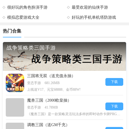
很好玩的角色扮演手游
最受欢迎的仙侠手游
模拟恋爱游戏大全
好玩的手机单机塔防游戏
热门合集
战争策略类三国手游
三国将无双（送充值永抽）
下载
变态手游
681.26MB
上线送V17、元宝68888、金币88W!
魔兽三国（2000欧皇抽）
下载
变态手游
41.78MB
《魔兽三国》是一款策略灵活玩法多样的即时动作卡牌PRG游戏，
调教三国（送GM千充）