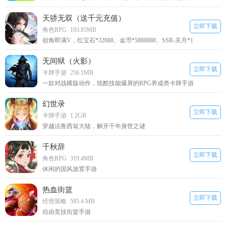
天骄无双（送千元充值）
立即下载
角色RPG
193.85MB
创角即满V，红宝石*32888、金币*5888888、SSR-关月*1
无间狱（火影）
立即下载
卡牌手游
256.1MB
一款对战横版动作，炫酷技能爆屏的RPG养成类卡牌手游
幻世录
立即下载
卡牌手游
1.2GB
穿越法鲁西翁大陆，解开千年身世之谜
千秋辞
立即下载
角色RPG
319.4MB
休闲的国风放置手游
热血街篮
立即下载
经营策略
595.4 MB
自由竞技街篮手游