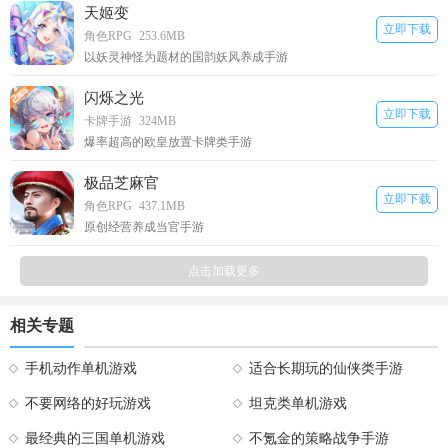
天姬变
立即下载
角色RPG
253.6MB
以妖灵神怪为题材的国韵妖风养成手游
闪烁之光
立即下载
卡牌手游
324MB
爆率超高的欧皇放置卡牌类手游
极品芝麻官
立即下载
角色RPG
437.1MB
原创经营养成当官手游
点击加载更多
相关专题
手机动作单机游戏
适合长期玩的仙侠类手游
不要网络的好玩游戏
坦克类单机游戏
最经典的三国单机游戏
不氪金的策略战争手游