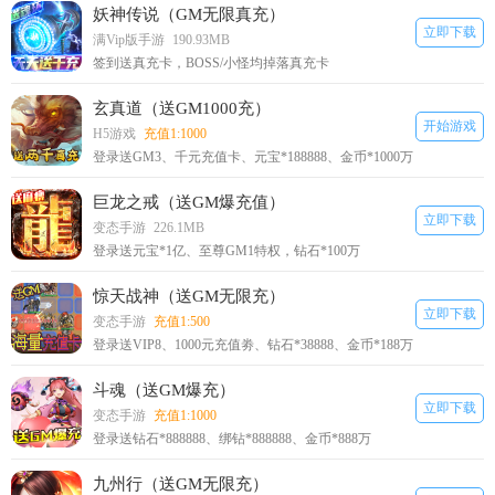
妖神传说（GM无限真充）
立即下载
满Vip版手游
190.93MB
签到送真充卡，BOSS/小怪均掉落真充卡
玄真道（送GM1000充）
开始游戏
H5游戏
充值1:1000
登录送GM3、千元充值卡、元宝*188888、金币*1000万
巨龙之戒（送GM爆充值）
立即下载
变态手游
226.1MB
登录送元宝*1亿、至尊GM1特权，钻石*100万
惊天战神（送GM无限充）
立即下载
变态手游
充值1:500
登录送VIP8、1000元充值劵、钻石*38888、金币*188万
斗魂（送GM爆充）
立即下载
变态手游
充值1:1000
登录送钻石*888888、绑钻*888888、金币*888万
九州行（送GM无限充）