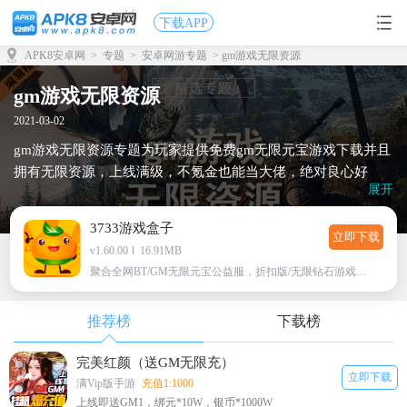
下载APP
APK8安卓网
>
专题
>
安卓网游专题
> gm游戏无限资源
gm游戏无限资源
2021-03-02
​gm游戏无限资源专题为玩家提供免费gm无限元宝游戏下载并且
拥有无限资源，上线满级，不氪金也能当大佬，绝对良心好
展开
玩，拥有超高人气，感兴趣的小伙伴就和小编一起来看看gm游
戏无限资源专题吧！
3733游戏盒子
立即下载
v1.60.00
16.91MB
聚合全网BT/GM无限元宝公益服，折扣版/无限钻石游戏下载
推荐榜
下载榜
完美红颜（送GM无限充）
立即下载
满Vip版手游
充值1:1000
上线即送GM1，绑元*10W，银币*1000W