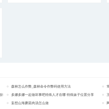
启。封神之战，三界秩序崩坏，天地一片混乱。拥有神
识之力的你，为了人间重新回归和平，你毅然担负起重
任，走上了消灭妖魔的道路。百种英雄，策略搭配，同
服竞技，热血战斗，跨服竞技，争做三界之主!
[详细]
森林怎么作弊_森林命令作弊码使用方法
攻略
多娜多娜一起做坏事吧特殊人才在哪 特殊妹子位置分享
妄想山海蘑菇肉汤怎么做