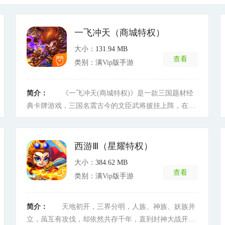
一飞冲天（商城特权）
大小：
131.94 MB
查看
类别：满Vip版手游
简介：
《一飞冲天(商城特权)》是一款三国题材经
典卡牌游戏，三国名震古今的文臣武将披挂上阵，在卡
牌世界中再次上演过关斩将、火烧赤壁的热血战斗。
[详
细]
西游Ⅲ（星耀特权）
大小：
384.62 MB
查看
类别：满Vip版手游
简介：
天地初开，三界分明，人族、神族、妖族并
立，虽互有攻伐，却依然共存千年，直到封神大战开