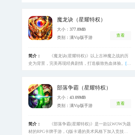
魔龙诀（星耀特权）
大小：
377.8MB
查看
类别：满Vip版手游
简介：
《魔龙诀(星耀特权)》以上古神魔之战的历
史为背景，完美再现经典剧情，打造极致热血体验。
[详
细]
部落争霸（星耀特权）
大小：
43.09MB
查看
类别：满Vip版手游
简介：
《部落争霸(星耀特权)》是一款以WOW为题
材的RPG卡牌手游，Q版卡通的美术风格下加入竞技对