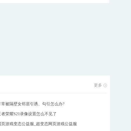
同时，也全面升级了深受大家喜爱的热门玩法。逆天神
器、百变时装、华丽战翼、萌动宠物,有血有肉的角色，
等待探索的世界，并辅以超强社交体系以及实时语音，
你真的不来试试吗?
[详细]
更多
常常被隔壁女邻居引诱、勾引怎么办?
王者荣耀S21录像设置怎么不见了
网页游戏变态公益服_超变态网页游戏公益服