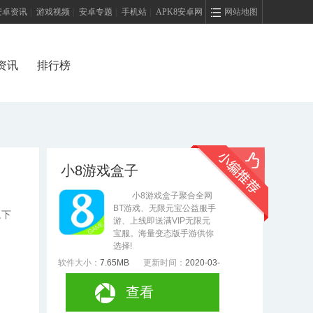
安卓资讯
|
游戏视频
|
安卓专题
|
手机站
|
APK8安卓网
网站地图
资讯
排行榜
小8游戏盒子
小8游戏盒子聚合全网
BT游戏、无限元宝公益服手
,下
游、上线即送满VIP无限元
宝服。海量变态版手游供你
选择!
软件大小：
7.65MB
更新时间：
2020-03-
13
查看