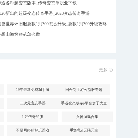
神途各种超变态版本_传奇变态单职业下载
2020新出的超级变态传奇手游_2020变态传奇手游
魔兽世界怀旧服急救1到300怎么升级_急救1到300升级攻略
妄想山海烤蘑菇怎么做
件
更多
19年最新免费3d手游
回合制手游公益服专题
二次元变态手游
手游变态版app平台盒子大全
1.76传奇私服
女神游戏合集
不要网络的好玩游戏
手游私sf无限元宝