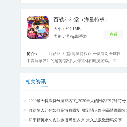
战元素，原汁原味还原WOW中的角色形象、特点和技
能特色;打造“3英雄1体化”玩法，完美复刻经典。
[详细]
百战斗斗堂（海量特权）
大小：
307.1MB
查看
类别：满Vip版手游
简介：
《百战斗斗堂(海量特权)》一款针对全球性
中青玩家设计的超萌Q版多人弹道休闲电竞游戏。主打
休闲与pk相结合的玩法，多道具，多套路，让对手心惊
弹颤!指尖灵动操作模式，随时随地挑战自身极限，游戏
相关资讯
还加入了公会系统，交友竞技毫不冲突。 其3V3、
2V2、1V1等多种模式热血竞技，花样PK!S级武器随意
选，角度力度精确计算，射击精准，一击必中!无限体力
2020最火特殊符号游戏名字_2020最火的网名带特殊符号
升级更快，升级免费赠送S8武器、十二星座时装。登陆
就送全武器礼包，扎比哇卡，魅影之翼!
收到情人红包如何高情商回复_收到情人红包高情商回复
[详细]
和平精英永久皮肤激活码是多少_永久皮肤激活码分享