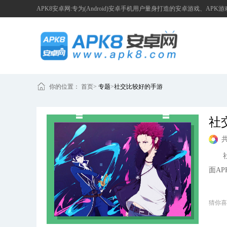
APK8安卓网:专为(Android)安卓手机用户量身打造的安卓游戏、APK
你的位置：
首页
>
专题
>
社交比较好的手游
社
社交
面A
猜你喜