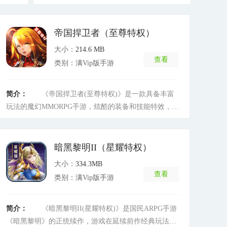
帝国捍卫者（至尊特权）
大小：
214.6 MB
查看
类别：满Vip版手游
简介：
《帝国捍卫者(至尊特权)》是一款具备丰富
玩法的魔幻MMORPG手游，炫酷的装备和技能特效，宏
大的世界观，极高的自由度，细腻的操作，真实的打击
感;一定能给玩家们带来前所未有的沉浸式的游戏体验。
[详细]
暗黑黎明II（星耀特权）
大小：
334.3MB
查看
类别：满Vip版手游
简介：
《暗黑黎明II(星耀特权)》是国民ARPG手游
《暗黑黎明》的正统续作，游戏在延续前作经典玩法的