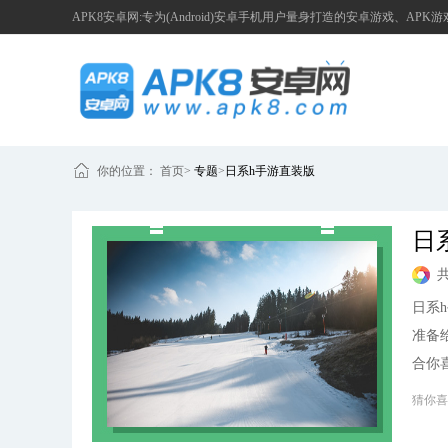
APK8安卓网:专为(Android)安卓手机用户量身打造的安卓游戏、APK
你的位置：
首页
>
专题
>
日系h手游直装版
日
日系
准备
合你
猜你喜