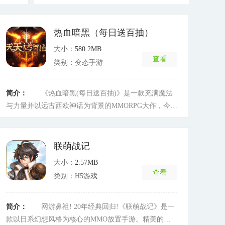
热血暗黑（每日送百抽）
大小：
580.2MB
查看
类别：变态手游
简介：
《热血暗黑(每日送百抽)》是一款充满魔法
与力量并以远古西欧神话为背景的MMORPG大作，今日
震撼首发!登录即送神装百抽、同时每日登录还送百抽，
真正的运气游戏 欧皇上天非酋刷号，0氪也能吊打土豪
[详细]
联萌战记
大小：
2.57MB
查看
类别：H5游戏
简介：
网游鼻祖! 20年经典回归!《联萌战记》是一
款以日系幻想风格为核心的MMO放置手游。精美的面