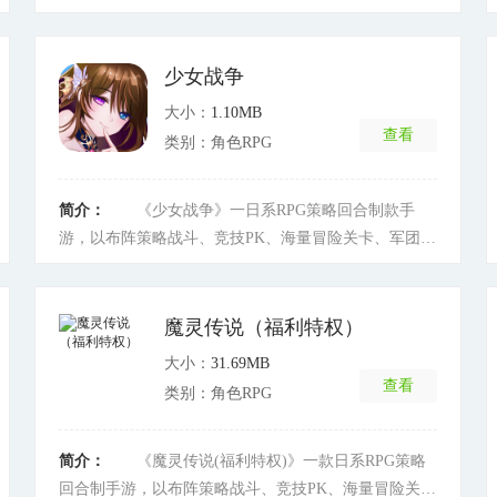
奇类手游。最强开局福利，1秒百级，1元超低月卡，海
量元宝返利，档档超劲爆福利，赢在起跑线!打不尽的
BOSS，爆不停的元宝，千人同屏攻沙，跨服自由PK，
少女战争
最激爽传奇，邀你来战!
[详细]
大小：
1.10MB
查看
类别：角色RPG
简介：
《少女战争》一日系RPG策略回合制款手
游，以布阵策略战斗、竞技PK、海量冒险关卡、军团社
交互动为核心玩法，游戏中有众多可爱少女等你来收
集。唯美的日系画风，优美的背景音乐，鲜明的个性少
女，多样的培养方向，暴爽的BOSS挑战，丰富的游戏
魔灵传说（福利特权）
活动，让你游戏体验完全停不下来;动动手指简单触屏即
大小：
31.69MB
可畅玩少女的世界，快来组建属于你的完美的羁绊战
查看
类别：角色RPG
队，开启全新的次元之旅吧!
[详细]
简介：
《魔灵传说(福利特权)》一款日系RPG策略
回合制手游，以布阵策略战斗、竞技PK、海量冒险关