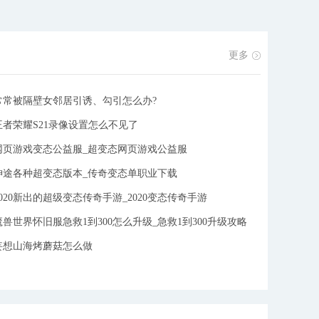
更多
常常被隔壁女邻居引诱、勾引怎么办?
王者荣耀S21录像设置怎么不见了
网页游戏变态公益服_超变态网页游戏公益服
神途各种超变态版本_传奇变态单职业下载
2020新出的超级变态传奇手游_2020变态传奇手游
魔兽世界怀旧服急救1到300怎么升级_急救1到300升级攻略
妄想山海烤蘑菇怎么做
件