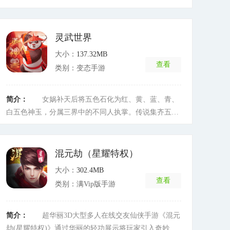
随时听候调谴;经典养成，创新玩法!以独特的眼光和魄
力开创商业霸图，寻找失踪的爱人，与众多精英人士一
起面对各类挑战，称霸整个行业，寻得美人归。
[详细]
灵武世界
大小：
137.32MB
查看
类别：变态手游
简介：
女娲补天后将五色石化为红、黄、蓝、青、
白五色神玉，分属三界中的不同人执掌。传说集齐五色
神玉可“破天”，让世界回到混沌之初。巡海是驻仙白泽
后裔，为五色神玉中青玉的执玉者，师承绘画大家，立
志成为有名的风月画师。但师傅的骤死及临终前留下的
混元劫（星耀特权）
绿洲大陆线索揭开了他的真实身世，并从此踏上巡狩天
大小：
302.4MB
下、降妖除魔、御妖修行的妖师之路。
[详细]
查看
类别：满Vip版手游
简介：
超华丽3D大型多人在线交友仙侠手游《混元
劫(星耀特权)》通过华丽的轻功展示将玩家引入奇妙修