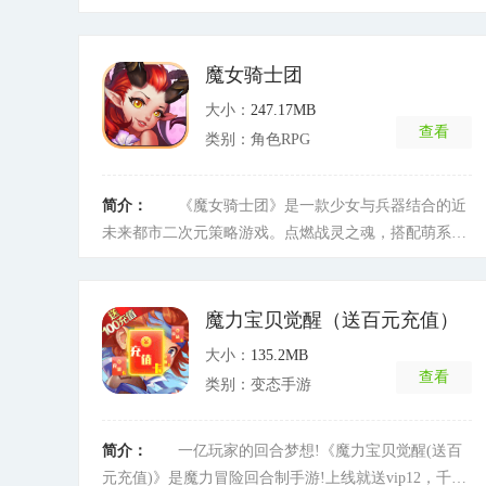
励精图治，百姓安居乐业、国泰民安。然而，三界之中
开始有邪魔外道蠢蠢欲动，它们蛊惑人心、祸害百姓。
在观音大士的努力之下，一支由得道高僧唐玄奘带领的
魔女骑士团
取经队伍成立了，他们前往西方求取大乘真经，期望能
大小：
247.17MB
驱除邪佞、普度众生。方寸山、水晶宫、平天寨、金雕
查看
类别：角色RPG
岭、白骨洞五大门派招贤纳士、你追我赶;人、仙、魔、
兽、鬼五个种族相互牵制、各显神通;他们与取经人共同
谱写一曲壮丽的梦幻之歌
[详细]
简介：
《魔女骑士团》是一款少女与兵器结合的近
未来都市二次元策略游戏。点燃战灵之魂，搭配萌系战
姬，日系绝美少女搭配日本知名CV，体验视觉与听觉的
双重享受，六大关卡，爆衣必杀，火力全开，战灵复仇
之路由此开启!
[详细]
魔力宝贝觉醒（送百元充值）
大小：
135.2MB
查看
类别：变态手游
简介：
一亿玩家的回合梦想!《魔力宝贝觉醒(送百
元充值)》是魔力冒险回合制手游!上线就送vip12，千万