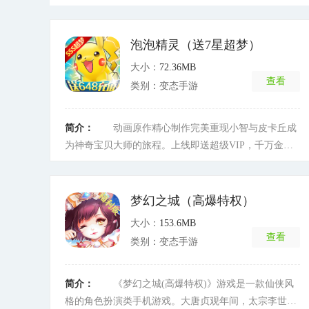
泡泡精灵（送7星超梦）
大小：
72.36MB
查看
类别：变态手游
简介：
动画原作精心制作完美重现小智与皮卡丘成
为神奇宝贝大师的旅程。上线即送超级VIP，千万金币
及满缸体力，并且在游戏世界，你可以遇到各式各样的
精灵，踏上自己的精灵之旅。挑战游戏世界各地的道馆
与劲敌，结识新的好友并和他们展开一次又一次冒险，
梦幻之城（高爆特权）
参加神奇宝贝联盟大赛，战胜强悍的对手，最终成为和
大小：
153.6MB
小智一样的神奇宝贝大师。
[详细]
查看
类别：变态手游
简介：
《梦幻之城(高爆特权)》游戏是一款仙侠风
格的角色扮演类手机游戏。大唐贞观年间，太宗李世民