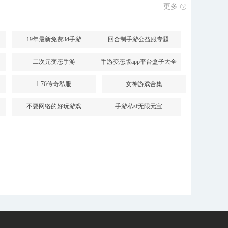
更多
19年最新免费3d手游
回合制手游公益服专题
二次元变态手游
手游变态版app平台盒子大全
1.76传奇私服
女神游戏合集
不要网络的好玩游戏
手游私sf无限元宝