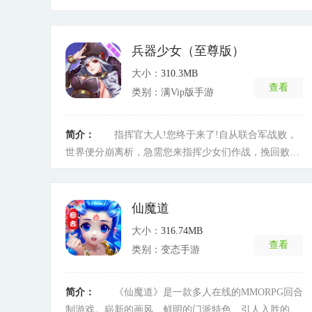
魔晶金币等你来拿!游戏还是原来的样子原来的配方，经
典的回合制和自由捉宠带你回味记忆中的法兰大陆!勇者
将在法兰城开启异世界之旅，成长为独挡一面的战士、
兵器少女（至尊版）
法师，使用专属魔法技能战斗，野外捕获一同冒险的萌
大小：
310.3MB
宠，了解剑与魔法的奥秘;萌暖日系画风打造沉浸式体
查看
类别：满Vip版手游
验，召唤元素战胜大魔王;传说拥有真正冒险之心的勇
者，才能拯救混沌战乱的法兰城……
[详细]
简介：
指挥官大人!您终于来了!自从联合军战败，
世界便分崩离析，急需您来指挥少女们作战，挽回败局!
在游戏中您将和百位性格各异的美少女相遇，并触发丰
富剧情，将她们收编入队，还能让少女们陪你一路成长!
原创轻科幻剧情搭配精美战斗画面，实时弹幕吐槽互
仙魔道
动，为您带来别样的游戏体验!
[详细]
大小：
316.74MB
查看
类别：变态手游
简介：
《仙魔道》是一款多人在线的MMORPG回合
制游戏。崭新的画风、鲜明的门派特色、引人入胜的剧