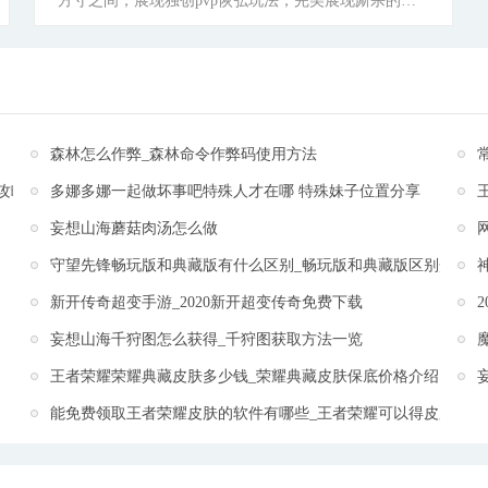
方寸之间，展现独创pvp恢弘玩法，完美展现厮杀的成
就与快意，成就恢宏、便携的精品手游。神域霸主之
争，层层推进，步步为营，试看挑战者的热血PK，王座
霸主的厚重与深沉! 《超级联盟》是国内万人在线冒险
卡牌手游，聚集了全球热门的超级英雄，大胆创新，融
合了回合制的战斗机制，完美还原英雄们的成名技能!各
森林怎么作弊_森林命令作弊码使用方法
种英雄技能超炫华丽，超酷的视觉冲击及打击感精致入
攻略
多娜多娜一起做坏事吧特殊人才在哪 特殊妹子位置分享
微!回忆儿时的英雄梦，你最想成为哪个英雄?在《超级
联盟》里将实现你的梦想!选择你最喜欢的英雄，拯救世
妄想山海蘑菇肉汤怎么做
界!GO，让我们一起出发! 钢铁侠、美国队长、绿巨
守望先锋畅玩版和典藏版有什么区别_畅玩版和典藏版区别介绍
人、蝙蝠侠、绿箭侠、超级赛亚人......全宇宙热门的超
级英雄，正在集结!为了捍卫世界和平，在这里他们将成
新开传奇超变手游_2020新开超变传奇免费下载
为你的队友，和超级英雄们一起并肩作战!为了梦想!为
妄想山海千狩图怎么获得_千狩图获取方法一览
了世界和平!英雄们，热血战斗吧!
[详细]
王者荣耀荣耀典藏皮肤多少钱_荣耀典藏皮肤保底价格介绍
能免费领取王者荣耀皮肤的软件有哪些_王者荣耀可以得皮肤的软