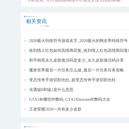
卡牌游戏! 3D人物画面将战斗可视化呈现;自创武林秘籍
配合武侠缘分千变万化;天下第一千万玩家齐参与，跨服
乱斗;千元新人大礼来玩就送，新视觉、新玩法、新福利
相关资讯
带你体验新派卡牌独特魅力。
[详细]
2020最火特殊符号游戏名字_2020最火的网名带特殊符号
收到情人红包如何高情商回复_收到情人红包高情商回复
和平精英永久皮肤激活码是多少_永久皮肤激活码分享
魔兽世界最后一片任务怎么做_最后一片任务任务攻略
变态传奇手游切割光柱_超变态传奇手游切割光柱
光遇猛0和猛1是什么意思
GTA5有哪些作弊码_GTA5Xboxone作弊码大全
王者荣耀2020一共有多少皮肤