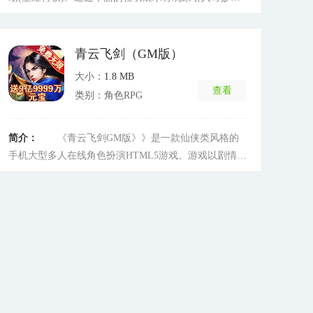
仙的幻世大陆，体验畅快杀戮、爱恨情仇。单身汪的福
音，女玩家的天堂。全新飞升版本，经验仙兽、经验圣
痕上线就送，经验宝库挑战次数全面提升，单次挑战只
青云飞剑（GM版）
需2分钟，享受飞一般的升级体验。更有海量福利等你
大小：
1.8 MB
来拿!独特的坐骑、扎眼的绚丽翅膀、帅气的斗篷、秒变
查看
类别：角色RPG
身召唤巨大魔神助攻等等都不在话下，更有交互性极强
的情缘和帮派社交玩法，让你兄弟眷侣双丰收。如何打
破隔阂，不再止步于表面朋友?游戏早已为你准备好方
简介：
《青云飞剑GM版》》是一款仙侠类风格的
法，沙滩派对中邀请双修，不限性别，男男双修把酒欢
手机大型多人在线角色扮演HTML5游戏。游戏以剧情通
畅聊江湖快事，男女双修私窃语交流儿女情长。
[详细]
关挑战为游戏基调，通过惊艳的战斗体系，仙女相伴，
战灵跟随，酷炫神翼，驾驭神兽，法宝护身，挑战
BOSS、劫杀玩家、击杀首领、激斗武神台、无双皇者
点，称霸神魔塔、多样化BOSS系统(单人、多人、世
界、专属、秘境)，更有跨区【众神皇座】等你争夺皇者
之位，无限挑战无尽战斗让玩家切身体会到一个炫丽庞
大的玄幻仙侠世界。
[详细]