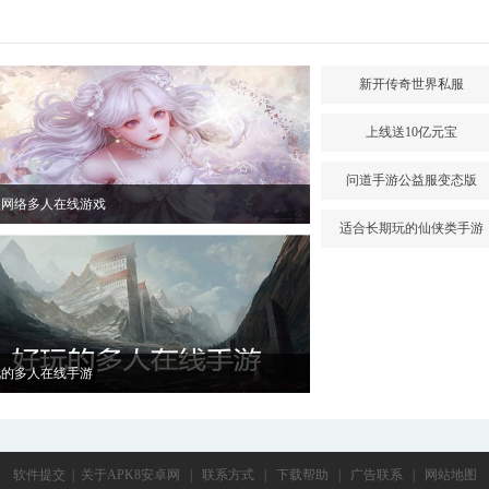
新开传奇世界私服
上线送10亿元宝
问道手游公益服变态版
型网络多人在线游戏
适合长期玩的仙侠类手游
玩的多人在线手游
软件提交
|
关于APK8安卓网
|
联系方式
|
下载帮助
|
广告联系
|
网站地图