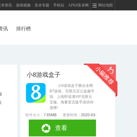
安卓资讯
|
游戏视频
|
安卓专题
|
手机站
|
APK8安卓网
网站地图
资讯
排行榜
小8游戏盒子
小8游戏盒子聚合全网
BT游戏、无限元宝公益服手
编
游、上线即送满VIP无限元
宝服。海量变态版手游供你
款
选择!
软件大小：
7.65MB
更新时间：
2020-03-
10
查看