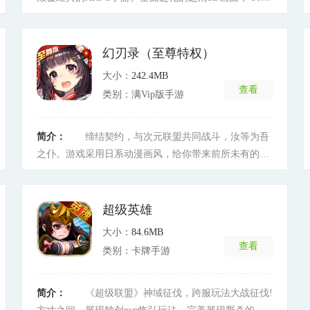
全方位可旋转视角，深度强化场景细节，搭配丰富地貌
带来截然不同的游戏体验。游戏主打拳拳到肉的即时对
战玩法，诠释最刺激火热的竞技对抗。焕然一新的精灵
幻刃录（至尊特权）
孵蛋系统，感受心仪精灵破壳而出的那份惊喜。火爆对
大小：
242.4MB
抗联盟大赛3V3推塔模式，呼朋唤友合力协作剑指荣耀
查看
类别：满Vip版手游
桂冠。主线剧情谜团重重，迷茫中寻找失落往昔，再度
踏上精彩纷呈的冒险之旅，来一场最具绚烂华丽的逆袭
之旅!更有超多有趣玩法，天降财富的喵喵宝藏副本、升
简介：
缔结契约，与次元联盟共同战斗，汝等为吾
级必备的百变怪暴走副本、磨砺自身实力的对战中
之仆。游戏采用日系动漫画风，给你带来前所未有的沉
心……海量有趣玩点，尽在《口袋逆袭(星耀特权)》之
浸式游戏体验，玩家可以在游戏中指挥各种各样的少女
中!
[详细]
们一起作战，丰富的任务系统，完善的成长玩法，让你
不断成长，上线还有超多福利免费领取，尽享游戏的魅
超级英雄
力。
[详细]
大小：
84.6MB
查看
类别：卡牌手游
简介：
《超级联盟》神域征伐，跨服玩法大战征伐!