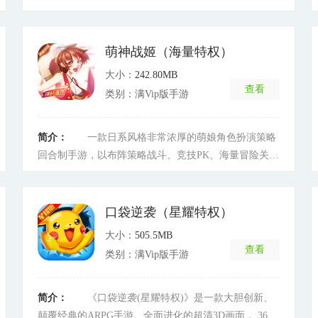
卡、军团社交互动为核心玩法，游戏中有众多可爱少女
等你来收集。唯美的日系画风，优美的背景音乐，鲜明
的个性少女，多样的培养方向，暴爽的BOSS挑战，丰
萌神战姬（海量特权）
富的游戏活动，让你游戏体验完全停不下来;动动手指简
大小：
242.80MB
单触屏即可畅玩少女的世界，快来组建属于你的完美的
查看
类别：满Vip版手游
羁绊战队，开启全新的次元之旅吧!
[详细]
简介：
一款日系风格非常浓厚的萌娘角色扮演策略
回合制手游，以布阵策略战斗、竞技PK、海量冒险关
卡、战队和战盟多种社交互动为核心玩法，快来动动手
指简单触屏即可畅玩少女的世界!游戏特色： 八尺男儿
女性化 通过华丽的视觉效果将时下最具人气的二次元动
口袋逆袭（星耀特权）
画角色娘化，坏蜀黍、小正太、小鲜肉在这里都变身为
大小：
505.5MB
小萝莉、御姐!清新的日系Q版画面萌到爆，让你打造不
查看
类别：满Vip版手游
一样的明星战队
[详细]
简介：
《口袋逆袭(星耀特权)》是一款大胆创新、
颠覆经典的ARPG手游。全面进化的超清3D画面， 360°