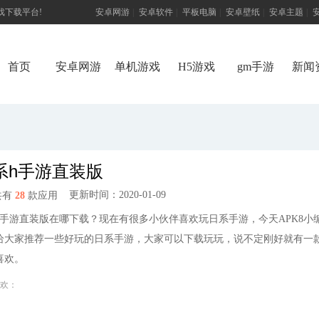
游戏下载平台!
安卓网游
|
安卓软件
|
平板电脑
|
安卓壁纸
|
安卓主题
|
首页
安卓网游
单机游戏
H5游戏
gm手游
新闻
系h手游直装版
更新时间：2020-01-09
共有
28
款应用
h手游直装版在哪下载？现在有很多小伙伴喜欢玩日系手游，今天APK8小
给大家推荐一些好玩的日系手游，大家可以下载玩玩，说不定刚好就有一
喜欢。
欢：