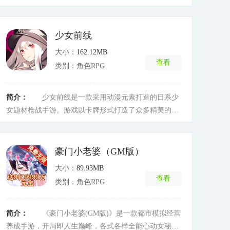
效果，Q萌的画风，憨态可掬的人设，一秒融化你的心;
属性加点，自由转职，技能树搭配，打造属于自己的专
属角色;无敌萌宠，霸气坐骑，智能挂机，全地图抢boss
少女前线
爆神装，自由交易等开放玩法，低压力的休闲社交体
大小：
162.12MB
验，尽享游戏的乐趣!
[详细]
查看
类别：角色RPG
简介：
少女前线是一款采用动漫元素打造的日系少
女题材枪战手游。游戏以卡牌形式打造了众多精美的二
次元少女，让玩家们可以尽情的收集培养哦!这里还创新
采用了“战术推进”、“即时战斗”两大模式，绝对能够满
足你的需求哦。
[详细]
豪门小老婆（GM版）
大小：
89.93MB
查看
类别：角色RPG
简介：
《豪门小老婆(GM版)》是一款都市模拟经营
养成手游，开局即人生巅峰，各式各样全能心动女秘书