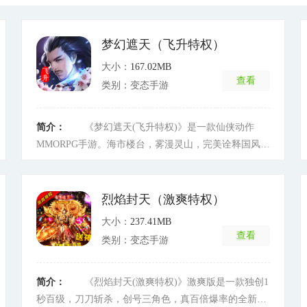
梦幻遮天（飞升特权）
大小：
167.02MB
查看
类别：变态手游
简介：
《梦幻遮天(飞升特权)》是一款仙侠动作
MMORPG手游。海市楼台，雾漫灵山，完美诠释国风神
韵。或以一己之力突破层层关卡，或呼朋引伴协力攻克
魔冢冥关。更有天阶骑宠，上古魔刃，神秘仙童陪你一
起闯荡热血的江湖。修复传承古宝，传承强力仙法，体
烈焰封天（激爽特权）
验更加热血的战斗。战场竞技，激情无限，争抢
大小：
237.41MB
BOSS，嗜血夺魁。各种玩法，层出不穷，重新体验那
查看
类别：变态手游
爱不释手的经典。
[详细]
简介：
《烈焰封天(激爽特权)》激爽版是一款独创1
秒百级，刀刀斩杀，创号三角色，真百倍爆率的全新传