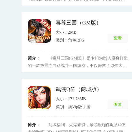
情和丰富多彩的副本任务贯彻整个游戏中.取经之路、龙
宫寻宝、真假国王、大圣闹海、水涧降龙等各具特色的
副本总能带给你身临其中的感觉,赶紧呼朋唤友一起来闯
毒尊三国（GM版）
荡江湖吧!
[详细]
大小：
2MB
查看
类别：角色RPG
简介：
《毒尊三国(GM版)》是专门为懒人度身打造
的一款放置类自动战斗三国游戏，不仅保留了原作大气
磅礴的3D写实风格画面，同时引入万人同图竞技新模
式，力求打造出别具一格的游戏体验。在游戏中，各位
主公大人可攻城掠地、招募名将，体验割据一方的乐
武侠Q传（商城版）
趣，也可缔结联盟、拓展版图，完成一统中原的伟业。
大小：
171.78MB
再现三国烧脑火拼盛况。《毒尊三国》万人同屏混战即
查看
类别：满Vip版手游
刻起航，在群雄挂机中，你什么都不用做就能秒杀全
场，成为旷世英雄，称霸魔幻世界!
[详细]
简介：
商城福利，火爆来袭，最萌最Q的新派武侠