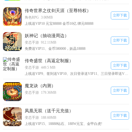
传奇世界之仗剑天涯（至尊特权）
立即下载
角色RPG
3.00MB
上线送VIP10 元宝88888 金币10亿 绑元88888
妖神记（抽动漫周边）
立即下载
变态手游
912.11MB
免费送VIP11、金币580000，妖晶18888
传奇盛世（高返定制服）
立即下载
变态手游
449.5 MB
上线送VIP9、签到送VIP10、次日登录送VIP11、三日登录即送VIP12
魔龙诀（内测）
立即下载
变态手游
179.36MB
凤凰无双（送千元充值）
立即下载
变态手游
188.60MB
上线送VIP15、18888钻石、188W元宝、金甲白虎!