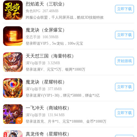
烈焰遮天（三职业）
立即下载
角色RPG
207.48MB
跨服公会联盟，千人同屏开战，酷炫3D技能特效
魔龙诀（全屏爆宝）
立即下载
变态手游
100.59MB
登录即送VIP5，5w龙钻，100w元宝
天天怼三国（海量特权）
开始游戏
满Vip版手游
3.32MB
登录送满V、元宝*5万、银两*1000万
魔龙诀（星耀特权）
立即下载
满Vip版手游
377.8MB
登录送满V(VIP1~30)，绑元*58888，绑金*1亿
一飞冲天（商城特权）
立即下载
满Vip版手游
131.94 MB
登录送首充、月卡*1、元宝*188888、金币*1000万
真龙传奇（星耀特权）