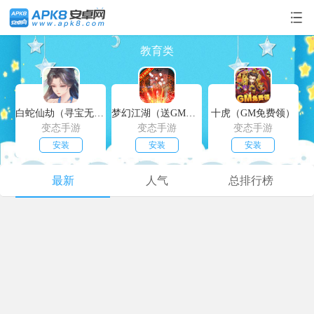
教育类
白蛇仙劫（寻宝无限真充）
梦幻江湖（送GM特权）
十虎（GM免费领）
变态手游
变态手游
变态手游
安装
安装
安装
最新
人气
总排行榜