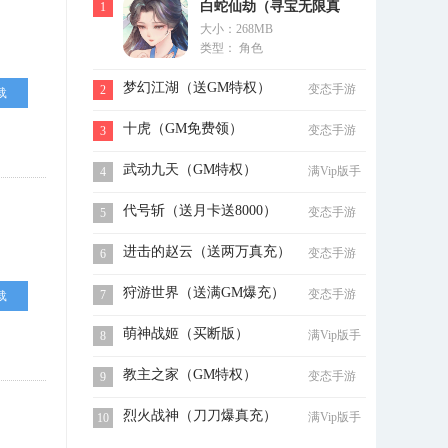
白蛇仙劫（寻宝无限真
1
大小：268MB
充）
类型： 角色
梦幻江湖（送GM特权）
变态手游
2
载
十虎（GM免费领）
变态手游
3
武动九天（GM特权）
满Vip版手
4
游
代号斩（送月卡送8000）
变态手游
5
进击的赵云（送两万真充）
变态手游
6
狩游世界（送满GM爆充）
变态手游
7
载
萌神战姬（买断版）
满Vip版手
8
游
教主之家（GM特权）
变态手游
9
烈火战神（刀刀爆真充）
满Vip版手
10
游