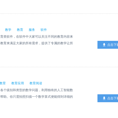
教学
教育
服务
软件
教育类软件，在软件中大家可以关注不同的教育内容来
的教育来满足大家的所有需求，提供了专属的教学让所
点击下
教育
教育应用
教育阅读
个级别和类型的数学问题，利用独有的人工智能数
题帮助。你只需拍照扫描一个数学算式便能得到详细的
点击下
过手写输入方便地输入你的数学算式求解。你还可以利
供你练习巩固。 功能亮点： ● 拍照搜题支持打
e Pencil，像在纸上做题一样输入算式 ● 利用科