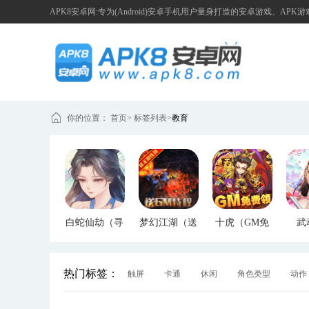
APK8安卓网:专为(Android)安卓手机用户量身打造的安卓游戏、APK
你的位置：
首页
>
标签列表
>
教育
白蛇仙劫（寻
梦幻江湖（送
十虎（GM免
武
宝无限真充）
GM特权）
费领）
（G
热门标签：
触屏
卡通
休闲
角色类型
动作