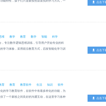
富功能特性，孩子们只需要按照设置找到学习方式，一
点击下
进度，查看您的课程表。
思维
教学
教育
数学
智能
科学
平台，专注数学逻辑思维训练，引导用户开始专业的科
新的学习体验，采用前沿教育方式，启发智能化学习训
点击下
过程中表达和激发用户的兴趣，持续创新。
教育
教育
教育软件
生活
知识
软件
业化的学习教育软件，在软件中有着多样化的功能，为
提供了一个家校之间良好的沟通互动，在这里学习各种
点击下
体验！