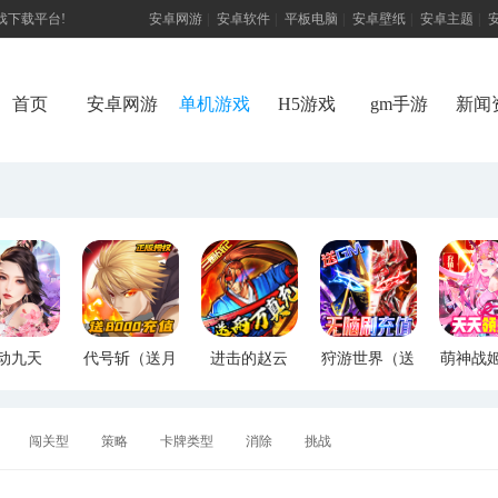
游戏下载平台!
安卓网游
|
安卓软件
|
平板电脑
|
安卓壁纸
|
安卓主题
|
首页
安卓网游
单机游戏
H5游戏
gm手游
新闻
动九天
代号斩（送月
进击的赵云
狩游世界（送
萌神战
M特权）
卡送8000）
（送两万真
满GM爆充）
断版
充）
闯关型
策略
卡牌类型
消除
挑战