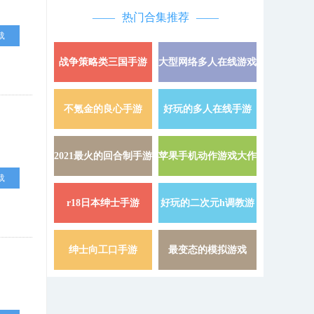
热门合集推荐
载
战争策略类三国手游
大型网络多人在线游戏
详情 »
不氪金的良心手游
好玩的多人在线手游
详情 »
2021最火的回合制手游
苹果手机动作游戏大作
详情 »
载
r18日本绅士手游
好玩的二次元h调教游
详情 »
戏
绅士向工口手游
最变态的模拟游戏
详情 »