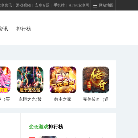
安卓资讯
|
游戏视频
|
安卓专题
|
手机站
|
APK8安卓网
网站地图
资讯
排行榜
姬（买
永恒之光(暂
教主之家
完美传奇（送
）
未上线)
（GM特权）
两万充值）
变态游戏
排行榜