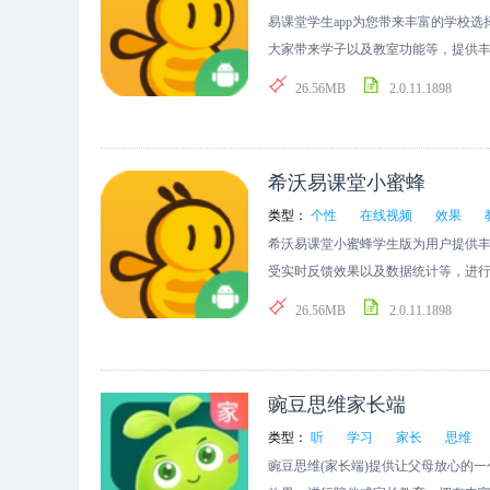
易课堂学生app为您带来丰富的学校
大家带来学子以及教室功能等，提供
作方法就呈现跃然纸上的互动方式。
26.56MB
2.0.11.1898
希沃易课堂小蜜蜂
类型：
个性
在线视频
效果
希沃易课堂小蜜蜂学生版为用户提供
受实时反馈效果以及数据统计等，进
的教学场景以及灵活活动教育方案。
26.56MB
2.0.11.1898
豌豆思维家长端
类型：
听
学习
家长
思维
豌豆思维(家长端)提供让父母放心的