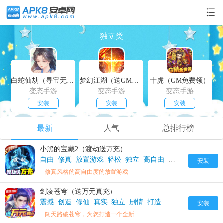
独立类
白蛇仙劫（寻宝无限真充）
梦幻江湖（送GM特权）
十虎（GM免费领）
变态手游
变态手游
变态手游
安装
安装
安装
最新
人气
总排行榜
小黑的宝藏2（渡劫送万充）
自由
修真
放置游戏
轻松
独立
高自由
凡人修仙
挂机
安装
修真风格的高自由度的放置游戏
剑凌苍穹（送万元真充）
震撼
创造
修仙
真实
独立
剧情
打造
动作手游
兄弟
剑
安装
闯天路破苍穹，为您打造一个全新梦幻