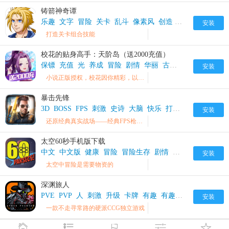
铸箭神奇谭
乐趣
文字
冒险
关卡
乱斗
像素风
创造
独立
挑战
刺激
安装
打造关卡组合技能
校花的贴身高手：天阶岛（送2000充值）
保镖
充值
光
养成
冒险
剧情
华丽
古墓
在线
声音
家
安装
小说正版授权，校花因你精彩，以柔克刚，策略收割甜蜜
暴击先锋
3D
BOSS
FPS
刺激
史诗
大脑
快乐
打击
打击感
新颖
安装
还原经典真实战场——经典FPS枪战玩法
太空60秒手机版下载
中文
中文版
健康
冒险
冒险生存
剧情
家园
手机
手游
安装
太空中冒险是需要物资的
深渊旅人
PVE
PVP
人
刺激
升级
卡牌
有趣
有趣的
模式
游戏
安装
一款不走寻常路的硬派CCG独立游戏