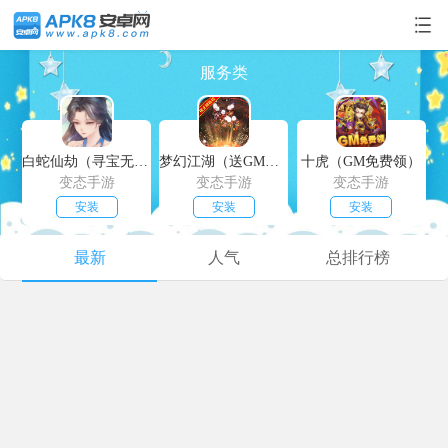
服务类
白蛇仙劫（寻宝无限真充）
梦幻江湖（送GM特权）
十虎（GM免费领）
变态手游
变态手游
变态手游
安装
安装
安装
最新
人气
总排行榜