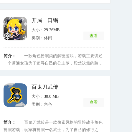
之时，你将扮演预言中的英雄——狮子王，与伙伴会
和，握紧手中的狮子王之斧，迈过艰难险阻，踏上拯救
世界的坎坷之旅，最终打到吞噬世界之蛇，还世界以光
开局一口锅
明!游戏的内容十分丰富，剧情十分精彩，这是一款不可
大小：
29.26MB
多得的冒险类角色扮演游戏。勇士们，握紧手中的斧
查看
类别：休闲
头，一起踏上拯救世界之旅吧!喜欢的话就赶紧下载来玩
吧!
[详细]
简介：
一款角色扮演类的解密游戏，游戏主要讲述
一个普通女孩为了追寻自己的公主梦，毅然决然的踏上
了迷宫冒险之旅。游戏中玩家需要通过使用不同的技能
来操控主角解锁迷宫，玩家还需要通过解锁升级主角的
装备来击败隐藏在迷宫里的怪物。最终帮助主角通过重
百鬼刀武传
重关卡，实现主角的公主梦。
[详细]
大小：
30.0 MB
查看
类别：角色
简介：
百鬼刀武传是一款像素风格的冒险战斗角色
扮演游戏，玩家将扮演一名武士，为了自己的修行之