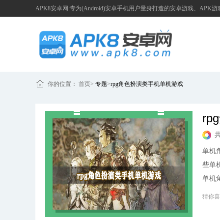
APK8安卓网:专为(Android)安卓手机用户量身打造的安卓游戏、APK
你的位置：
首页
>
专题
>
rpg角色扮演类手机单机游戏
r
单机
些单
单机
网！
猜你喜