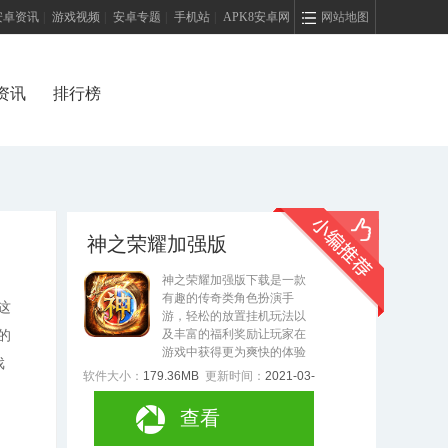
安卓资讯
|
游戏视频
|
安卓专题
|
手机站
|
APK8安卓网
网站地图
资讯
排行榜
神之荣耀加强版
神之荣耀加强版下载是一款
有趣的传奇类角色扮演手
这
游，轻松的放置挂机玩法以
及丰富的福利奖励让玩家在
的
游戏中获得更为爽快的体验
戏
软件大小：
179.36MB
更新时间：
2021-03-
25
查看