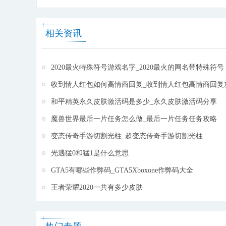
过各种让你绞尽脑汁的谜题难关。 在这一连串的中古世
行，并于2005年8月在韩国正式发布。中国则由腾讯游
纪疯狂中，你将会面对各种千奇百怪的挑战，从蝙蝠和
戏代理发行。
[详细]
相关资讯
鬼怪到熔岩坑和各种障碍，你的魔法师必须找出一条生
路才能成功拯救王国! 从城堡到闹鬼的森林，你必须要
善用你的智慧(还有你的魔杖)才能活著通过这一路上的
2020最火特殊符号游戏名字_2020最火的网名带特殊符号
挑战。喜欢的话就赶紧下载来玩吧!
[详细]
收到情人红包如何高情商回复_收到情人红包高情商回复
和平精英永久皮肤激活码是多少_永久皮肤激活码分享
魔兽世界最后一片任务怎么做_最后一片任务任务攻略
变态传奇手游切割光柱_超变态传奇手游切割光柱
光遇猛0和猛1是什么意思
GTA5有哪些作弊码_GTA5Xboxone作弊码大全
王者荣耀2020一共有多少皮肤