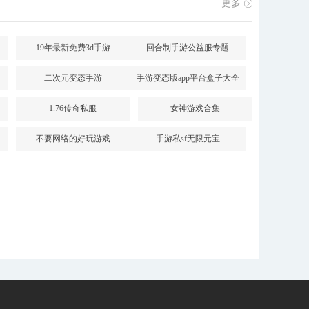
更多
19年最新免费3d手游
回合制手游公益服专题
二次元变态手游
手游变态版app平台盒子大全
1.76传奇私服
女神游戏合集
不要网络的好玩游戏
手游私sf无限元宝