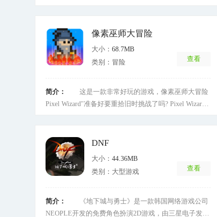
在游戏中拥有众多的冒险关卡等待你去冒险探索，多种
任务需要你去完成，赶快下载加入体验吧。
[详细]
像素巫师大冒险
大小：
68.7MB
查看
类别：冒险
简介：
这是一款非常好玩的游戏，像素巫师大冒险
Pixel Wizard"准备好要重拾旧时挑战了吗? Pixel Wizard
Adventure 是一款全新经典复古风平台的游戏，将带你
前往史诗级的魔法冒险! 快快带的巫师帽和魔杖，立马
传输到魔法王国来体验这款街机经典游戏的现代版。
DNF
Pixel Wizard Adventure 绝对是所有旧式 2D 平台和冒险
大小：
44.36MB
游戏爱好者必玩的游戏。 如果你喜欢经典的 2D 角色扮
查看
类别：大型游戏
演游戏，那你肯定会爱上这款游戏! 在这款魔幻掌上游
戏中，你将会被传输到一个充满奥秘的像素化王国。 你
将会扮演一个魔法师，面对著重重难关，充满挑战的任
简介：
《地下城与勇士》是一款韩国网络游戏公司
务，诸如：击败阻碍去路的怪物、食尸鬼和妖精，以通
NEOPLE开发的免费角色扮演2D游戏，由三星电子发