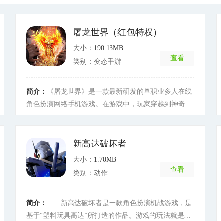
屠龙世界（红包特权）
大小：
190.13MB
查看
类别：变态手游
简介：
《屠龙世界》是一款最新研发的单职业多人在线
角色扮演网络手机游戏。在游戏中，玩家穿越到神奇浩
瀚的玛法大陆中，联手抵御邪恶兽人的侵袭，守卫人类
家园。一路中，穿过幽暗的矿洞，探索神秘的沃玛寺
庙……渐渐接触到到古老的三龙卫和那段被风沙掩埋的
新高达破坏者
英雄故事。成长过程中，神兵涌现，强大的怪物和机遇
大小：
1.70MB
并存，兄弟沙城齐聚，热血点燃征程……
[详细]
查看
类别：动作
简介：
新高达破坏者是一款角色扮演机战游戏，是
基于“塑料玩具高达”所打造的作品。游戏的玩法就是通