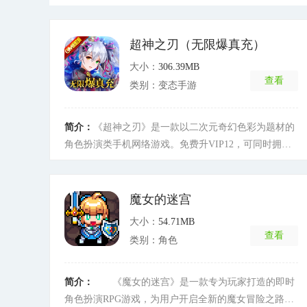
超神之刃（无限爆真充）
大小：
306.39MB
查看
类别：变态手游
简介：
《超神之刃》是一款以二次元奇幻色彩为题材的
角色扮演类手机网络游戏。免费升VIP12，可同时拥有
五个角色共同对战，有着超丰富的BOSS副本，跨服PK
竞争，自由转职，与萌萌宠物并肩作战，展开一场刺激
有趣的冒险旅程！
[详细]
魔女的迷宫
大小：
54.71MB
查看
类别：角色
简介：
《魔女的迷宫》是一款专为玩家打造的即时
角色扮演RPG游戏，为用户开启全新的魔女冒险之路，