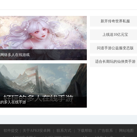
新开传奇世界私服
上线送10亿元宝
问道手游公益服变态版
型网络多人在线游戏
适合长期玩的仙侠类手游
玩的多人在线手游
软件提交
|
关于APK8安卓网
|
联系方式
|
下载帮助
|
广告联系
|
网站地图