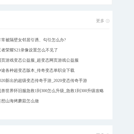
路，也是为了对抗各种妖怪，从而踏上了全新的征程，
感兴趣的快来下载吧!
[详细]
更多
常常被隔壁女邻居引诱、勾引怎么办?
王者荣耀S21录像设置怎么不见了
网页游戏变态公益服_超变态网页游戏公益服
神途各种超变态版本_传奇变态单职业下载
2020新出的超级变态传奇手游_2020变态传奇手游
魔兽世界怀旧服急救1到300怎么升级_急救1到300升级攻略
妄想山海烤蘑菇怎么做
件