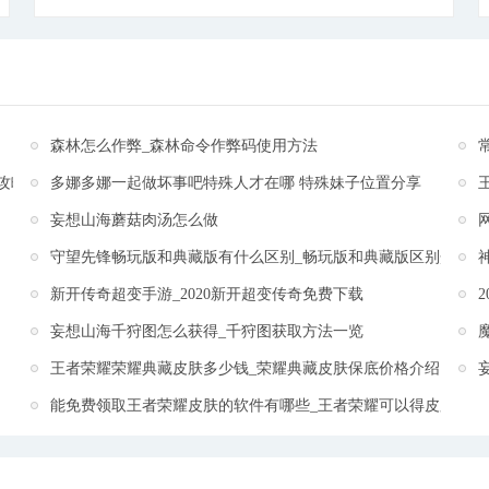
大的BOSS等玩家们来挑战，玩家将操控暗影火柴人进
行战斗，流畅的技能释放，细腻的操作感，可以每时每
刻的享受这个影子战斗游戏给你饱满的动作游戏体验。
[详细]
森林怎么作弊_森林命令作弊码使用方法
攻略
多娜多娜一起做坏事吧特殊人才在哪 特殊妹子位置分享
妄想山海蘑菇肉汤怎么做
守望先锋畅玩版和典藏版有什么区别_畅玩版和典藏版区别介绍
新开传奇超变手游_2020新开超变传奇免费下载
妄想山海千狩图怎么获得_千狩图获取方法一览
王者荣耀荣耀典藏皮肤多少钱_荣耀典藏皮肤保底价格介绍
能免费领取王者荣耀皮肤的软件有哪些_王者荣耀可以得皮肤的软