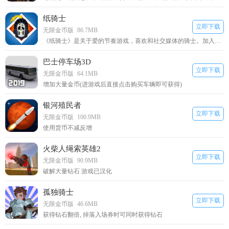
纸骑士
立即下载
无限金币版
86.7MB
《纸骑士》是关于爱的节奏游戏，喜欢和社交媒体的骑士。加入的力
巴士停车场3D
立即下载
无限金币版
64.1MB
增加大量金币(进游戏后直接点击购买车辆即可获得)
银河殖民者
立即下载
无限金币版
100.9MB
使用货币不减反增
火柴人绳索英雄2
立即下载
无限金币版
90.9MB
破解大量钻石 游戏已汉化
孤独骑士
立即下载
无限金币版
46.6MB
获得钻石翻倍, 掉落入场券时可同时获得钻石