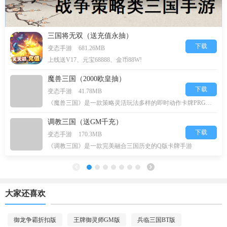
三国将无双（送充值永抽）
下载
变态手游
681.26MB
上线送V17、元宝68888、金币88W!
魔兽三国（2000欧皇抽）
下载
变态手游
41.78MB
《魔兽三国》是一款策略灵活玩法多样的即时动作卡牌PRG游戏，
调教三国（送GM千充）
下载
变态手游
170.3MB
《调教三国》是一款完美融合三国历史的Q版卡牌手游
大家还喜欢
御龙争霸折扣版
王牌御灵师GM版
兵临三国BT版