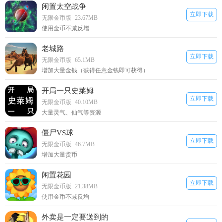
闲置太空战争
立即下载
无限金币版
23.67MB
使用金币不减反增
老城路
立即下载
无限金币版
65.1MB
增加大量金钱（获得任意金钱即可获得）
开局一只史莱姆
立即下载
无限金币版
40.10MB
大量灵气、仙气等资源
僵尸VS球
立即下载
无限金币版
46.7MB
增加大量货币
闲置花园
立即下载
无限金币版
21.38MB
使用金币不减反增
外卖是一定要送到的