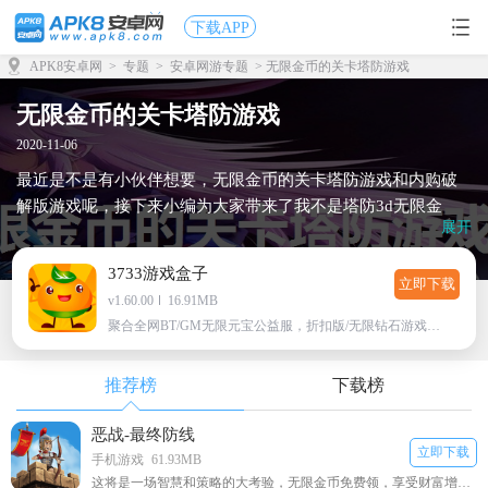
下载APP
APK8安卓网
>
专题
>
安卓网游专题
> 无限金币的关卡塔防游戏
无限金币的关卡塔防游戏
2020-11-06
最近是不是有小伙伴想要，无限金币的关卡塔防游戏和内购破
解版游戏呢，接下来小编为大家带来了我不是塔防3d无限金
展开
币，破解游戏盒子，无限内购破解游戏大全，感兴趣的小伙伴
们，这里有海量游戏，等你畅玩!
3733游戏盒子
立即下载
v1.60.00
16.91MB
聚合全网BT/GM无限元宝公益服，折扣版/无限钻石游戏下载
推荐榜
下载榜
恶战-最终防线
立即下载
手机游戏
61.93MB
这将是一场智慧和策略的大考验，无限金币免费领，享受财富增长的快感。