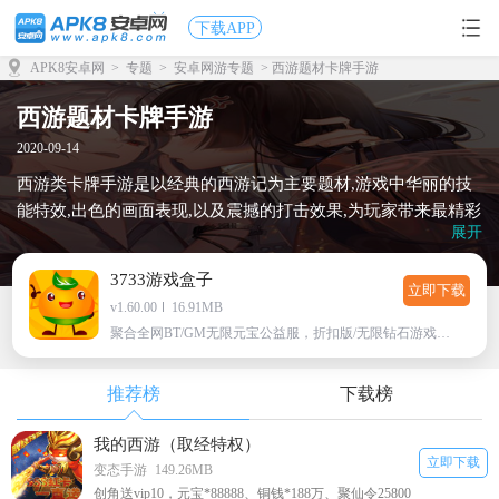
下载APP
APK8安卓网
>
专题
>
安卓网游专题
> 西游题材卡牌手游
西游题材卡牌手游
2020-09-14
西游类卡牌手游是以经典的西游记为主要题材,游戏中华丽的技
能特效,出色的画面表现,以及震撼的打击效果,为玩家带来最精彩
展开
的游戏体验,快下载小8游戏盒子一起来玩哦~
3733游戏盒子
立即下载
v1.60.00
16.91MB
聚合全网BT/GM无限元宝公益服，折扣版/无限钻石游戏下载
推荐榜
下载榜
我的西游（取经特权）
立即下载
变态手游
149.26MB
创角送vip10，元宝*88888、铜钱*188万、聚仙令25800