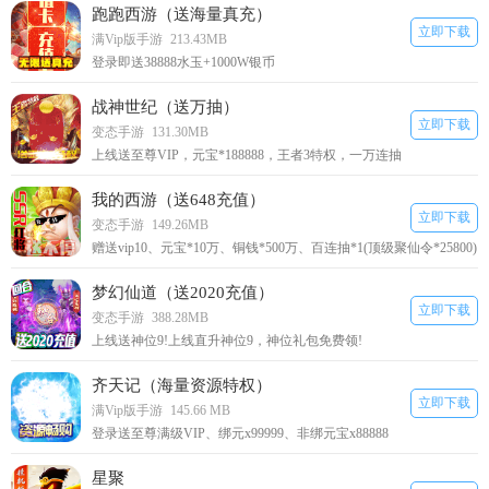
跑跑西游（送海量真充）
立即下载
满Vip版手游
213.43MB
登录即送38888水玉+1000W银币
战神世纪（送万抽）
立即下载
变态手游
131.30MB
上线送至尊VIP，元宝*188888，王者3特权，一万连抽
我的西游（送648充值）
立即下载
变态手游
149.26MB
赠送vip10、元宝*10万、铜钱*500万、百连抽*1(顶级聚仙令*25800)
梦幻仙道（送2020充值）
立即下载
变态手游
388.28MB
上线送神位9!上线直升神位9，神位礼包免费领!
齐天记（海量资源特权）
立即下载
满Vip版手游
145.66 MB
登录送至尊满级VIP、绑元x99999、非绑元宝x88888
星聚