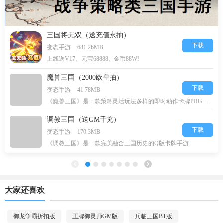
三国将无双（送充值永抽）
下载
变态手游
681.26MB
上线送V17、元宝68888、金币88W!
魔兽三国（2000欧皇抽）
下载
变态手游
41.78MB
《魔兽三国》是一款策略灵活玩法多样的即时动作卡牌PRG游戏，
调教三国（送GM千充）
下载
变态手游
170.3MB
《调教三国》是一款完美融合三国历史的Q版卡牌手游
大家还喜欢
御龙争霸折扣版
王牌御灵师GM版
兵临三国BT版