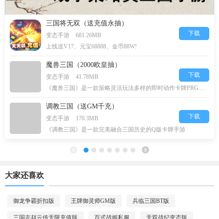
三国将无双（送充值永抽）
下载
变态手游
681.26MB
上线送V17、元宝68888、金币88W!
魔兽三国（2000欧皇抽）
下载
变态手游
41.78MB
《魔兽三国》是一款策略灵活玩法多样的即时动作卡牌PRG游戏，
调教三国（送GM千充）
下载
变态手游
170.3MB
《调教三国》是一款完美融合三国历史的Q版卡牌手游
大家还喜欢
御龙争霸折扣版
王牌御灵师GM版
兵临三国BT版
三国志赵云传无限充值版
百式战姬私服
无双战纪变态版