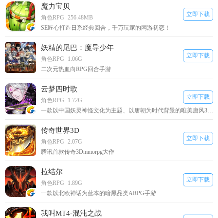
魔力宝贝
立即下载
角色RPG
256.48MB
SE匠心打造日系经典回合，千万玩家的网游初恋！
妖精的尾巴：魔导少年
立即下载
角色RPG
1.06G
二次元热血向RPG回合手游
云梦四时歌
立即下载
角色RPG
1.72G
一款以中国妖灵神怪文化为主题、以唐朝为时代背景的唯美唐风3D RPG手游
传奇世界3D
立即下载
角色RPG
2.07G
腾讯首款传奇3Dmmorpg大作
拉结尔
立即下载
角色RPG
1.89G
一款以北欧神话为蓝本的暗黑品类ARPG手游
我叫MT4-混沌之战