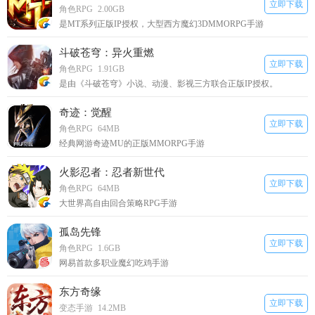
立即下载
角色RPG
2.00GB
是MT系列正版IP授权，大型西方魔幻3DMMORPG手游
斗破苍穹：异火重燃
立即下载
角色RPG
1.91GB
是由《斗破苍穹》小说、动漫、影视三方联合正版IP授权。
奇迹：觉醒
立即下载
角色RPG
64MB
经典网游奇迹MU的正版MMORPG手游
火影忍者：忍者新世代
立即下载
角色RPG
64MB
大世界高自由回合策略RPG手游
孤岛先锋
立即下载
角色RPG
1.6GB
网易首款多职业魔幻吃鸡手游
东方奇缘
立即下载
变态手游
14.2MB