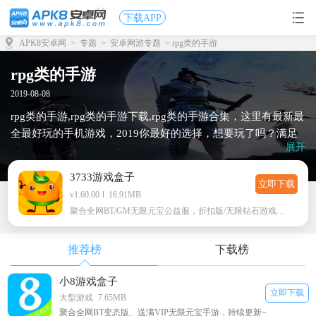
下载APP
APK8安卓网
>
专题
>
安卓网游专题
> rpg类的手游
rpg类的手游
2019-08-08
rpg类的手游,rpg类的手游下载,rpg类的手游合集，这里有最新最
全最好玩的手机游戏，2019你最好的选择，想要玩了吗？满足
展开
你的欲望，快点拿起手机下载吧！
3733游戏盒子
立即下载
v1.60.00
16.91MB
聚合全网BT/GM无限元宝公益服，折扣版/无限钻石游戏下载
推荐榜
下载榜
小8游戏盒子
立即下载
大型游戏
7.65MB
聚合全网BT变态版、送满VIP无限元宝手游，持续更新~