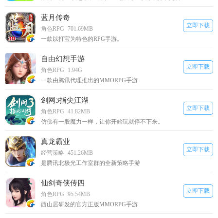
蓝月传奇
立即下载
角色RPG
701.69MB
一款以打宝为特色的RPG手游。
自由幻想手游
立即下载
角色RPG
1.94G
一款由腾讯代理推出的MMORPG手游
剑网3指尖江湖
立即下载
角色RPG
41.82MB
仿佛有一股魔力一样，让你开始玩就停不下来。
真龙霸业
立即下载
经营策略
451.26MB
是腾讯北极光工作室群的全新策略手游
仙剑奇侠传四
立即下载
角色RPG
95.54MB
西山居研发的官方正版MMORPG手游