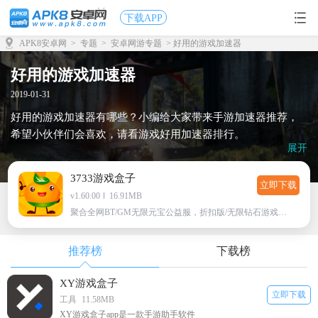
下载APP
APK8安卓网
>
专题
>
安卓网游专题
> 好用的游戏加速器
好用的游戏加速器
2019-01-31
好用的游戏加速器有哪些？小编给大家带来手游加速器推荐，
希望小伙伴们会喜欢，请看游戏好用加速器排行。
展开
3733游戏盒子
立即下载
v1.60.00
16.91MB
聚合全网BT/GM无限元宝公益服，折扣版/无限钻石游戏下载
推荐榜
下载榜
XY游戏盒子
立即下载
工具
11.58MB
XY游戏盒子app是一款手游助手软件