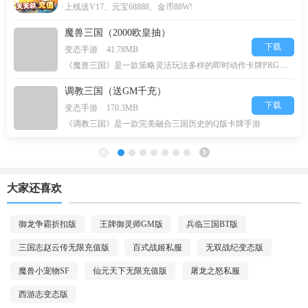
上线送V17、元宝68888、金币88W!
魔兽三国（2000欧皇抽）
下载
变态手游
41.78MB
《魔兽三国》是一款策略灵活玩法多样的即时动作卡牌PRG游戏，
调教三国（送GM千充）
下载
变态手游
170.3MB
《调教三国》是一款完美融合三国历史的Q版卡牌手游
大家还喜欢
御龙争霸折扣版
王牌御灵师GM版
兵临三国BT版
三国志赵云传无限充值版
百式战姬私服
无双战纪变态版
魔兽小宠物SF
仙元天下无限充值版
屠龙之怒私服
西游志变态版