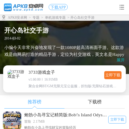
下载APP
APK8安卓网
>
专题
>
单机游戏专题
> 开心岛社交手游
开心岛社交手游
2014-03-02
小编今天非常兴奋地发现了一款1080P超高清画面手游。这款游
戏是由网易打造的精品手游，定位为社交游戏，英文名是Happy
展开
Island，中文名由之前的海岛总动员更名为现在的与英文同意的
开心岛。开心岛社交游戏的特色是清新脱俗的美术风格，简单
3733游戏盒子
轻松的操作方式和丰富趣味的细节处理。游戏的主要玩法是以
立即下载
v1.60.00
16.91MB
海岛庄园为主题，经营装扮私家小岛，iOS用户和安卓用户可以
聚合全网BT/GM无限元宝公益服，折扣版/无限钻石游戏下载
一起玩，形成真正的社交手游。看着精美绝伦的画面，我想
说，这款游戏是小编我的菜，好期待这款游戏赶快上线吧。在
推荐榜
下载榜
未上线之前，小编推荐几款以小岛为背景的安卓手机游戏给大
家。
鲍勃小岛寻宝记精简版:Bob\'s Island Odyssey Lite
立即下载
冒险
2.17MB
鲍勃在小岛上寻找财宝的冒险经历