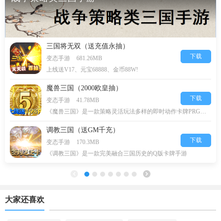
三国将无双（送充值永抽）
下载
变态手游
681.26MB
上线送V17、元宝68888、金币88W!
魔兽三国（2000欧皇抽）
下载
变态手游
41.78MB
《魔兽三国》是一款策略灵活玩法多样的即时动作卡牌PRG游戏，
调教三国（送GM千充）
下载
变态手游
170.3MB
《调教三国》是一款完美融合三国历史的Q版卡牌手游
大家还喜欢