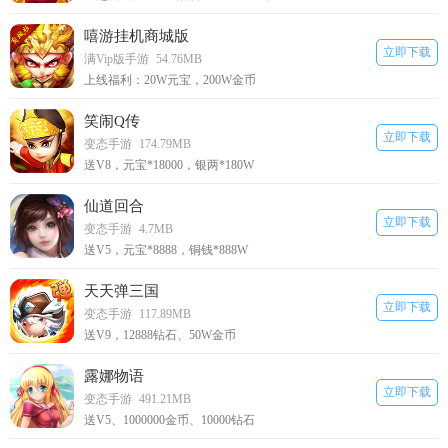
嘻游挂机商城版
立即下载
满Vip版手游
54.76MB
上线福利：20W元宝，200W金币
笑闹Q传
立即下载
变态手游
174.79MB
送V8，元宝*18000，银两*180W
仙道回合
立即下载
变态手游
4.7MB
送V5，元宝*8888，铜钱*888W
天天弹三国
立即下载
变态手游
117.89MB
送V9，12888钻石、50W金币
露娜物语
立即下载
变态手游
491.21MB
送V5、1000000金币、10000钻石