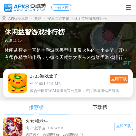
下载APP
APK8安卓网
>
专题
>
安卓网游专题
> 休闲益智游戏排行榜
休闲益智游戏排行榜
2018-11-15
休闲益智类一直是手游游戏类型中非常火热的一个类型，其中
有很多精致的作品，小编今天就给大家带来益智类游戏排行，
展开
最火的益智游戏。
3733游戏盒子
立即下载
v1.60.00
16.91MB
聚合全网BT/GM无限元宝公益服，折扣版/无限钻石游戏下载
推荐榜
下载榜
火女和老牛
立即下载
满Vip版手游
116.54MB
送超级V，99999钻石、2999999金币