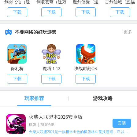
剑羽飞仙（送
剑凌苍穹（送万
魔剑侠缘（送
古剑仙域（五福
10000真充）
元真充）
2021充值）
送真充）
下载
下载
下载
下载
不要网络的好玩游戏
更多
保利桥
魔塔 1.12
决战时刻OS
下载
下载
下载
玩家推荐
游戏攻略
火柴人联盟本2026安卓版
安装
棋牌
78.09MB
火柴人联盟2021是一款相当出色的横版格斗竞技游戏，它以火柴人形象高度还原了知名端游《英雄联盟》里的众多英雄。玩家能够自由挑选两名火柴人英雄开启自己的战斗秀，这里有着炫酷的技能特效和一流的打击感，感兴趣的话就快来体验火柴人联盟2021吧！