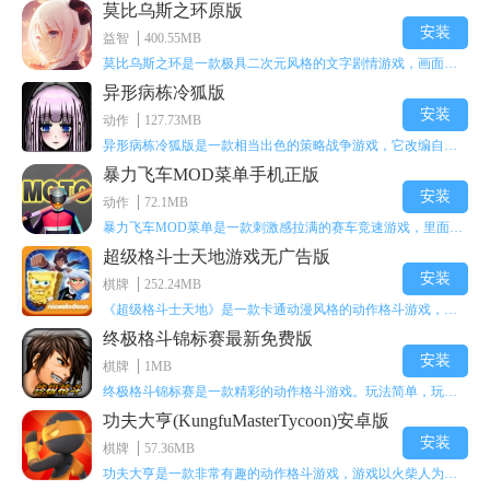
莫比乌斯之环原版
安装
益智
400.55MB
莫比乌斯之环是一款极具二次元风格的文字剧情游戏，画面达到动画级别的视觉效果，玩家将帮助游戏中的二次元少女达成心愿，感兴趣的玩家不妨来体验一下这款游戏！
异形病栋冷狐版
安装
动作
127.73MB
异形病栋冷狐版是一款相当出色的策略战争游戏，它改编自同名电影。玩家会进入一座遍布未知与恐惧的废弃病楼，探寻里面的秘密，揭开潜藏在黑暗里的真相。在游戏过程中，玩家要收集线索和道具，破解各种谜团，还要躲避或者对抗怪物。这款游戏支持中文字幕，能带来沉浸式的恐怖体验，很适合喜爱恐怖解谜的玩家。
暴力飞车MOD菜单手机正版
安装
动作
72.1MB
暴力飞车MOD菜单是一款刺激感拉满的赛车竞速游戏，里面有海量顶级超跑等着玩家去解锁和驾驶。游戏还加入了充满悬念的隐藏宝箱系统，打开宝箱能获得稀有道具、性能强化组件和特殊奖励，这些都能大大提高通关效率和竞技优势，玩起来紧张又爽快，沉浸感特别强。
超级格斗士天地游戏无广告版
安装
棋牌
252.24MB
《超级格斗士天地》是一款卡通动漫风格的动作格斗游戏，能瞬间点燃你的格斗激情，让你迅速热血沸腾。游戏里有海绵宝宝、超能小子、幻影丹尼等众多热门角色可供挑选，趣味性拉满，玩起来容易上瘾，绝对是打发无聊时光的绝佳选择。对这款游戏感兴趣的朋友，欢迎来天尚站体验~
终极格斗锦标赛最新免费版
安装
棋牌
1MB
终极格斗锦标赛是一款精彩的动作格斗游戏。玩法简单，玩家只需滑动手势，就能施展出华丽的史诗动作与超级连招。不断提升、升级你的战斗技能吧！欢迎前来体验！在原有基础上，操作体验进行了一定优化，玩家操作将更加简洁流畅，还能为角色添加特殊能力与招式。喜欢这类游戏的玩家可千万别错过！
功夫大亨(KungfuMasterTycoon)安卓版
安装
棋牌
57.36MB
功夫大亨是一款非常有趣的动作格斗游戏，游戏以火柴人为角色形象，不同职业的角色都拥有独特的特殊效果。玩家可以选择自己喜爱的角色挑战关卡，在关卡中通过施展连续特技来消灭怪物。游戏有着精彩的战斗方式和炫酷的特效，喜欢这类游戏的玩家快来体验功夫大亨吧！