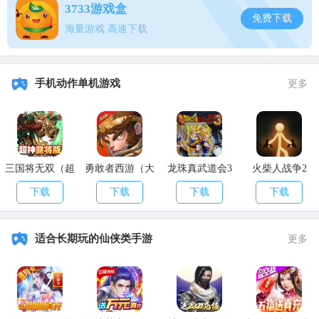
3733游戏盒
免费下载
海量游戏 高速下载
手机动作单机游戏
更多
三国将无双（超
勇敢者西游（大
龙珠真武道会3
火柴人战争2
神魔将版）
乱斗）
下载
下载
下载
下载
适合长期玩的仙侠类手游
更多