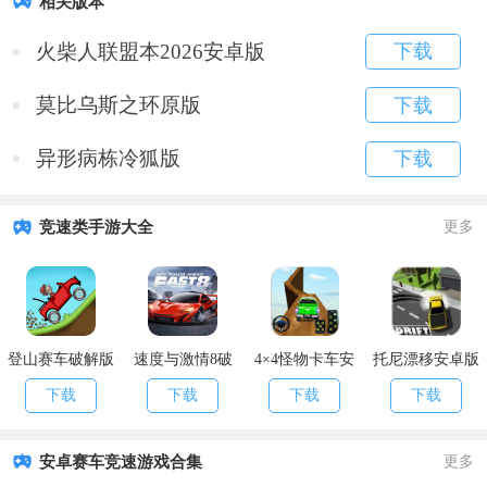
相关版本
火柴人联盟本2026安卓版
下载
莫比乌斯之环原版
下载
异形病栋冷狐版
下载
竞速类手游大全
更多
登山赛车破解版
速度与激情8破
4×4怪物卡车安
托尼漂移安卓版
解版
卓版
下载
下载
下载
下载
安卓赛车竞速游戏合集
更多