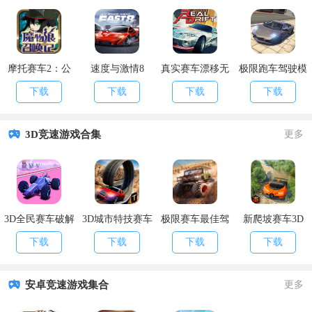
摩托赛车2：公
速度与激情8
真实赛车漂移无
极限跑车驾驶模
路燃烧无限钻石
限金币版
拟器无限钞票版
下载
下载
下载
下载
版
3D竞速游戏合集
更多
3D全民赛车破解
3D城市特技赛车
极限赛车最佳驾
新爬坡赛车3D
版
修改版
驶3D
下载
下载
下载
下载
安卓竞速游戏集合
更多