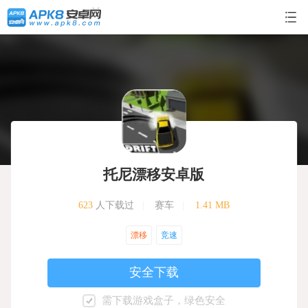
托尼漂移安卓版
623
人下载过
|
赛车
|
1.41 MB
漂移
竞速
安全下载
需下载游戏盒子，绿色安全