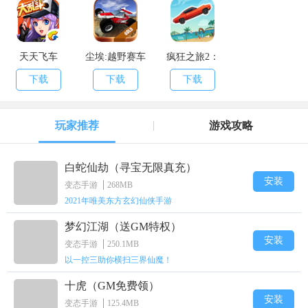
天天飞车
尘埃:越野赛车
疯狂之旅2：
完整版：Dust:
Extreme Road
下载
下载
下载
Offroad Racing
Trip 2
玩家推荐
游戏攻略
白蛇仙劫（寻宝无限真充）
安装
变态手游
268MB
2021年唯美东方玄幻仙侠手游
梦幻江湖（送GM特权）
安装
变态手游
250.1MB
以一控三助你横扫三界仙魔！
十虎（GM免费领）
安装
变态手游
125.4MB