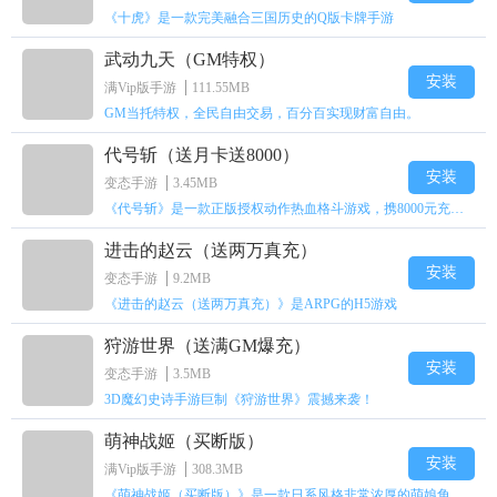
《十虎》是一款完美融合三国历史的Q版卡牌手游
武动九天（GM特权）
安装
满Vip版手游
111.55MB
GM当托特权，全民自由交易，百分百实现财富自由。
代号斩（送月卡送8000）
安装
变态手游
3.45MB
《代号斩》是一款正版授权动作热血格斗游戏，携8000元充值壕礼福利来袭！
进击的赵云（送两万真充）
安装
变态手游
9.2MB
《进击的赵云（送两万真充）》是ARPG的H5游戏
狩游世界（送满GM爆充）
安装
变态手游
3.5MB
3D魔幻史诗手游巨制《狩游世界》震撼来袭！
萌神战姬（买断版）
安装
满Vip版手游
308.3MB
《萌神战姬（买断版）》是一款日系风格非常浓厚的萌娘角色扮演策略卡牌手游