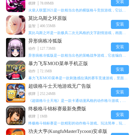
安装
棋牌
78.09MB
火柴人联盟2021是一款相当出色的横版格斗竞技游戏，它以火柴人形象高度还原了知名端游《英雄联盟》里的众多英雄。玩家能够自由挑选两名火柴人英雄开启自己的战斗秀，这里有着炫酷的技能特效和一流的打击感，感兴趣的话就快来体验火柴人联盟2021吧！
莫比乌斯之环原版
安装
益智
400.55MB
莫比乌斯之环是一款极具二次元风格的文字剧情游戏，画面达到动画级别的视觉效果，玩家将帮助游戏中的二次元少女达成心愿，感兴趣的玩家不妨来体验一下这款游戏！
异形病栋冷狐版
安装
动作
127.73MB
异形病栋冷狐版是一款相当出色的策略战争游戏，它改编自同名电影。玩家会进入一座遍布未知与恐惧的废弃病楼，探寻里面的秘密，揭开潜藏在黑暗里的真相。在游戏过程中，玩家要收集线索和道具，破解各种谜团，还要躲避或者对抗怪物。这款游戏支持中文字幕，能带来沉浸式的恐怖体验，很适合喜爱恐怖解谜的玩家。
暴力飞车MOD菜单手机正版
安装
动作
72.1MB
暴力飞车MOD菜单是一款刺激感拉满的赛车竞速游戏，里面有海量顶级超跑等着玩家去解锁和驾驶。游戏还加入了充满悬念的隐藏宝箱系统，打开宝箱能获得稀有道具、性能强化组件和特殊奖励，这些都能大大提高通关效率和竞技优势，玩起来紧张又爽快，沉浸感特别强。
超级格斗士天地游戏无广告版
安装
棋牌
252.24MB
《超级格斗士天地》是一款卡通动漫风格的动作格斗游戏，能瞬间点燃你的格斗激情，让你迅速热血沸腾。游戏里有海绵宝宝、超能小子、幻影丹尼等众多热门角色可供挑选，趣味性拉满，玩起来容易上瘾，绝对是打发无聊时光的绝佳选择。对这款游戏感兴趣的朋友，欢迎来天尚站体验~
终极格斗锦标赛最新免费版
安装
棋牌
1MB
终极格斗锦标赛是一款精彩的动作格斗游戏。玩法简单，玩家只需滑动手势，就能施展出华丽的史诗动作与超级连招。不断提升、升级你的战斗技能吧！欢迎前来体验！在原有基础上，操作体验进行了一定优化，玩家操作将更加简洁流畅，还能为角色添加特殊能力与招式。喜欢这类游戏的玩家可千万别错过！
功夫大亨(KungfuMasterTycoon)安卓版