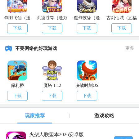
剑羽飞仙（送
剑凌苍穹（送万
魔剑侠缘（送
古剑仙域（五福
10000真充）
元真充）
2021充值）
送真充）
下载
下载
下载
下载
不要网络的好玩游戏
更多
保利桥
魔塔 1.12
决战时刻OS
下载
下载
下载
玩家推荐
游戏攻略
火柴人联盟本2026安卓版