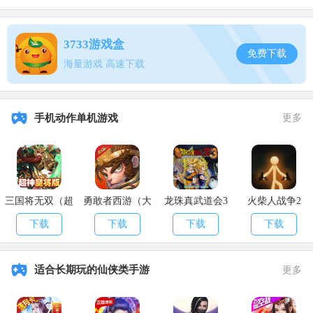
售价25钻/个。
消耗宝箱必得奖励，奖励不放回，车手们最多使用79个即可获得
3733游戏盒
全套魔发情缘套装。
免费下载
海量游戏 高速下载
以上就是小编为大家带来的QQ飞车手游魔发情缘套装获取攻略，
那么玩家们在玩游戏时如果还有遇到什么不清楚的问题，来apk8安卓
网转转说不定就有答案了。
手机动作单机游戏
更多
三国将无双（超
勇敢者西游（大
龙珠真武道会3
火柴人战争2
神魔将版）
乱斗）
下载
下载
下载
下载
适合长期玩的仙侠类手游
更多