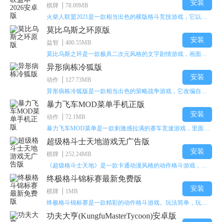
安装
棋牌
78.09MB
火柴人联盟2021是一款相当出色的横版格斗竞技游戏，它以火柴人形象高度还原了知名端游《英雄联盟》里的众多英雄。玩家能够自由挑选两名火柴人英雄开启自己的战斗秀，这里有着炫酷的技能特效和一流的打击感，感兴趣的话就快来体验火柴人联盟2021吧！
莫比乌斯之环原版
安装
益智
400.55MB
莫比乌斯之环是一款极具二次元风格的文字剧情游戏，画面达到动画级别的视觉效果，玩家将帮助游戏中的二次元少女达成心愿，感兴趣的玩家不妨来体验一下这款游戏！
异形病栋冷狐版
安装
动作
127.73MB
异形病栋冷狐版是一款相当出色的策略战争游戏，它改编自同名电影。玩家会进入一座遍布未知与恐惧的废弃病楼，探寻里面的秘密，揭开潜藏在黑暗里的真相。在游戏过程中，玩家要收集线索和道具，破解各种谜团，还要躲避或者对抗怪物。这款游戏支持中文字幕，能带来沉浸式的恐怖体验，很适合喜爱恐怖解谜的玩家。
暴力飞车MOD菜单手机正版
安装
动作
72.1MB
暴力飞车MOD菜单是一款刺激感拉满的赛车竞速游戏，里面有海量顶级超跑等着玩家去解锁和驾驶。游戏还加入了充满悬念的隐藏宝箱系统，打开宝箱能获得稀有道具、性能强化组件和特殊奖励，这些都能大大提高通关效率和竞技优势，玩起来紧张又爽快，沉浸感特别强。
超级格斗士天地游戏无广告版
安装
棋牌
252.24MB
《超级格斗士天地》是一款卡通动漫风格的动作格斗游戏，能瞬间点燃你的格斗激情，让你迅速热血沸腾。游戏里有海绵宝宝、超能小子、幻影丹尼等众多热门角色可供挑选，趣味性拉满，玩起来容易上瘾，绝对是打发无聊时光的绝佳选择。对这款游戏感兴趣的朋友，欢迎来天尚站体验~
终极格斗锦标赛最新免费版
安装
棋牌
1MB
终极格斗锦标赛是一款精彩的动作格斗游戏。玩法简单，玩家只需滑动手势，就能施展出华丽的史诗动作与超级连招。不断提升、升级你的战斗技能吧！欢迎前来体验！在原有基础上，操作体验进行了一定优化，玩家操作将更加简洁流畅，还能为角色添加特殊能力与招式。喜欢这类游戏的玩家可千万别错过！
功夫大亨(KungfuMasterTycoon)安卓版