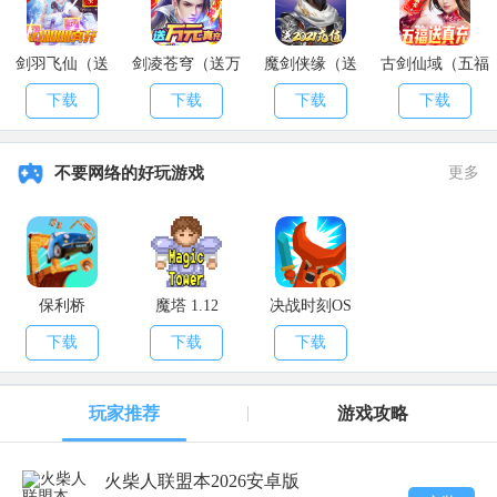
剑羽飞仙（送
剑凌苍穹（送万
魔剑侠缘（送
古剑仙域（五福
10000真充）
元真充）
2021充值）
送真充）
下载
下载
下载
下载
不要网络的好玩游戏
更多
保利桥
魔塔 1.12
决战时刻OS
下载
下载
下载
玩家推荐
游戏攻略
火柴人联盟本2026安卓版