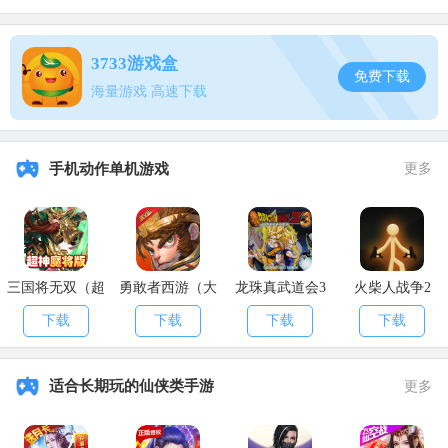
以上就是小编为大家带来的QQ飞车手游浓情万圣套装获取攻略，
那么玩家们在玩游戏时如果还有遇到什么不清楚的问题，来apk8安卓
网转转说不定就有答案了。
3733游戏盒
免费下载
海量游戏 高速下载
手机动作单机游戏
更多
三国将无双（超
勇敢者西游（大
龙珠真武道会3
火柴人战争2
神魔将版）
乱斗）
下载
下载
下载
下载
适合长期玩的仙侠类手游
更多