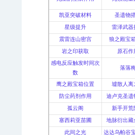
凯亚突破材料
圣遗物
星级提升
雷泽武器
震雷连山密宫
狼之殿宝
岩之印获取
原石作
感电反应触发时间次
落落
数
鹰之殿宝箱位置
墟散人离
防尘药剂作用
迪卢克圣遗
孤云阁
新手开荒
塞西莉亚苗圃
地脉衍出藏
此间之光
达达乌帕谷