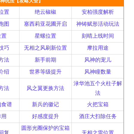
神玩法【攻略大全】
位置
绝云椒椒
安柏强度解析
跑图
塞西莉亚花圃开启
神铸赋形活动玩法
位置
星螺位置
刻晴上线时间
技巧
无相之风刷新位置
摩拉用途
方法
新手前期
风神的宠儿
介绍
世界等级提升
风神瞳数量
渌华池五个火柱子解
方法
风之翼更换方法
法
鸡食谱
新兵的徽记
火把宝箱
作用
好感度提升
酒庄大扫除任务
圆形光圈保护的宝箱
回复
无相之雷位置