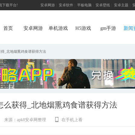
游戏下载平台!
安卓网游
|
安卓软件
|
平板电脑
|
安卓壁纸
|
安卓主题
|
首页
安卓网游
单机游戏
H5游戏
gm手游
新闻
得_北地烟熏鸡食谱获得方法
怎么获得_北地烟熏鸡食谱获得方法
来源：
apk8安卓网整理
在手机上看