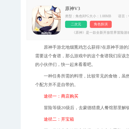
原神V3
类型：角色RPG大小：1.08MB 语言
二次元
角色扮演
《原神》是一款全新开放世界冒险游戏
里，被神选中的人将被授予「神之眼」，
色，在自由的旅行中邂逅性格各异、能力
——同时，逐步发掘「原神」的真相。
原神手游北地烟熏鸡怎么获得?在原神手游的游
需要这个食谱，那么游戏中的这个食谱我们应该怎
的小伙伴们，快一起来看看吧。
一种任务所需的料理，比较常见的食物，虽然
个配方并不是自带的。
途径一：商店购买
冒险等级20级后，去蒙德猎鹿人餐馆那里解锁
途径二：开宝箱