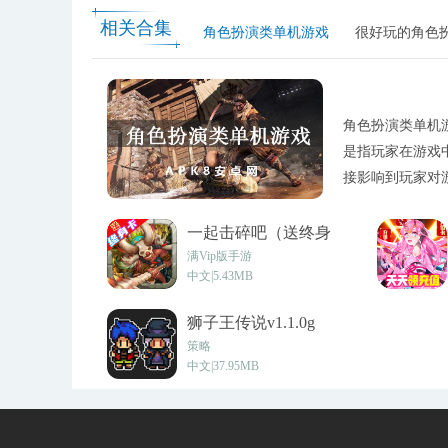
相关合集
角色扮演类单机游戏
很好玩的角色
角色扮演类单机
是指玩家在游戏
接影响到玩家对
安卓网!
一起击碎吧（送终身
卡）v1.0.0
满Vip版手游
中文|5.43MB
狮子王传说v1.1.0g
策略
中文|37.95MB