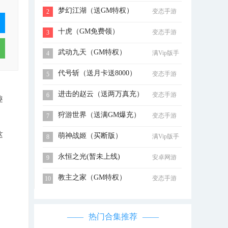
梦幻江湖（送GM特权）
变态手游
2
十虎（GM免费领）
变态手游
3
武动九天（GM特权）
满Vip版手
4
游
代号斩（送月卡送8000）
变态手游
5
进击的赵云（送两万真充）
变态手游
6
趣
狩游世界（送满GM爆充）
变态手游
7
这
萌神战姬（买断版）
满Vip版手
8
游
永恒之光(暂未上线)
安卓网游
9
教主之家（GM特权）
变态手游
10
热门合集推荐