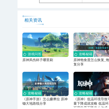
相关资讯
游戏问答
攻略秘籍
原神风伤杯子哪里刷
原神饱食度怎么恢复_
复分享
攻略秘籍
攻略秘籍
《原神手游》怎么赚摩拉 原神
《原神》低温环境导致
锄大地路线分享
量下降成就攻略 低温
可用电量下降怎么达成