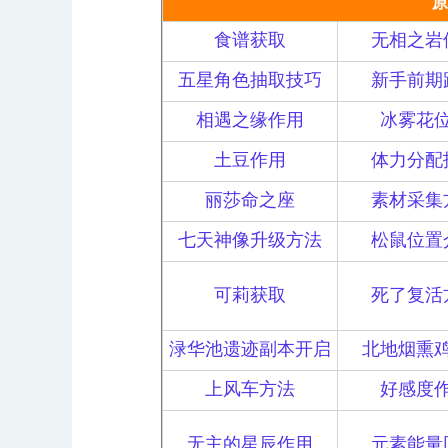
原
食谱获取
无相之岩
五星角色抽取技巧
新手前期
相遇之缘作用
冰雾花
土豆作用
体力分配
丽莎命之座
素材采集
七天神像升级方法
松鼠位置
可莉获取
死了复活
渌华池遗迹副本开启
北地烟熏
上风车方法
好感度
无主的星辰作用
元素能量