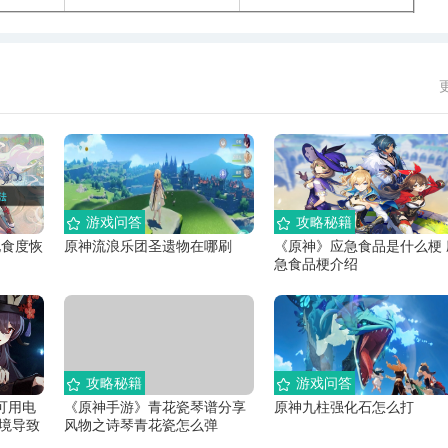
游戏问答
攻略秘籍
饱食度恢
原神流浪乐团圣遗物在哪刷
《原神》应急食品是什么梗 
急食品梗介绍
攻略秘籍
游戏问答
可用电
《原神手游》青花瓷琴谱分享
原神九柱强化石怎么打
环境导致
风物之诗琴青花瓷怎么弹