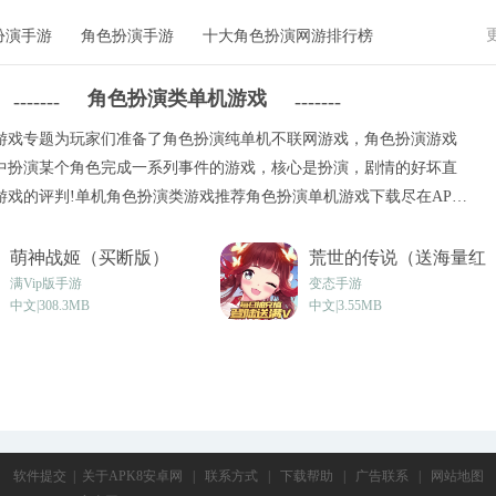
扮演手游
角色扮演手游
十大角色扮演网游排行榜
角色扮演类单机游戏
-------
-------
游戏专题为玩家们准备了角色扮演纯单机不联网游戏，角色扮演游戏
中扮演某个角色完成一系列事件的游戏，核心是扮演，剧情的好坏直
游戏的评判!单机角色扮演类游戏推荐角色扮演单机游戏下载尽在APK8
萌神战姬（买断版）
荒世的传说（送海量红
v16.3
包）v1.128
满Vip版手游
变态手游
中文|308.3MB
中文|3.55MB
软件提交
|
关于APK8安卓网
|
联系方式
|
下载帮助
|
广告联系
|
网站地图