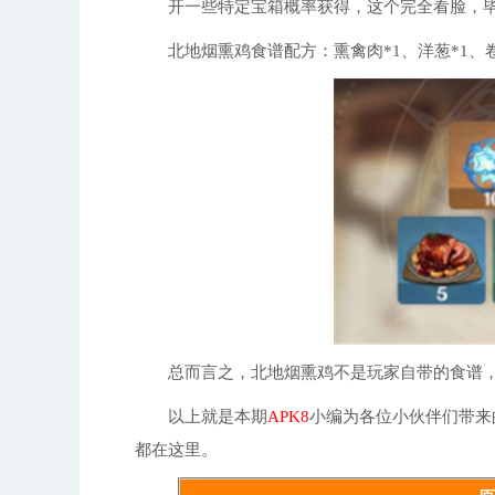
开一些特定宝箱概率获得，这个完全看脸，毕
北地烟熏鸡食谱配方：熏禽肉*1、洋葱*1、卷
总而言之，北地烟熏鸡不是玩家自带的食谱，而
以上就是本期
APK8
小编为各位小伙伴们带来
都在这里。