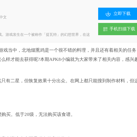
立即下载
：中文
手机扫描下载
。游戏发生在一个被称作「提瓦特」的幻想世界，在这
导引元素之力。你将扮演一位名为「旅行者」的神秘角
独特的同伴们，和他们一起击败强敌，找回失散的亲人
戏当中，北地烟熏鸡是一个很不错的料理，并且还有着相关的任务
么样才能去获得呢?本期APK8小编就为大家带来了相关内容，感兴
只有二星，但恢复效果十分出众。在网上都只能搜到制作材料，但
购买。低于20级，无法购买该食谱。