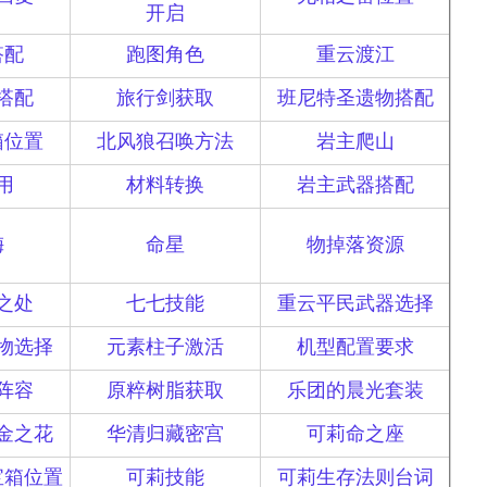
开启
搭配
跑图角色
重云渡江
搭配
旅行剑获取
班尼特圣遗物搭配
箱位置
北风狼召唤方法
岩主爬山
用
材料转换
岩主武器搭配
梅
命星
物掉落资源
之处
七七技能
重云平民武器选择
物选择
元素柱子激活
机型配置要求
阵容
原粹树脂获取
乐团的晨光套装
金之花
华清归藏密宫
可莉命之座
宝箱位置
可莉技能
可莉生存法则台词