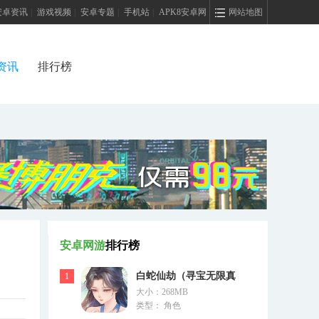
安卓资讯
|
游戏视频
|
安卓专题
|
手机站
|
APK8安卓网
网站地图
资讯
排行榜
安卓网游
排行榜
白蛇仙劫（寻宝无限真
1
大小：268MB
充）
类型： 角色