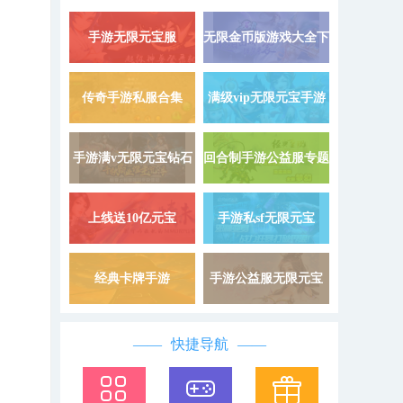
手游无限元宝服
无限金币版游戏大全下
详情 »
9999999
载
传奇手游私服合集
满级vip无限元宝手游
详情 »
手游满v无限元宝钻石
回合制手游公益服专题
详情 »
上线送10亿元宝
手游私sf无限元宝
详情 »
经典卡牌手游
手游公益服无限元宝
详情 »
快捷导航