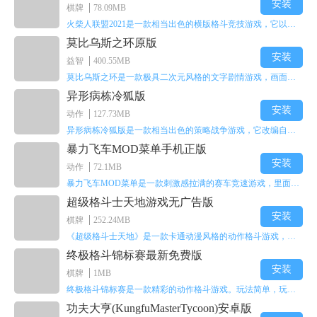
安装
棋牌
78.09MB
火柴人联盟2021是一款相当出色的横版格斗竞技游戏，它以火柴人形象高度还原了知名端游《英雄联盟》里的众多英雄。玩家能够自由挑选两名火柴人英雄开启自己的战斗秀，这里有着炫酷的技能特效和一流的打击感，感兴趣的话就快来体验火柴人联盟2021吧！
莫比乌斯之环原版
安装
益智
400.55MB
莫比乌斯之环是一款极具二次元风格的文字剧情游戏，画面达到动画级别的视觉效果，玩家将帮助游戏中的二次元少女达成心愿，感兴趣的玩家不妨来体验一下这款游戏！
异形病栋冷狐版
安装
动作
127.73MB
异形病栋冷狐版是一款相当出色的策略战争游戏，它改编自同名电影。玩家会进入一座遍布未知与恐惧的废弃病楼，探寻里面的秘密，揭开潜藏在黑暗里的真相。在游戏过程中，玩家要收集线索和道具，破解各种谜团，还要躲避或者对抗怪物。这款游戏支持中文字幕，能带来沉浸式的恐怖体验，很适合喜爱恐怖解谜的玩家。
暴力飞车MOD菜单手机正版
安装
动作
72.1MB
暴力飞车MOD菜单是一款刺激感拉满的赛车竞速游戏，里面有海量顶级超跑等着玩家去解锁和驾驶。游戏还加入了充满悬念的隐藏宝箱系统，打开宝箱能获得稀有道具、性能强化组件和特殊奖励，这些都能大大提高通关效率和竞技优势，玩起来紧张又爽快，沉浸感特别强。
超级格斗士天地游戏无广告版
安装
棋牌
252.24MB
《超级格斗士天地》是一款卡通动漫风格的动作格斗游戏，能瞬间点燃你的格斗激情，让你迅速热血沸腾。游戏里有海绵宝宝、超能小子、幻影丹尼等众多热门角色可供挑选，趣味性拉满，玩起来容易上瘾，绝对是打发无聊时光的绝佳选择。对这款游戏感兴趣的朋友，欢迎来天尚站体验~
终极格斗锦标赛最新免费版
安装
棋牌
1MB
终极格斗锦标赛是一款精彩的动作格斗游戏。玩法简单，玩家只需滑动手势，就能施展出华丽的史诗动作与超级连招。不断提升、升级你的战斗技能吧！欢迎前来体验！在原有基础上，操作体验进行了一定优化，玩家操作将更加简洁流畅，还能为角色添加特殊能力与招式。喜欢这类游戏的玩家可千万别错过！
功夫大亨(KungfuMasterTycoon)安卓版