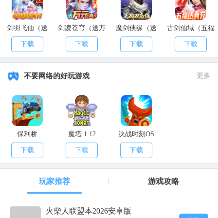
总而言之，相遇之缘和纠缠之缘，本质上没有区别都是抽卡券，
只是限制了卡池的抽取类型。
剑羽飞仙（送
剑凌苍穹（送万
魔剑侠缘（送
古剑仙域（五福
10000真充）
元真充）
2021充值）
送真充）
以上就是本期
APK8
小编为各位小伙伴们带来的攻略了，希望大家
下载
下载
下载
下载
能够喜欢哦。来
APK8安卓网
，你想玩的游戏全都在这里。
不要网络的好玩游戏
更多
保利桥
魔塔 1.12
决战时刻OS
下载
下载
下载
玩家推荐
游戏攻略
火柴人联盟本2026安卓版