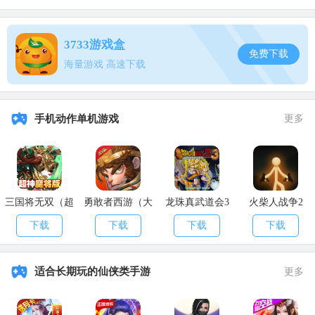
2、纠缠之缘
3733游戏盒
免费下载
纠缠之缘恰好相反，只能用来抽【限定UP卡池】，无法用来抽常
海量游戏 高速下载
驻普通卡池。
手机动作单机游戏
更多
三国将无双（超
勇敢者西游（大
龙珠真武道会3
火柴人战争2
神魔将版）
乱斗）
下载
下载
下载
下载
适合长期玩的仙侠类手游
更多
建议原石都用来购买纠缠之缘，因为常驻普通卡池太杂了，非常
容易抽歪。如果你想抽某个指定的角色，砸两发648下去可能抽不到，
但两发648在限定UP卡池中保底出当期UP的五星角色&武器。