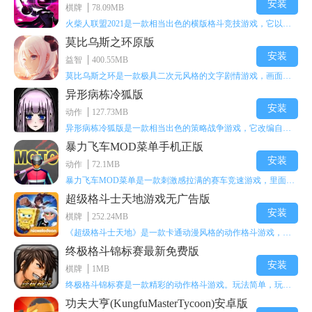
安装
棋牌
78.09MB
火柴人联盟2021是一款相当出色的横版格斗竞技游戏，它以火柴人形象高度还原了知名端游《英雄联盟》里的众多英雄。玩家能够自由挑选两名火柴人英雄开启自己的战斗秀，这里有着炫酷的技能特效和一流的打击感，感兴趣的话就快来体验火柴人联盟2021吧！
莫比乌斯之环原版
安装
益智
400.55MB
莫比乌斯之环是一款极具二次元风格的文字剧情游戏，画面达到动画级别的视觉效果，玩家将帮助游戏中的二次元少女达成心愿，感兴趣的玩家不妨来体验一下这款游戏！
异形病栋冷狐版
安装
动作
127.73MB
异形病栋冷狐版是一款相当出色的策略战争游戏，它改编自同名电影。玩家会进入一座遍布未知与恐惧的废弃病楼，探寻里面的秘密，揭开潜藏在黑暗里的真相。在游戏过程中，玩家要收集线索和道具，破解各种谜团，还要躲避或者对抗怪物。这款游戏支持中文字幕，能带来沉浸式的恐怖体验，很适合喜爱恐怖解谜的玩家。
暴力飞车MOD菜单手机正版
安装
动作
72.1MB
暴力飞车MOD菜单是一款刺激感拉满的赛车竞速游戏，里面有海量顶级超跑等着玩家去解锁和驾驶。游戏还加入了充满悬念的隐藏宝箱系统，打开宝箱能获得稀有道具、性能强化组件和特殊奖励，这些都能大大提高通关效率和竞技优势，玩起来紧张又爽快，沉浸感特别强。
超级格斗士天地游戏无广告版
安装
棋牌
252.24MB
《超级格斗士天地》是一款卡通动漫风格的动作格斗游戏，能瞬间点燃你的格斗激情，让你迅速热血沸腾。游戏里有海绵宝宝、超能小子、幻影丹尼等众多热门角色可供挑选，趣味性拉满，玩起来容易上瘾，绝对是打发无聊时光的绝佳选择。对这款游戏感兴趣的朋友，欢迎来天尚站体验~
终极格斗锦标赛最新免费版
安装
棋牌
1MB
终极格斗锦标赛是一款精彩的动作格斗游戏。玩法简单，玩家只需滑动手势，就能施展出华丽的史诗动作与超级连招。不断提升、升级你的战斗技能吧！欢迎前来体验！在原有基础上，操作体验进行了一定优化，玩家操作将更加简洁流畅，还能为角色添加特殊能力与招式。喜欢这类游戏的玩家可千万别错过！
功夫大亨(KungfuMasterTycoon)安卓版