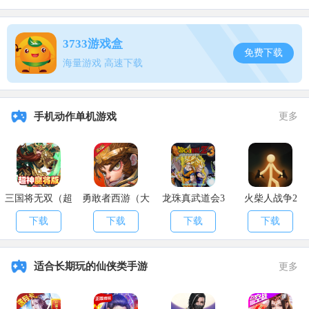
触发一次。该效果让丽莎的攻击节奏更为简单暴力，可以先用其他角
色把敌人聚集，施加火、水、冰的元素状态，随后切换丽莎登场叠加3
层引雷，之后长按元素战技就能造成一波恐怖的伤害。
3733游戏盒
免费下载
海量游戏 高速下载
总结：
丽莎的六层命之座都有不错的提升，其中第二层和第六层提升
十分显著，能让体验上升一个档次。
手机动作单机游戏
更多
三国将无双（超
勇敢者西游（大
龙珠真武道会3
火柴人战争2
神魔将版）
乱斗）
下载
下载
下载
下载
适合长期玩的仙侠类手游
更多