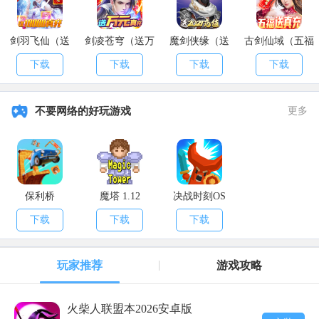
以上就是本期
APK8
小编为各位小伙伴们带来的攻略了，希望大家
能够喜欢哦。来
APK8安卓网
，你想玩的游戏全都在这里。
剑羽飞仙（送
剑凌苍穹（送万
魔剑侠缘（送
古剑仙域（五福
10000真充）
元真充）
2021充值）
送真充）
下载
下载
下载
下载
不要网络的好玩游戏
更多
保利桥
魔塔 1.12
决战时刻OS
下载
下载
下载
玩家推荐
游戏攻略
火柴人联盟本2026安卓版