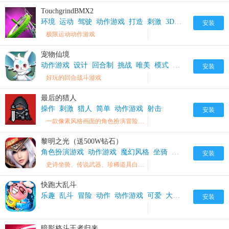
TouchgrindBMX2
环境
运动
驾驶
动作游戏
打造
刺激
3D
设计
穿越
安装
极限运动动作游戏
宠物仙境
动作游戏
设计
回合制
挑战
唯美
模式
二次元
奇幻
宠
安装
好玩的回合战斗游戏
最后的猎人
操作
刺激
猎人
简单
动作游戏
射击
安装
一款像素风格画面的角色扮演冒险手机游戏
黎明之光（送500W钻石）
角色扮演游戏
动作游戏
魔幻风格
坐骑
黎明之光变态版
安装
史诗坐骑、传说武器、珍稀道具白送，开局畅玩无压力
快跑大乱斗
乐趣
乱斗
冒险
动作
动作游戏
可爱
大乱斗
战斗
技巧
安装
暗影格斗王者归来