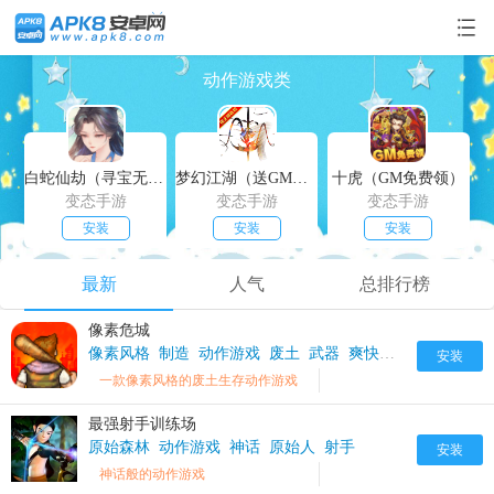
动作游戏类
白蛇仙劫（寻宝无限真充）
梦幻江湖（送GM特权）
十虎（GM免费领）
变态手游
变态手游
变态手游
安装
安装
安装
最新
人气
总排行榜
像素危城
像素风格
制造
动作游戏
废土
武器
爽快
打造
生存
安装
一款像素风格的废土生存动作游戏
最强射手训练场
原始森林
动作游戏
神话
原始人
射手
安装
神话般的动作游戏