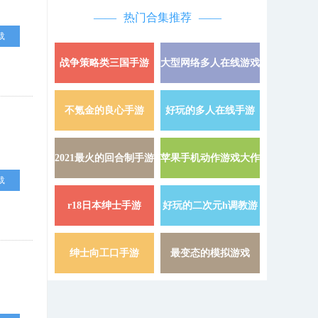
热门合集推荐
载
战争策略类三国手游
大型网络多人在线游戏
详情 »
不氪金的良心手游
好玩的多人在线手游
详情 »
2021最火的回合制手游
苹果手机动作游戏大作
详情 »
载
r18日本绅士手游
好玩的二次元h调教游
详情 »
戏
绅士向工口手游
最变态的模拟游戏
详情 »