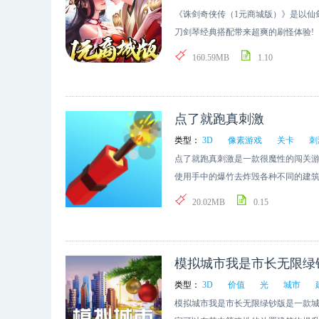
《诛剑奇侠传（1元商城版）》是以仙
刀剑琴经典搭配带来超爽的刷怪体验! 
魔仙三界之争，带您进入一个刀光剑影
160.59MB
1.10
备、翅膀、材料等应有尽有，种类海量
炫酷翅膀】 飞云掣电、色彩斑斓的翅
点了就跑真刺激
类型：
3D
像素游戏
关卡
刺
点了就跑真刺激是一款很魔性的闯关
使用手中的爆竹去炸毁各种不同的建筑
战，推荐下载这款游戏。
20.02MB
0.15
模拟城市我是市长无限绿
类型：
3D
价值
光
城市
模拟城市我是市长无限绿钞版是一款城