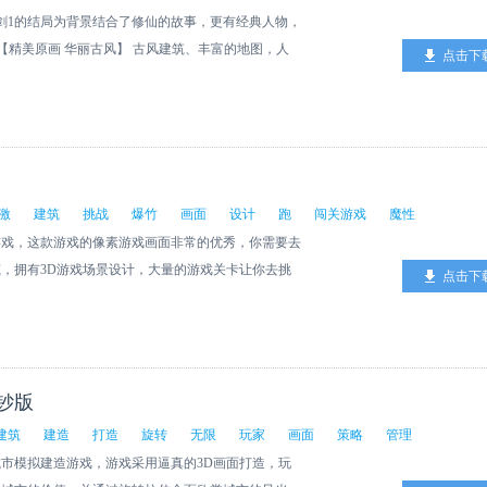
剑1的结局为背景结合了修仙的故事，更有经典人物，
【精美原画 华丽古风】 古风建筑、丰富的地图，人
点击下
人神争霸的世界。 【自由交易 边玩边赚】 各种装
、外型炫酷、技能强大给您极大的满足! 【颜值当担
膀造型，一秒上装，展翅翱翔。
激
建筑
挑战
爆竹
画面
设计
跑
闯关游戏
魔性
游戏，这款游戏的像素游戏画面非常的优秀，你需要去
，拥有3D游戏场景设计，大量的游戏关卡让你去挑
点击下
钞版
建筑
建造
打造
旋转
无限
玩家
画面
策略
管理
市模拟建造游戏，游戏采用逼真的3D画面打造，玩