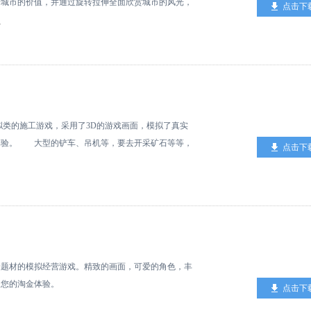
升城市的价值，并通过旋转拉伸全面欣赏城市的风光，
点击下
7
类的施工游戏，采用了3D的游戏画面，模拟了真实
体验。 大型的铲车、吊机等，要去开采矿石等等，
点击下
就是隧道的总设计师! 在这个真正的隧道建设3D
同类型的工程机械。最初，你必须启动额外的电力司钻
推土机正确清理道路。现在你的责任是，你必须启动强
小石头都会自动加载到拖车上，您必须卸载指定地点的
隧道施工任务是为你设计的。您需要通过使用专业施
此，通过这个顶级隧道道路建设3D模拟游戏成为最
材的模拟经营游戏。精致的画面，可爱的角色，丰
受您的淘金体验。
点击下