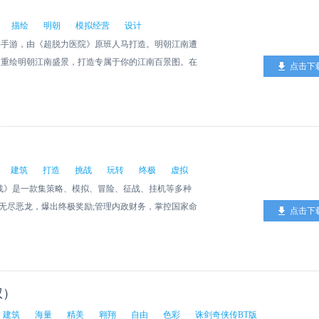
描绘
明朝
模拟经营
设计
类手游，由《超脱力医院》原班人马打造。明朝江南遭
，重绘明朝江南盛景，打造专属于你的江南百景图。在
点击下
成为城市的设计师，描绘蓝图、兴造建筑、规划布局，
写意世间百态，或者带领大家奇遇探险……这里，就是
建筑
打造
挑战
玩转
终极
虚拟
战》是一款集策略、模拟、冒险、征战、挂机等多种
ss无尽恶龙，爆出终极奖励;管理内政财务，掌控国家命
点击下
统带你玩转策略游戏。该产品由专业团队匠心打磨，高
虚拟建模技术制作游戏场景，精心处理细节到每一颗草
权）
建筑
海量
精美
翱翔
自由
色彩
诛剑奇侠传BT版