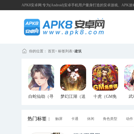
APK8安卓网:专为(Android)安卓手机用户量身打造的安卓游戏、APK
你的位置：
首页
>
标签列表
>
建筑
白蛇仙劫（寻
梦幻江湖（送
十虎（GM免
武
宝无限真充）
GM特权）
费领）
（G
热门标签：
触屏
卡通
休闲
角色类型
动作