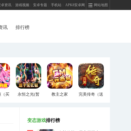
安卓资讯
|
游戏视频
|
安卓专题
|
手机站
|
APK8安卓网
网站地图
资讯
排行榜
姬（买
永恒之光(暂
教主之家
完美传奇（送
）
未上线)
（GM特权）
两万充值）
变态游戏
排行榜