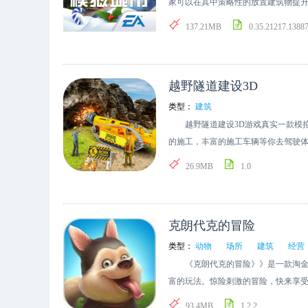
家可以在其中策略性的放置建筑物提
将你的城市管理的更强大一些。
137.21MB
0.35.21217.1388
越野隧道建设3D
类型：
建筑
越野隧道建设3D游戏真实一款模拟
的施工，丰富的施工车辆等你去驾驶
一系列需要玩家去亲自完成的施工，你
26.9MB
1.0
模拟器，你的主要目标是驱动一个不
机挖掘隧道挑战是你必须驱动大轮车
大的自卸车的发动机，所有的沙子和
克朗代克的冒险
自卸车。 多个具有挑战性和有趣的
工技能，在有限的时间内完成任务。因
类型：
动物
场所
建筑
经营
终的专家建造者隧道建设者。
《克朗代克的冒险》》是一款淘金题
富的玩法。惊险刺激的冒险，快来享
93.4MB
1.2.2