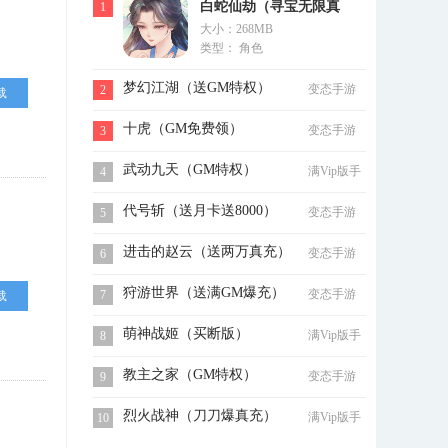
白蛇仙劫（寻宝无限真
1
大小：268MB
充）
类型： 角色
梦幻江湖（送GM特权）
变态手游
2
载
十虎（GM免费领）
变态手游
3
武动九天（GM特权）
满Vip版手
4
游
代号斩（送月卡送8000）
变态手游
5
进击的赵云（送两万真充）
变态手游
6
狩游世界（送满GM爆充）
变态手游
7
载
萌神战姬（买断版）
满Vip版手
8
游
教主之家（GM特权）
变态手游
9
烈火战神（刀刀爆真充）
满Vip版手
10
游