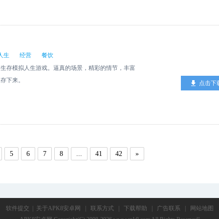
人生
经营
餐饮
存模拟人生游戏。逼真的场景，精彩的情节，丰富
生存下来。
点击下
5
6
7
8
...
41
42
»
软件提交
|
关于APK8安卓网
|
联系方式
|
下载帮助
|
广告联系
|
网站地图