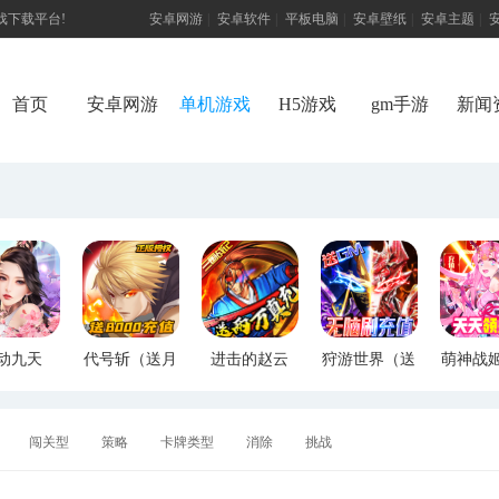
游戏下载平台!
安卓网游
|
安卓软件
|
平板电脑
|
安卓壁纸
|
安卓主题
|
首页
安卓网游
单机游戏
H5游戏
gm手游
新闻
动九天
代号斩（送月
进击的赵云
狩游世界（送
萌神战
M特权）
卡送8000）
（送两万真
满GM爆充）
断版
充）
闯关型
策略
卡牌类型
消除
挑战