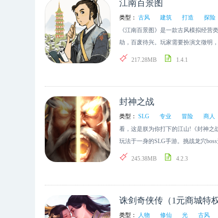
江南百景图
类型：
古风
建筑
打造
探险
《江南百景图》是一款古风模拟经营
劫，百废待兴。玩家需要扮演文徵明
山水画卷中享受明朝水乡日常。你将
217.28MB
1.4.1
经营赚钱。同时安排居民起居工作，
你的世外桃源、绿野仙踪。
封神之战
类型：
SLG
专业
冒险
商人
看，这是朕为你打下的江山!《封神之
玩法于一身的SLG手游。挑战龙穴bo
脉;黑市商人下一秒刷新惊喜!庞大系
245.38MB
4.2.3
精度还原古希腊建筑风格，采用最新
木，耗时2年打造而成。
诛剑奇侠传（1元商城特
类型：
人物
修仙
光
古风