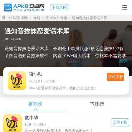
下载APP
APK8安卓网
>
专题
>
安卓软件专题
> 遇知音撩妹恋爱话术库
遇知音撩妹恋爱话术库
2018-12-06
遇知音撩妹恋爱话术库，长期处于单身状态?缺乏恋爱技巧?有
了抖音遇知音撩妹软件，内置10W+聊天话术，你根本不需要学
展开
习聊天。直接复制粘贴就能成功撩妹，小编给大家带来遇知音
恋爱话术app破解版。
蜜小助
立即下载
v10.2.0
8.51MB
30w+恋爱聊天回复话术，教你怎么追女生！
推荐榜
下载榜
蜜小助
立即下载
社交
8.51MB
30w+恋爱聊天回复话术，教你怎么追女生！