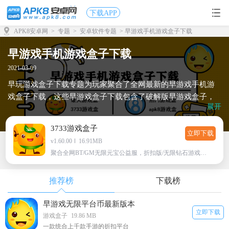
下载APP
APK8安卓网
>
专题
>
安卓软件专题
> 早游戏手机游戏盒子下载
早游戏手机游戏盒子下载
2021-03-09
早玩游戏盒子下载专题为玩家聚合了全网最新的早游戏手机游
戏盒子下载，这些早游戏盒子下载包含了破解版早游戏盒子，
展开
福利特权版早游戏盒子等等早游戏盒子,这里有变态版多种特别
vip版本的游戏,每天都有新游戏发出，想了解更多有关下载早游
3733游戏盒子
戏盒子内容，就到apk8游戏网！
立即下载
v1.60.00
16.91MB
聚合全网BT/GM无限元宝公益服，折扣版/无限钻石游戏下载
推荐榜
下载榜
早游戏无限平台币最新版本
立即下载
游戏盒子
19.86 MB
一款统合上千款手游的折扣平台