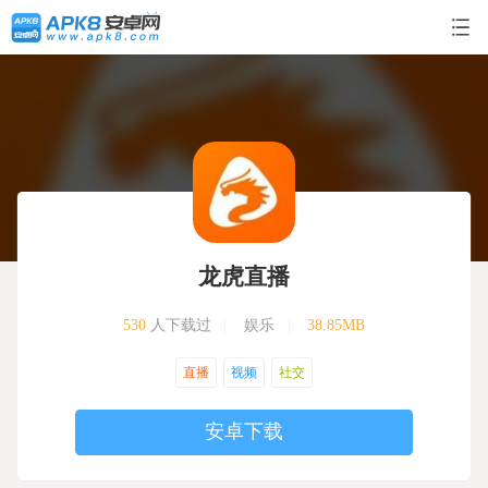
龙虎直播
530
人下载过
|
娱乐
|
38.85MB
直播
视频
社交
安卓下载