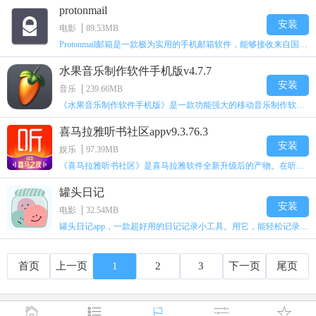
protonmail
安装
电影
89.53MB
Protonmail邮箱是一款极为实用的手机邮箱软件，能够接收来自国内外的邮件。大家可用该软件收发电子邮件，其功能丰富，适用于办公、学习、交友等多种环境场景。尤为重要的是，ProtonMail软件借助无缝对接的PGP点对点加密技术对电子邮件加密，绝对保障用户邮件的安全性与隐私性，而且这款软件目前免费使用。
水果音乐制作软件手机版v4.7.7
安装
音乐
239.66MB
《水果音乐制作软件手机版》是一款功能强大的移动音乐制作软件，由Image-Line开发。这款软件为用户在移动设备上进行音乐创作、编辑与混音，提供了便捷工具，拥有丰富的虚拟乐器和样本库，像合成器、鼓机、键盘乐器等都包含其中。用户借助触摸屏幕，就能实现演奏乐器、调整音符、改变音量及音色等操作。此外，它还支持导入自定义样本和音频文件，让用户在音乐创作上更具灵活性。
喜马拉雅听书社区appv9.3.76.3
安装
娱乐
97.39MB
《喜马拉雅听书社区》是喜马拉雅软件全新升级后的产物。在听书社区，海量精彩书籍无需翻阅，直接畅听，还有丰富多样的有声图书供你随心挑选。这里充满惊喜，不仅选择超多，更有多种模式等你探索。
罐头日记
安装
电影
32.54MB
罐头日记app，一款超好用的日记记录小工具。用它，能轻松记录日常点滴。其丰富的字体与背景随心更换，实用性拉满。界面清新可爱，还有海量信纸任你挑选。不仅如此，依据场景和事件，有多样日记模板可选，字体、背景、颜色自由搭配，标记、贴纸也能随意添加，助你每日记录生活，养成良好习惯，日后回忆也方便，为你打造真实的日记记录体验。除写日记外，闲暇时还能在线吐槽，或是记录生活琐事，用途广泛。有需要的小伙伴，赶紧下载体验吧！
首页
上一页
1
2
3
下一页
尾页