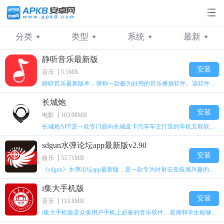
分类
类型
系统
最新
静听音乐最新版
不限
不限
不限
最新
日常应用
电视
安卓
人气
系统工具
电台
苹果
安装
音乐
5.1MB
静听音乐最新版本，堪称一款极为好用的音乐播放软件。该软件内容丰富至极，海量不同歌曲统统免费。用户能够随心所欲地搜索自己钟爱的音乐进行播放，其音质出色，听起来清晰无比，播放过程毫无卡顿，而且完全不收取任何费用。还等什么，赶紧下载体验吧！
通讯应用
音乐
桌面美化
娱乐
社交聊天
电影
长城炮
网络工具
拍照摄影
购物消费
安装
电影
103.98MB
长城炮APP是一款专门面向长城皮卡汽车车主打造的车机互联软件。借助这款软件，用户能够实现汽车与软件的连接，从而随时随地查看汽车的实时状态，全面了解汽车各方面的情况。不仅如此，软件设有车主交流社区，用户在这儿既能交流自身的用车信息，又能浏览最新款的汽车资讯信息，还可在线预约试驾。而且，用户还能参与所举办的汽车越野活动。
教育阅读
游戏辅助
sdgun水弹论坛app最新版v2.90
安装
娱乐
55.71MB
《sdgun》水弹论坛app最新版，是一款专为对射击竞技感兴趣的用户打造的论坛app。这款软件支持体验射击竞技娱乐版块，拥有丰富多样的物品，还是一个能让志同道合的朋友进行更多交流的社区论坛软件，快来感受一下吧。
i集大手机版
安装
音乐
113.8MB
i集大手机版是众多用户手机上必备的音乐软件。老师和学生能够随时查看校园信息、课程安排、成绩等内容。师生还可查询校园信息、课表、成绩等，而且目前已涵盖超过多种校园服务办理，操作简单方便。i集大手机版把各种功能免费提供给用户，感兴趣的话就快来下载安装吧！