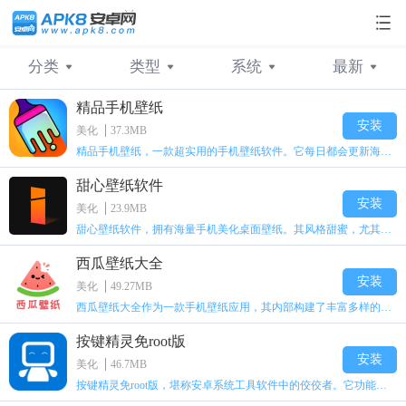
分类
类型
系统
最新
精品手机壁纸
不限
不限
不限
最新
日常应用
相册
安卓
人气
系统工具
美化
苹果
安装
美化
37.3MB
精品手机壁纸，一款超实用的手机壁纸软件。它每日都会更新海量高清壁纸资源，还能通过智能化手段，精准推荐用户感兴趣的壁纸。这里所有壁纸均可免费下载并设置，助您轻松打造独具个性的手机桌面。不仅如此，软件还具备定制功能。快来下载体验一番吧！
通讯应用
制作
桌面美化
相机
社交聊天
甜心壁纸软件
网络工具
拍照摄影
购物消费
安装
美化
23.9MB
甜心壁纸软件，拥有海量手机美化桌面壁纸。其风格甜蜜，尤其适合女生。软件风格多样，分类细致，用户能轻松找到契合自己的甜美风格。要是你钟情甜系壁纸，那这款软件绝对是不二之选。
教育阅读
游戏辅助
西瓜壁纸大全
安装
美化
49.27MB
西瓜壁纸大全作为一款手机壁纸应用，其内部构建了丰富多样的热门壁纸榜单。借助这些榜单，用户能够在第一时间获取到最新且最热门的壁纸资源。不仅如此，该软件还具备一项贴心功能，即支持用户轻松查看自身的壁纸浏览记录。基于这些记录，软件会通过智能算法，自由且精准地推送各类相似风格的壁纸，极大地方便了用户随心下载并进行设置。
按键精灵免root版
安装
美化
46.7MB
按键精灵免root版，堪称安卓系统工具软件中的佼佼者。它功能极其强大，能助力用户修改游戏数值。操作极为简便，界面简洁大方。海量各异的脚本任你自由挑选，无需root即可使用。要是你心动了，赶紧来本站点击下载吧！