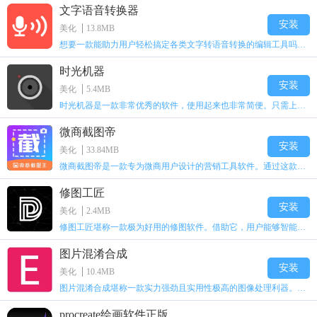
文字语音转换器
安装
美化
13.8MB
想要一款能助力用户轻松搞定各类文字转语音转换的编辑工具吗？那就来试试这款文字语音转换器软件吧！它功能丰富，用户可随心挑选语音音调，一键即可完成转换。不仅语音识别朗读精准，转换过程更是优质高效，让你的工作变得更轻松、更高效。有需要的用户，赶紧来下载体验一番吧！
时光机器
安装
美化
5.4MB
时光机器是一款非常优秀的软件，使用起来也非常简便。只需上传自己的照片，系统就能自动识别面部，并模拟出年老后的样子。很快就能看到结果，给用户带来了许多乐趣。
微商截图帝
安装
美化
33.84MB
微商截图帝是一款专为微商用户设计的营销工具软件。通过这款软件，微商朋友们可以随时美化和编辑不同的截图图片，添加独特的水印。它拥有强大的编辑功能，让用户能够随时随地对图片进行美化、剪切和拼接。
修图工匠
安装
美化
2.4MB
修图工匠堪称一款极为好用的修图软件。借助它，用户能够智能化修复老旧破损的照片。无论是照片里的瑕疵，还是掉色问题，都能被轻松解决。用户仅需上传需修复的照片，短短几秒钟，软件就能将其修复得焕然一新，高效又快捷。
图片混淆合成
安装
美化
10.4MB
图片混淆合成堪称一款实力强劲且实用性极高的图像处理利器。借助它，用户能够轻而易举地实现图片打乱、还原以及合成操作，既能有效保护隐私，又充满趣味性。该工具具备恢复旧图像、使图像清晰化、加密与扭曲图像等诸多特性，无论是图像处理新手，还是经验丰富的用户，都能轻松上手。其界面简洁直观，操作便捷，呈现出的效果丰富多样，即便用户毫无图像处理技能，也能制作出令人惊喜的照片。同时，它还是一款功能强大的图像修复与合成工具，可修复马赛克图像以及质量受损的图片，提升照片分辨率，并分享至各类社交平台。不仅如此，它还能助力用户快速
procreate绘画软件正版