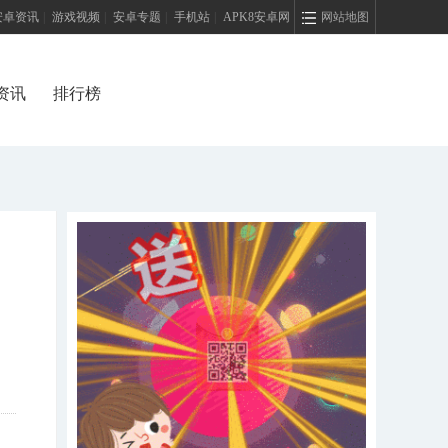
安卓资讯
|
游戏视频
|
安卓专题
|
手机站
|
APK8安卓网
网站地图
资讯
排行榜