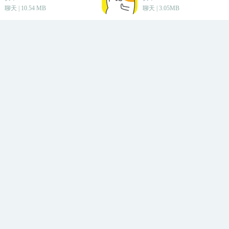
企业会议记录与整理 媒体采访转写与归档 教学课程内容转化
聊天 | 10.54 MB
聊天 | 3.05MB
影视后期字幕编辑 广告宣传片智能加字幕 蓝色脉动App总
能远不止基础工具那么简单，它更像是一位能辅助内容产
日常工作场景、创意内容制作，还是教学培训领域，它都
音视频任务，让你的创作过程更顺畅，成果也更显专业。