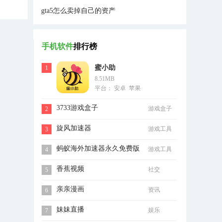
gta5怎么卖掉自己的资产
手机软件
排行榜
蜜小助
1
8.51MB
平台： 安卓 苹果
3733游戏盒子
游戏盒子
2
旋风加速器
游戏工具
3
蚂蚁海外加速器永久免费版
游戏工具
4
香蕉视频
社交
5
亲亲漫画
资讯
6
妹妹直播
娱乐
7