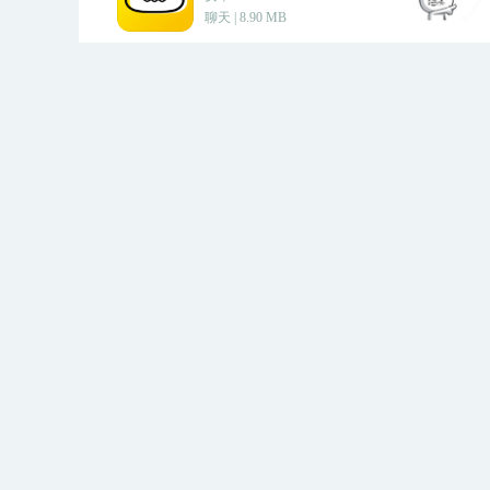
平台。 蓝色脉动App适用场景 
聊天 | 8.90 MB
为文字资料 自媒体视频字幕制作 
结 这款名为蓝色脉动的应用，功
出与信息整合的智能帮手。不管是
能帮你更轻松、更高效地处理各类