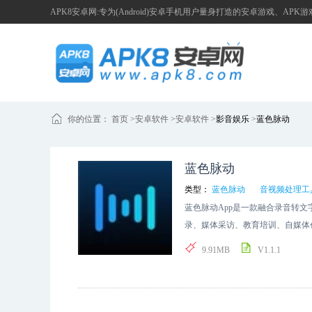
APK8安卓网:专为(Android)安卓手机用户量身打造的安卓游戏、APK
你的位置：
首页
>
安卓软件 >
安卓软件
>
影音娱乐
>
蓝色脉动
蓝色脉动
类型：
蓝色脉动
音视频处理工
蓝色脉动App是一款融合录音转
录、媒体采访、教育培训、自媒体
是视频编辑，蓝色脉动App都可以
9.91MB
V1.1.1
App功能 录音机器快转 这段文
别并转写内容，1小时的录音最快
文本整理的效率。 录音人工精转