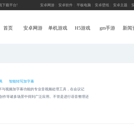
游戏下载平台!
安卓网游
|
安卓软件
|
平板电脑
|
安卓壁纸
|
安卓主题
|
首页
安卓网游
单机游戏
H5游戏
gm手游
新闻
具
智能转写加字幕
文字与视频加字幕功能的专业音视频处理工具，在会议记
创作等诸多场景中得到广泛应用。不管是进行语音整理还
为用户带来高效、智能且便捷的一站式服务。 蓝色脉动
本适用于音质清晰、发音标准的录音文件，系统能够自动识
5分钟就能出稿，还可以自动区分不同说话人，大大提升了
 对于语速较快、口音复杂、音质欠佳这类难度较高的录