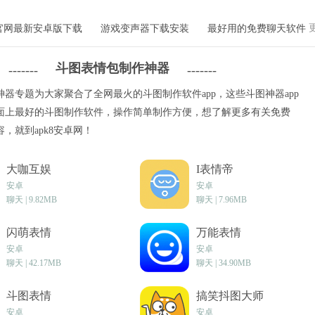
行手动校对和整理，转写准确率能够达到95%以上，保证
 该功能可精准识别普通话语音内容，自动分离视频中的音
官网最新安卓版下载
游戏变声器下载安装
最好用的免费聊天软件
行切分，并与字幕时间轴实现精准匹配。处理1小时时长
字幕添加工作，能显著降低视频后期制作环节所耗费的时
斗图表情包制作神器
-------
-------
包含地方口音、行业专属词汇或要求高度精确的视频素材，
字幕与画面节奏完全契合，同时让字幕内容既专业又自然
器专题为大家聚合了全网最火的斗图制作软件app，这些斗图神器app
十五以上。 蓝色脉动App特色 高识别率音频转写 支持
面上最好的斗图制作软件，操作简单制作方便，想了解更多有关免费
别区分多个说话人，精准还原语义内容。 AI驱动语音识
，就到apk8安卓网！
技术，实现精准转写，确保语句流畅自然。 灵活的视频剪
拼接、分段等多种编辑功能，不仅自由度高，而且操作简
大咖互娱
I表情帝
视频支持一键导出高清格式，能适配不同发布平台的要求。
安卓
安卓
水印、背景音乐、滤镜等功能应有尽有，无论是新手还是
聊天 | 9.82MB
聊天 | 7.96MB
p使用指南 启动应用后，可在功能选项中挑选录音转写或
以把音频或视频文件提交上来，之后根据需求在自动化处
闪萌表情
万能表情
。 请稍候，待系统完成转写文稿或字幕的生成工作。生
安卓
安卓
聊天 | 42.17MB
聊天 | 34.90MB
，确认无误后，既可以选择导出文件，也可以继续对内容
视频做进一步优化处理，比如进行剪切、拼接操作，以及
斗图表情
搞笑抖图大师
，马上就能用于内容发布、会议纪要、教学资料或者视频
安卓
安卓