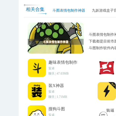
音，我们会安排专业速录师团队进
内容精准还原。 视频机器加字幕
相关合集
斗图表情包制作神器
九妖游戏盒子
频轨道，智能将语音内容按语句进
的视频，最快仅需5分钟即可完成
间成本。 视频人工加字幕 对于
会通过人工逐帧核查的方式，保障
斗图表情包制作神
流畅，最终准确率可维持在百分之九
下载都是目前市
清晰音频快速转写文字，可自动识
斗图制作软件内容
别引擎 运用前沿的自然语言处理
辑工具 这款工具支持视频裁剪、
趣味表情包制作
单好上手。 高清导出 编辑好的
安卓
一站式视频处理平台 添加字幕、
聊天 | 47.03MB
专业创作者都适用。 蓝色脉动Ap
视频添加字幕这两项服务。 您可
装X神器
理与人工协助两种方式里挑选一种
安卓
聊天 | 1.71MB
成完成后，您可以先进行内容确认
进行编辑操作。 借助剪辑工具对
搜狗斗图
去除水印等。 可以一键导出结果
安卓