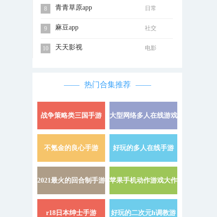
青青草原app
日常
8
麻豆app
社交
9
天天影视
电影
10
热门合集推荐
战争策略类三国手游
大型网络多人在线游戏
详情 »
不氪金的良心手游
好玩的多人在线手游
详情 »
2021最火的回合制手游
苹果手机动作游戏大作
详情 »
r18日本绅士手游
好玩的二次元h调教游
详情 »