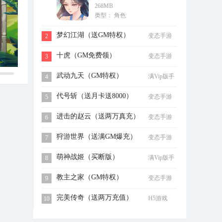
268MB
充）
类型： 角色
梦幻江湖（送GM特权）
变态手游
2
十虎（GM免费领）
变态手游
3
武动九天（GM特权）
满Vip版手
4
游
代号斩（送月卡送8000）
变态手游
5
进击的赵云（送两万真充）
变态手游
6
狩游世界（送满GM爆充）
变态手游
7
萌神战姬（买断版）
满Vip版手
8
游
教主之家（GM特权）
变态手游
9
完美传奇（送两万充值）
H5游戏
10