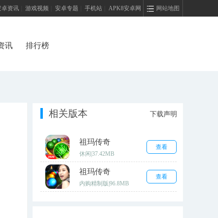
安卓资讯
|
游戏视频
|
安卓专题
|
手机站
|
APK8安卓网
网站地图
资讯
排行榜
相关版本
下载声明
祖玛传奇
查看
休闲
|
37.42MB
祖玛传奇
查看
内购精制版
|
96.8MB