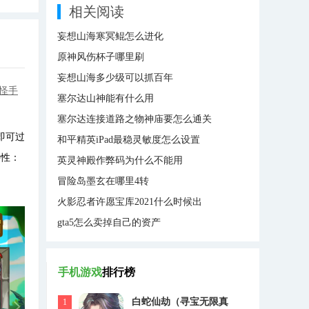
相关阅读
妄想山海寒冥鲲怎么进化
原神风伤杯子哪里刷
妄想山海多少级可以抓百年
怪手
塞尔达山神能有什么用
塞尔达连接道路之物神庙要怎么通关
即可过
和平精英iPad最稳灵敏度怎么设置
特性：
英灵神殿作弊码为什么不能用
冒险岛墨玄在哪里4转
火影忍者许愿宝库2021什么时候出
gta5怎么卖掉自己的资产
手机游戏
排行榜
白蛇仙劫（寻宝无限真
1