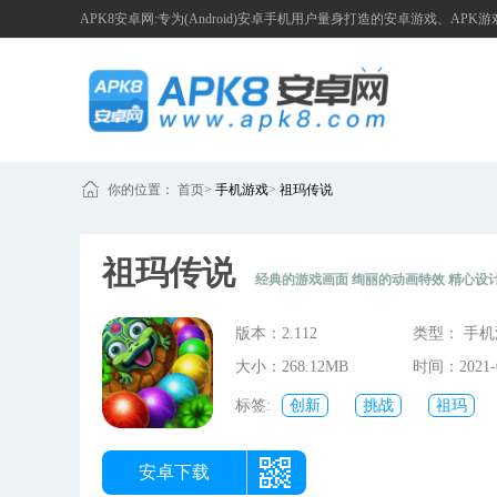
APK8安卓网:专为(Android)安卓手机用户量身打造的安卓游戏、APK
你的位置：
首页
>
手机游戏
>
祖玛传说
祖玛传说
经典的游戏画面 绚丽的动画特效 精心设
版本：2.112
类型： 手
大小：268.12MB
时间：2021-0
09:32:16
标签:
创新
挑战
祖玛
关卡
过关
安卓下载