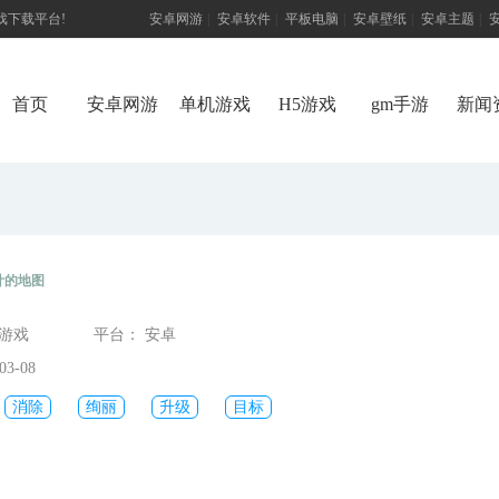
游戏下载平台!
安卓网游
|
安卓软件
|
平板电脑
|
安卓壁纸
|
安卓主题
|
首页
安卓网游
单机游戏
H5游戏
gm手游
新闻
计的地图
机游戏
平台： 安卓
3-08
消除
绚丽
升级
目标