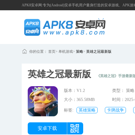
APK8安卓网:专为(Android)安卓手机用户量身打造的安卓游戏、APK
你的位置：
首页
>
单机游戏
>
策略
>
英雄之冠最新版
英雄之冠最新版
《英雄之冠》手游最新
略游戏带来的独特乐趣。游戏融入了丰富多样的魔幻元素，并与策
版本：V1.2
类型： 策略
中，玩家将化身为一座城市的领主，着手建设自己的城邦，通过发
大小：365.58MB
时间：2025-0
新的经营领主玩法。
12:20:21
标签:
英雄策略
卡牌战争
安卓下载