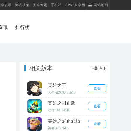
安卓资讯
|
游戏视频
|
安卓专题
|
手机站
|
APK8安卓网
网站地图
资讯
排行榜
相关版本
下载声明
英雄之王
查看
大型游戏
|
93.85MB
英雄之刃正版
查看
动作
|
181.34MB
英雄之冠正式版
查看
策略
|
373.3MB