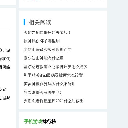
相关阅读
英雄之剑巨蟹座通关宝典！
原神风伤杯子哪里刷
妄想山海多少级可以抓百年
趣。游
塞尔达山神能有什么用
家将化
塞尔达连接道路之物神庙要怎么通关
而领略
和平精英iPad最稳灵敏度怎么设置
英灵神殿作弊码为什么不能用
位武
冒险岛墨玄在哪里4转
划城邦
火影忍者许愿宝库2021什么时候出
手机游戏
排行榜