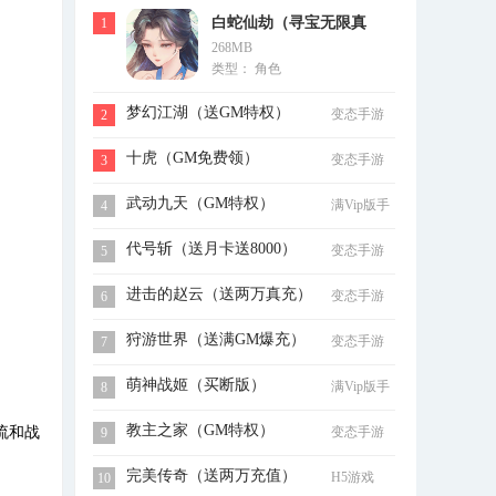
白蛇仙劫（寻宝无限真
1
268MB
充）
类型： 角色
梦幻江湖（送GM特权）
变态手游
2
十虎（GM免费领）
变态手游
3
武动九天（GM特权）
满Vip版手
4
游
代号斩（送月卡送8000）
变态手游
5
进击的赵云（送两万真充）
变态手游
6
狩游世界（送满GM爆充）
变态手游
7
萌神战姬（买断版）
满Vip版手
8
游
教主之家（GM特权）
变态手游
流和战
9
完美传奇（送两万充值）
H5游戏
10