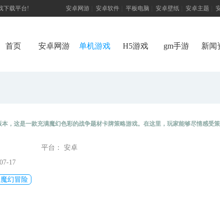
游戏下载平台!
安卓网游
|
安卓软件
|
平板电脑
|
安卓壁纸
|
安卓主题
|
首页
安卓网游
单机游戏
H5游戏
gm手游
新闻
版本，这是一款充满魔幻色彩的战争题材卡牌策略游戏。在这里，玩家能够尽情感受策
略战争玩法巧妙结合，让玩家充分体验战术大师那种烧脑又刺激的独特玩法。在游戏
平台： 安卓
展农业、提升科技、壮大军队以及培养英雄等方式，全方位增强自身实力，进而领略全
7-17
魔幻冒险