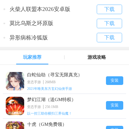
火柴人联盟本2026安卓版
下载
莫比乌斯之环原版
下载
异形病栋冷狐版
下载
玩家推荐
游戏攻略
白蛇仙劫（寻宝无限真充）
安装
变态手游
268MB
2021年唯美东方玄幻仙侠手游
梦幻江湖（送GM特权）
安装
变态手游
250.1MB
以一控三助你横扫三界仙魔！
十虎（GM免费领）