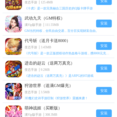
安装
变态手游
125.4MB
《十虎》是一款完美融合三国历史的Q版卡牌手游
武动九天（GM特权）
安装
满Vip版手游
111.55MB
GM当托特权，全民自由交易，百分百实现财富自由。
代号斩（送月卡送8000）
安装
变态手游
3.45MB
《代号斩》是一款正版授权动作热血格斗游戏，携8000元充值壕礼福利来袭！
进击的赵云（送两万真充）
安装
变态手游
9.2MB
《进击的赵云（送两万真充）》是ARPG的H5游戏
狩游世界（送满GM爆充）
安装
变态手游
3.5MB
3D魔幻史诗手游巨制《狩游世界》震撼来袭！
萌神战姬（买断版）
安装
满Vip版手游
308.3MB