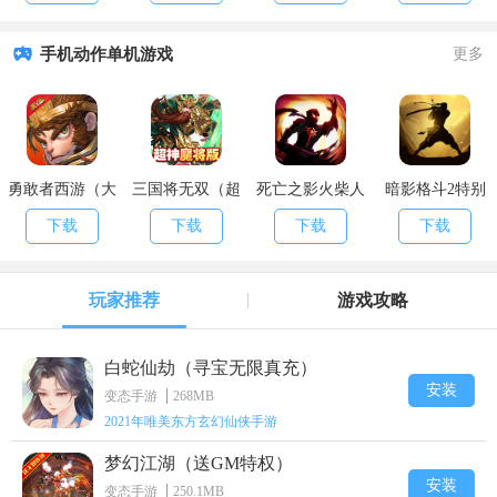
手机动作单机游戏
更多
勇敢者西游（大
三国将无双（超
死亡之影火柴人
暗影格斗2特别
乱斗）
神魔将版）
格斗
版
下载
下载
下载
下载
玩家推荐
游戏攻略
白蛇仙劫（寻宝无限真充）
安装
变态手游
268MB
2021年唯美东方玄幻仙侠手游
梦幻江湖（送GM特权）
安装
变态手游
250.1MB