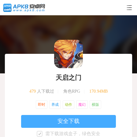
天启之门
479
人下载过
|
角色RPG
|
170.94MB
即时
养成
动作
魔幻
横版
安全下载
需下载游戏盒子，绿色安全