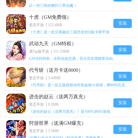
以一控三助你横扫三界仙魔！
十虎（GM免费领）
安装
变态手游
125.4MB
《十虎》是一款完美融合三国历史的Q版卡牌手游
武动九天（GM特权）
安装
满Vip版手游
111.55MB
GM当托特权，全民自由交易，百分百实现财富自由。
代号斩（送月卡送8000）
安装
变态手游
3.45MB
《代号斩》是一款正版授权动作热血格斗游戏，携8000元充值壕礼福利来袭！
进击的赵云（送两万真充）
安装
变态手游
9.2MB
《进击的赵云（送两万真充）》是ARPG的H5游戏
狩游世界（送满GM爆充）
安装
变态手游
3.5MB
3D魔幻史诗手游巨制《狩游世界》震撼来袭！