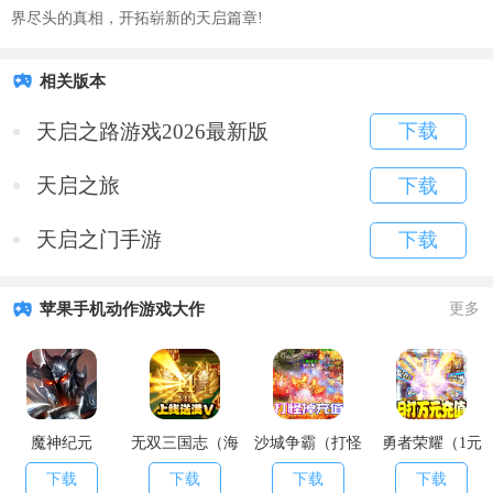
界尽头的真相，开拓崭新的天启篇章!
相关版本
天启之路游戏2026最新版
下载
天启之旅
下载
天启之门手游
下载
苹果手机动作游戏大作
更多
魔神纪元
无双三国志（海
沙城争霸（打怪
勇者荣耀（1元
量送元宝）
掉充值）
商城特权）
下载
下载
下载
下载