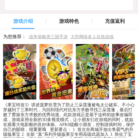
游戏介绍
游戏特色
充值返利
为您推荐：
战争策略类三国手游
大型网络多人在线游戏
《果宝特攻3》讲述菠萝吹雪为了防止三朵莲蓬被龟太公破坏。不小心
穿越到了三果时代，为回到现代对抗东方求败寻找三朵莲蓬，最后打
败了曹操东方求败的优秀动漫。此款游戏正是基于这样的故事改编而
成，游戏采用全新的3D多视觉模式，让小朋友们在游戏的同时，犹如
在观看大电影般的良好体验。APK8提醒小朋友，控制游戏时间，保护
自己的眼睛，很重要哦 更新要点： 1. 首次在商城开放出售霸气的升
级版果宝 2. 全新 “真”系列升级版果宝专用高级武器加入 3. 简化了宝