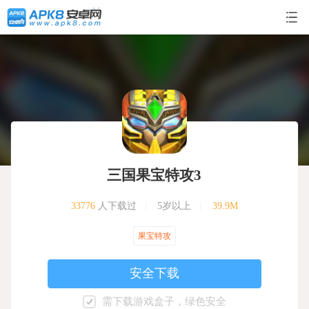
三国果宝特攻3
33776
人下载过
|
5岁以上
|
39.9M
果宝特攻
安全下载
需下载游戏盒子，绿色安全