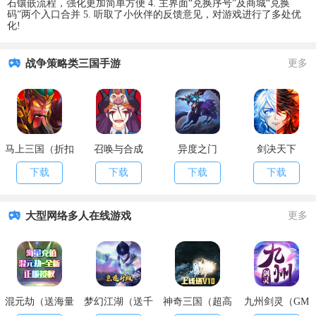
石镶嵌流程，强化更加简单方便 4. 主界面“兑换序号”及商城“兑换
码”两个入口合并 5. 听取了小伙伴的反馈意见，对游戏进行了多处优
化!
战争策略类三国手游
更多
马上三国（折扣
召唤与合成
异度之门
剑决天下
福利）
下载
下载
下载
下载
大型网络多人在线游戏
更多
混元劫（送海量
梦幻江湖（送千
神奇三国（超高
九州剑灵（GM