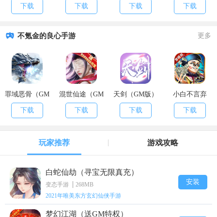
充值）
万元宝）
爆率）
版）
下载
下载
下载
下载
不氪金的良心手游
更多
罪域恶骨（GM
混世仙途（GM
天剑（GM版）
小白不言弃
版）
版）
（GM版）
下载
下载
下载
下载
玩家推荐
游戏攻略
白蛇仙劫（寻宝无限真充）
安装
变态手游
268MB
2021年唯美东方玄幻仙侠手游
梦幻江湖（送GM特权）