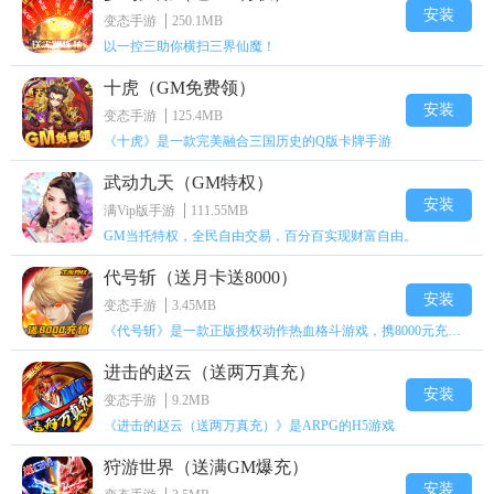
安装
变态手游
250.1MB
以一控三助你横扫三界仙魔！
十虎（GM免费领）
安装
变态手游
125.4MB
《十虎》是一款完美融合三国历史的Q版卡牌手游
武动九天（GM特权）
安装
满Vip版手游
111.55MB
GM当托特权，全民自由交易，百分百实现财富自由。
代号斩（送月卡送8000）
安装
变态手游
3.45MB
《代号斩》是一款正版授权动作热血格斗游戏，携8000元充值壕礼福利来袭！
进击的赵云（送两万真充）
安装
变态手游
9.2MB
《进击的赵云（送两万真充）》是ARPG的H5游戏
狩游世界（送满GM爆充）
安装